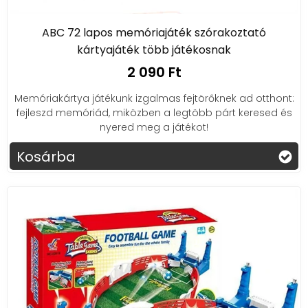
ABC 72 lapos memóriajáték szórakoztató
kártyajáték több játékosnak
2 090 Ft
Memóriakártya játékunk izgalmas fejtörőknek ad otthont:
fejleszd memóriád, miközben a legtöbb párt keresed és
nyered meg a játékot!
Kosárba