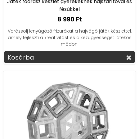
Játék fodrász készlet gyerekeknek hajszárítóval és
fésűkkel
8 990 Ft
Varázsolj lenyűgöző frizurákat a hajvágó játék készlettel,
amely fejleszti a kreativitást és a kézügyességet játékos
módon!
Kosárba