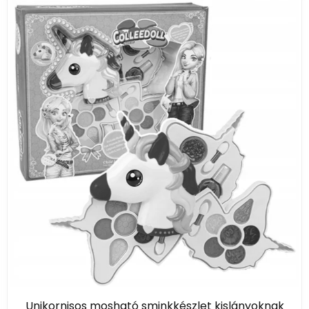
Unikornisos mosható sminkkészlet kislányoknak