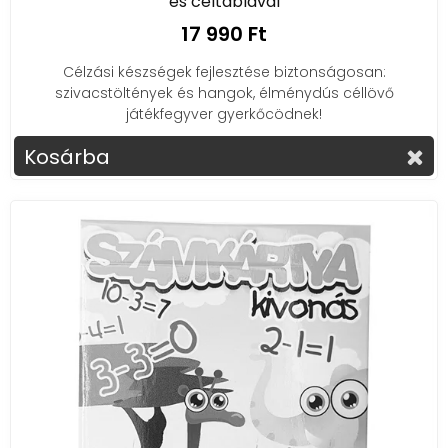
és céltáblával
17 990 Ft
Célzási készségek fejlesztése biztonságosan:
szivacstöltények és hangok, élménydús céllövő
játékfegyver gyerkőcödnek!
Kosárba