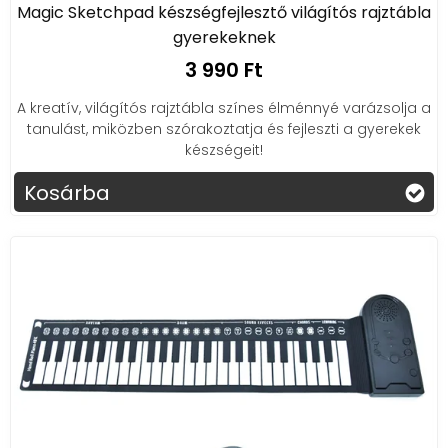
Magic Sketchpad készségfejlesztő világítós rajztábla
gyerekeknek
3 990 Ft
A kreatív, világítós rajztábla színes élménnyé varázsolja a
tanulást, miközben szórakoztatja és fejleszti a gyerekek
készségeit!
Kosárba