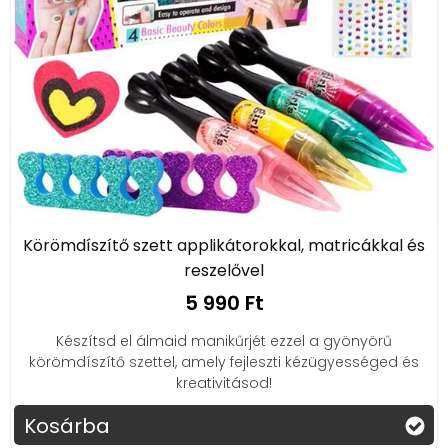
Körömdíszítő szett applikátorokkal, matricákkal és
reszelővel
5 990 Ft
Készítsd el álmaid manikűrjét ezzel a gyönyörű
körömdíszítő szettel, amely fejleszti kézügyességed és
kreativitásod!
Kosárba