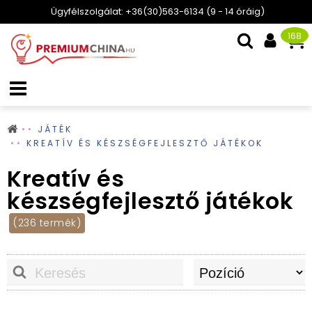
Ügyfélszolgálat: +36(30)563-6134 (9 - 14 óráig)
168
JÁTÉK
KREATÍV ÉS KÉSZSÉGFEJLESZTŐ JÁTÉKOK
Kreatív és
készségfejlesztő játékok
(236 termék)