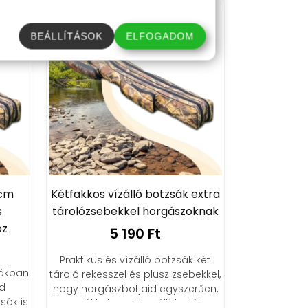
BEÁLLÍTÁSOK
ELFOGADOM
0cm
Kétfakkos vízálló botzsák extra
s
tárolózsebekkel horgászoknak
oz
5 190 Ft
Praktikus és vízálló botzsák két
sákban
tároló rekesszel és plusz zsebekkel,
od
hogy horgászbotjaid egyszerűen,
sók is
orsókkal együtt szállíthatók