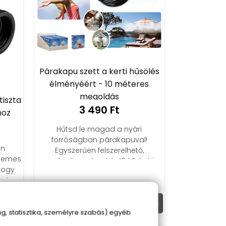
Párakapu szett a kerti hűsölés
élményéért - 10 méteres
megoldás
tiszta
3 490 Ft
hoz
Hűtsd le magad a nyári
forróságban párakapuval!
en
Egyszerűen felszerelhető,
szemes
gazdaságos és akár 10 ºC-kal is
hogy
csökkenti a hőmérsékletet.
nat
Kosárba
, statisztika, személyre szabás) egyéb