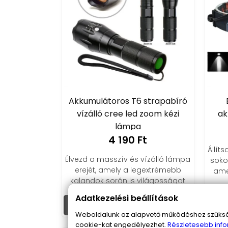
Akkumulátoros T6 strapabíró
vízálló cree led zoom kézi
ak
lámpa
4 190 Ft
Állíts
Élvezd a masszív és vízálló lámpa
soko
erejét, amely a legextrémebb
ame
kalandok során is világosságot
biztosít, legyen az gyalog vagy
Adatkezelési beállítások
biciklin.
Kosárba
Ko
Weboldalunk az alapvető működéshez szüksége
cookie-kat engedélyezhet.
Részletesebb info