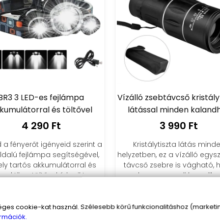
BR3 3 LED-es fejlámpa
Vízálló zsebtávcső kristály
kumulátorral és töltővel
látással minden kaland
4 290 Ft
3 990 Ft
d a fényerőt igényeid szerint a
Kristálytiszta látás mind
ldalú fejlámpa segítségével,
helyzetben, ez a vízálló egy
ly tartós akkumulátorral és
távcső zsebre is vágható, 
praktikus töltővel érkezik!
soha ne maradj le a pilla
varázsáról!
sárba
Kosárba
s cookie-kat használ. Szélesebb körű funkcionalitáshoz (marketing
rmációk.