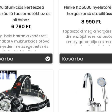
ultifunkciós kertészeti
Flinke KD5000 nyeletőf
szőolló facsemetékhez és
horgászorsó stabilitáss
oltáshoz
8 990 Ft
6 790 Ft
Tapasztald meg a horgásza
gj bele bátran a kertészeti
dimenzióját ezzel az orsóv
ndba! A multifunkciós ollóval
amely garantálja a sima
nyedén metszegethetsz és
zavartalan kapást minden k
oltványt is készíthetsz.
során!
Biztonságosan!
sárba
Kosárba