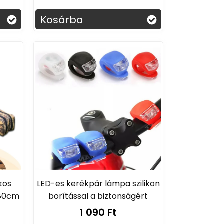
.
legyenek.
Kosárba
kos
LED-es kerékpár lámpa szilikon
180cm
borítással a biztonságért
1 090 Ft