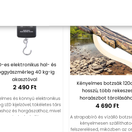
D-es elektronikus hal- és
ggyászmérleg 40 kg-ig
akasztóval
Kényelmes botzsák 12
2 490 Ft
hosszú, több rekesze
horgászbot tárolásáh
elmes és könnyű elektronikus
4 690 Ft
g LED kijelzővel, tökéletes társ
shoz és horgászathoz, mivel
A strapabíró és vízálló botz
mindenhol elfér.
kényelmesen szállíthat
felszerelésed, miközben az or