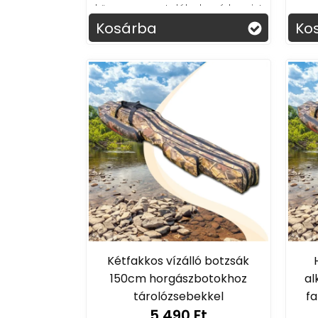
könnyen megtalálod a vízben is!
Kosárba
Ko
Kétfakkos vízálló botzsák
150cm horgászbotokhoz
al
tárolózsebekkel
fa
5 490 Ft