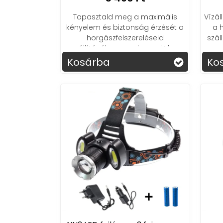
Tapasztald meg a maximális
Vízál
kényelem és biztonság érzését a
a 
horgászfelszereléseid
szál
szállításában ezzel a praktikus
p
botzsákkal!
Kosárba
Ko