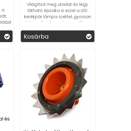
Világítsd meg utadat és légy
 a
látható éjszaka is ezzel a LED
sát,
kerékpár lámpa szettel, gyorsan
oldást
felszerelhető, rugalmas szilikon
ak.
borítással!
Kosárba
t
l és