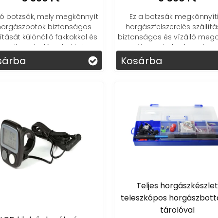
ló botzsák, mely megkönnyíti
Ez a botzsák megkönnyíti
horgászbotok biztonságos
horgászfelszerelés szállítá
lítását különálló fakkokkal és
biztonságos és vízálló meg
raktikus tárolózsebekkel.
nyújtva minden horgászn
sárba
Kosárba
Teljes horgászkészle
teleszkópos horgászbotta
tárolóval