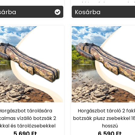
biztonságban maradnak
sárba
Kosárba
Horgászbot tárolására
Horgászbot tároló 2 fak
kalmas vízálló botzsák 2
botzsák plusz zsebekkel 
kkal és tárolózsebekkel
hosszú
5 690 Ft
6 590 Ft