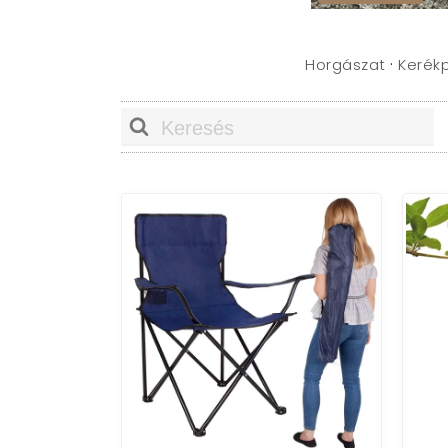
·
Horgászat
Kerékp