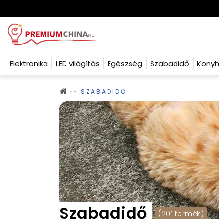
Elektronika
LED világítás
Egészség
Szabadidő
Kony
SZABADIDŐ
Szabadidő
(201 termék)