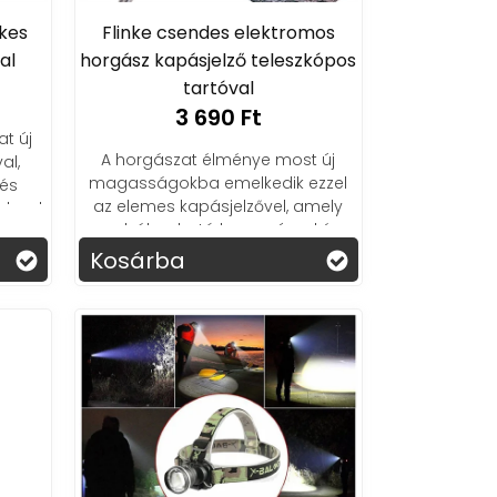
ékes
Flinke csendes elektromos
al
horgász kapásjelző teleszkópos
tartóval
3 690 Ft
t új
A horgászat élménye most új
al,
magasságokba emelkedik ezzel
 és
az elemes kapásjelzővel, amely
aland
szabályozható hangszínnel és
teleszkópos állvánnyal érkezik. A
Kosárba
csendes mód és a LED visszajelzés
pedig garantálja, hogy semmi ne
zavarja a természet nyugalmát.