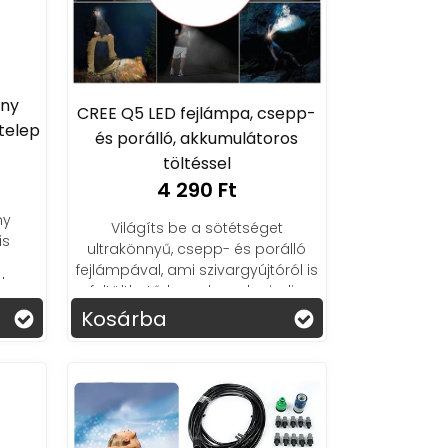
ony
CREE Q5 LED fejlámpa, csepp-
telep
és porálló, akkumulátoros
töltéssel
4 290 Ft
ny
Világíts be a sötétséget
is
ultrakönnyű, csepp- és porálló
,
fejlámpával, ami szivargyújtóról is
l
feltölthető, hogy kezed mindig
et!
szabad maradjon!
Kosárba