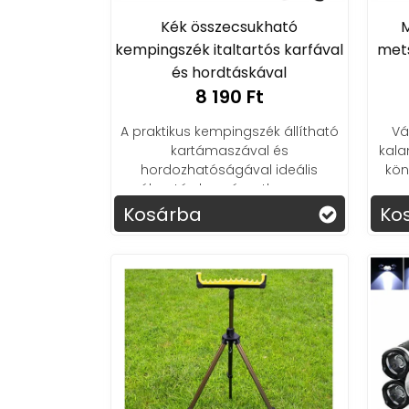
Kék összecsukható
M
kempingszék italtartós karfával
met
és hordtáskával
8 190 Ft
A praktikus kempingszék állítható
Vá
kartámaszával és
kala
hordozhatóságával ideális
kön
választás horgászathoz vagy
pihenéshez.
Kosárba
Ko