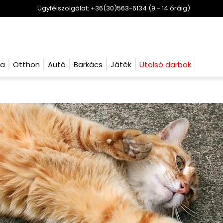
Ügyfélszolgálat: +36(30)563-6134 (9 - 14 óráig)
ha
Otthon
Autó
Barkács
Játék
Utolsó darbok