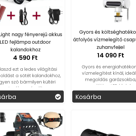
Gyors és költséghaték
 Light nagy fényerejű akkus
átfolyós vízmelegítő csap
LED fejlámpa outdoor
zuhanyfejjel
kalandokhoz
14 090 Ft
4 590 Ft
Gyors és energiahatéko
laszd ezt a ledes világítási
vízmelegítést kínál, ideál
ldást a sötét kalandokhoz,
megoldás garázsokba
gyen szó bármilyen kültéri
nyaralókba. LED kijelzőve
tevékenységről!
követheted a hőmérséklet
sárba
Kosárba