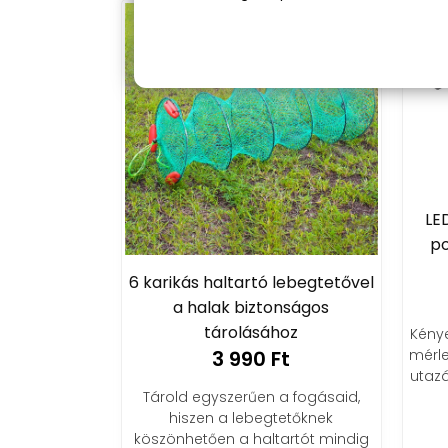
LE
po
6 karikás haltartó lebegtetővel
a halak biztonságos
tárolásához
Kény
3 990 Ft
mérle
utazá
Tárold egyszerűen a fogásaid,
hiszen a lebegtetőknek
köszönhetően a haltartót mindig