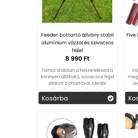
Feeder bottartó állvány stabil
Five
alumínium vázzal és szivacsos
fejjel
8 990 Ft
Tartsd stabilan a felszerelésed a
Vá
könnyen állítható, szivacsos fejjel
mego
ellátott bottartóval. Ideális
le
választás a horgászoknak!
Kosárba
Ko