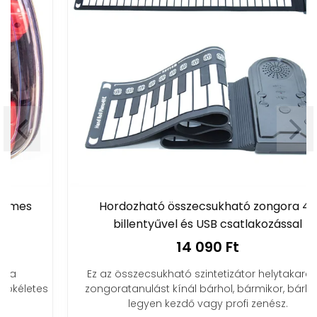
Hordozható összecsukható zongora 49
billentyűvel és USB csatlakozással
14 090 Ft
Ez az összecsukható szintetizátor helytakarékos
zongoratanulást kínál bárhol, bármikor, bárkinek,
legyen kezdő vagy profi zenész.