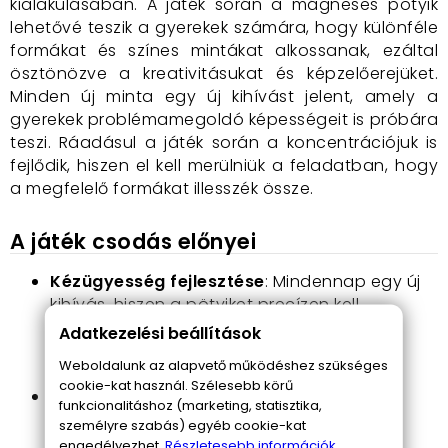
kialakulásában. A játék során a mágneses pötyik
lehetővé teszik a gyerekek számára, hogy különféle
formákat és színes mintákat alkossanak, ezáltal
ösztönözve a kreativitásukat és képzelőerejüket.
Minden új minta egy új kihívást jelent, amely a
gyerekek problémamegoldó képességeit is próbára
teszi. Ráadásul a játék során a koncentrációjuk is
fejlődik, hiszen el kell merülniük a feladatban, hogy
a megfelelő formákat illesszék össze.
A játék csodás előnyei
Kézügyesség fejlesztése
: Mindennap egy új
kihívás, hiszen a pötyiket precízen kell
összeilleszteni, ami nagyszerűen fejleszti a
Adatkezelési beállítások
kézügyességet és a finom motoros
Weboldalunk az alapvető működéshez szükséges
készségeket.
cookie-kat használ. Szélesebb körű
Kreativitás növelése
: Az élénk színek és
funkcionalitáshoz (marketing, statisztika,
különböző formák világában élvezettel
személyre szabás) egyéb cookie-kat
alkothatsz, így gyermekeid saját kreatív
engedélyezhet.
Részletesebb információk.