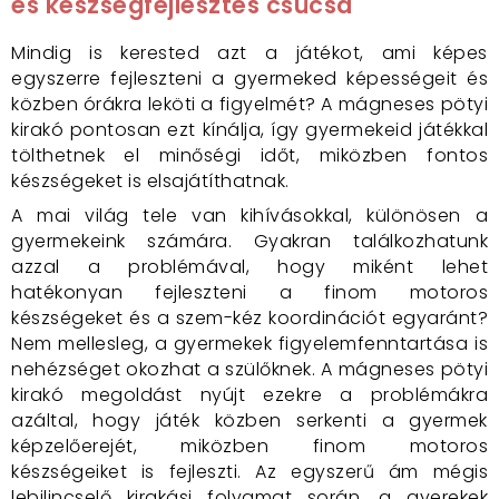
és készségfejlesztés csúcsa
Mindig is kerested azt a játékot, ami képes
egyszerre fejleszteni a gyermeked képességeit és
közben órákra leköti a figyelmét? A mágneses pötyi
kirakó pontosan ezt kínálja, így gyermekeid játékkal
tölthetnek el minőségi időt, miközben fontos
készségeket is elsajátíthatnak.
A mai világ tele van kihívásokkal, különösen a
gyermekeink számára. Gyakran találkozhatunk
azzal a problémával, hogy miként lehet
hatékonyan fejleszteni a finom motoros
készségeket és a szem-kéz koordinációt egyaránt?
Nem mellesleg, a gyermekek figyelemfenntartása is
nehézséget okozhat a szülőknek. A mágneses pötyi
kirakó megoldást nyújt ezekre a problémákra
azáltal, hogy játék közben serkenti a gyermek
képzelőerejét, miközben finom motoros
készségeiket is fejleszti. Az egyszerű ám mégis
lebilincselő kirakási folyamat során, a gyerekek