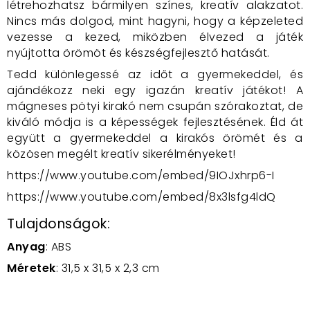
létrehozhatsz bármilyen színes, kreatív alakzatot.
Nincs más dolgod, mint hagyni, hogy a képzeleted
vezesse a kezed, miközben élvezed a játék
nyújtotta örömöt és készségfejlesztő hatását.
Tedd különlegessé az időt a gyermekeddel, és
ajándékozz neki egy igazán kreatív játékot! A
mágneses pötyi kirakó nem csupán szórakoztat, de
kiváló módja is a képességek fejlesztésének. Éld át
együtt a gyermekeddel a kirakós örömét és a
közösen megélt kreatív sikerélményeket!
https://www.youtube.com/embed/9IOJxhrp6-I
https://www.youtube.com/embed/8x3lsfg4ldQ
Tulajdonságok:
Anyag
: ABS
Méretek
: 31,5 x 31,5 x 2,3 cm