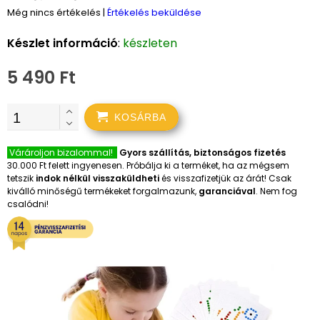
Még nincs értékelés
|
Értékelés beküldése
Készlet információ
:
készleten
5 490 Ft
KOSÁRBA
Várároljon bizalommal!
Gyors szállítás, biztonságos fizetés
30.000 Ft felett ingyenesen. Próbálja ki a terméket, ha az mégsem
tetszik
indok nélkül visszaküldheti
és visszafizetjük az árát! Csak
kiválló minőségű termékeket forgalmazunk,
garanciával
. Nem fog
csalódni!