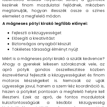
kezének finom mozdulatai fejlődnek, miközben
megtanulják, hogyan illesszék össze a színes
elemeket a megfelelő módon.
A mágneses pötyi kirakó legfőbb előnyei:
Fejleszti a kézügyességet
Elősegíti a kreativitást
Biztonságos anyagból készült
Tökéletes társasági élményt nyújt
Miért is a mágneses pötyi kirakó a szülők kedvence?
Ahogy a gyerekek lelkesen szórakoznak vele, az
apró pötyik gondos összeillesztése közben
észrevétlenül fejlesztik a kézügyességüket és finom
motoros készségeiket is. Nemcsak az ujjak
ügyessége javul, hanem a szem-kéz koordináció is,
hiszen a pötyiket pontosan a megfelelő helyre kell
illeszteni. Ezek az apró, de fontos mozdulatok
kulcsfontosságúak a későbbi kézügyesség