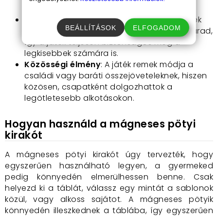
ötleteiket valósíthatják meg.
Biztonságos és tartós
: A mágneses elemek
BEÁLLÍTÁSOK
ELFOGADOM
biztosítják, hogy minden pötyi a helyén marad,
így a játék teljesen biztonságos még a
legkisebbek számára is.
Közösségi élmény
: A játék remek módja a
családi vagy baráti összejöveteleknek, hiszen
közösen, csapatként dolgozhattok a
legötletesebb alkotásokon.
Hogyan használd a mágneses pötyi
kirakót
A mágneses pötyi kirakót úgy tervezték, hogy
egyszerűen használható legyen, a gyermeked
pedig könnyedén elmerülhessen benne. Csak
helyezd ki a táblát, válassz egy mintát a sablonok
közül, vagy alkoss sajátot. A mágneses pötyik
könnyedén illeszkednek a táblába, így egyszerűen