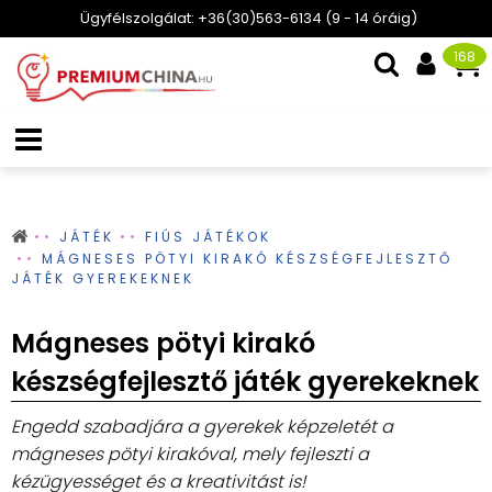
Ügyfélszolgálat: +36(30)563-6134 (9 - 14 óráig)
168
JÁTÉK
FIÚS JÁTÉKOK
MÁGNESES PÖTYI KIRAKÓ KÉSZSÉGFEJLESZTŐ
JÁTÉK GYEREKEKNEK
Mágneses pötyi kirakó
készségfejlesztő játék gyerekeknek
Engedd szabadjára a gyerekek képzeletét a
mágneses pötyi kirakóval, mely fejleszti a
kézügyességet és a kreativitást is!