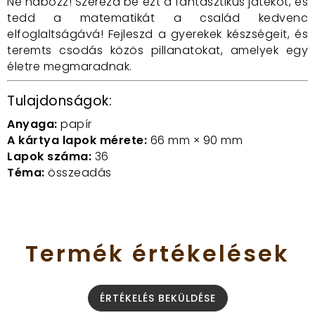
Ne habozz! Szerezd be ezt a fantasztikus játékot, és
tedd a matematikát a család kedvenc
elfoglaltságává! Fejleszd a gyerekek készségeit, és
teremts csodás közös pillanatokat, amelyek egy
életre megmaradnak.
Tulajdonságok:
Anyaga:
papír
A kártya lapok mérete:
66 mm × 90 mm
Lapok száma:
36
Téma:
összeadás
Termék
értékelések
ÉRTÉKELÉS BEKÜLDÉSE