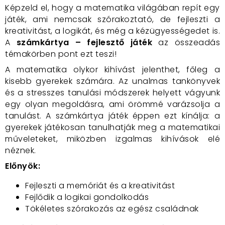
Képzeld el, hogy a matematika világában repít egy
játék, ami nemcsak szórakoztató, de fejleszti a
kreativitást, a logikát, és még a kézügyességedet is.
A
számkártya – fejlesztő játék
az összeadás
témakörben pont ezt teszi!
A matematika olykor kihívást jelenthet, főleg a
kisebb gyerekek számára. Az unalmas tankönyvek
és a stresszes tanulási módszerek helyett vágyunk
egy olyan megoldásra, ami örömmé varázsolja a
tanulást. A számkártya játék éppen ezt kínálja: a
gyerekek játékosan tanulhatják meg a matematikai
műveleteket, miközben izgalmas kihívások elé
néznek.
Előnyök:
Fejleszti a memóriát és a kreativitást
Fejlődik a logikai gondolkodás
Tökéletes szórakozás az egész családnak