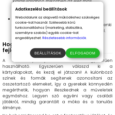
kialakulásához, miközben az élet más
területein is fejlesztik a problémamegoldó
Adatkezelési beállítások
képességet.
Weboldalunk az alapvető működéshez szükséges
Családi szórakozás
: Az egész család
cookie-kat használ. Szélesebb körű
számára kiváló kikapcsolódás, hiszen mindenki
funkcionalitáshoz (marketing, statisztika,
örömét leli benne, korosztálytól függetlenül.
személyre szabás) egyéb cookie-kat
engedélyezhet.
Részletesebb információk.
Hogyan használd a számkártya
fejlesztő játékot?
BEÁLLÍTÁSOK
ELFOGADOM
A számkártya játék rendkívül egyszerűen
használható. Egyszerűen válaszd ki a
kártyalapokat, és kezdj el játszani! A különböző
színek és formák segítenek azonosítani az
összetartozó elemeket, így a gyerekek könnyedén
megérthetik, hogyan illeszkednek a műveletek
egymáshoz. Legyen szó egyéni vagy családi
játékról, mindig garantált a móka és a tanulás
élménye.