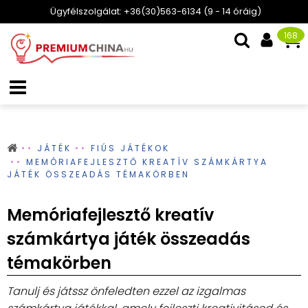
Ügyfélszolgálat: +36(30)563-6134 (9 - 14 óráig)
168
JÁTÉK
FIÚS JÁTÉKOK
MEMÓRIAFEJLESZTŐ KREATÍV SZÁMKÁRTYA
JÁTÉK ÖSSZEADÁS TÉMAKÖRBEN
Memóriafejlesztő kreatív
számkártya játék összeadás
témakörben
Tanulj és játssz önfeledten ezzel az izgalmas