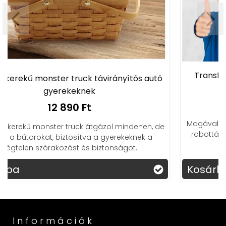
Transformers 2 az 1-ben távirányítós
nyítós autó
szuperhős autó gyerekeknek
7 390 Ft
Magával ragadó játékélmény egy gombny
mindenen, de
robottá alakítható távirányítós autó, ami
rekeknek a
kisfiú álmát valóra váltja.
ágot.
Kosárba
Információk