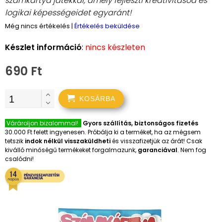
számkártya játékkal, amely fejleszti kreativitásod és
logikai képességeidet egyaránt!
Még nincs értékelés
|
Értékelés beküldése
Készlet információ
:
nincs készleten
690 Ft
KOSÁRBA
Várároljon bizalommal!
Gyors szállítás, biztonságos fizetés
30.000 Ft felett ingyenesen. Próbálja ki a terméket, ha az mégsem
tetszik
indok nélkül visszaküldheti
és visszafizetjük az árát! Csak
kiválló minőségű termékeket forgalmazunk,
garanciával
. Nem fog
csalódni!