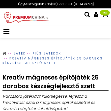
Ügyfélszolgálat: +36(30)563-6134 (9 - 14 óráig)
168
JÁTÉK
FIÚS JÁTÉKOK
KREATÍV MÁGNESES ÉPÍTŐJÁTÉK 25 DARABOS
KÉSZSÉGFEJLESZTŐ SZETT
Kreatív mágneses építőjáték 25
darabos készségfejlesztő szett
Varázsold játékidőt különlegessé, fejleszd a
kreativitást ezzel a mágneses építőkészlettel és
élvezd a végtelen lehetőségeket!