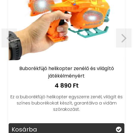
rékfújó helikopter zenélő és világító
WaterBaby i
játékélményért
4 890 Ft
rékfújó helikopter egyszerre zenél, világít és
 buborékokat készít, garantálva a vidám
Tedd élvezete
szórakozást.
babával, mely
ba
Kosárba