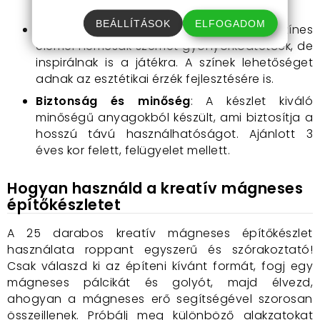
gondolkodás fejlesztésében.
BEÁLLÍTÁSOK
ELFOGADOM
Vonzó színkombinációk
: A készlet színes
elemei nemcsak szemet gyönyörködtetőek, de
inspirálnak is a játékra. A színek lehetőséget
adnak az esztétikai érzék fejlesztésére is.
Biztonság és minőség
: A készlet kiváló
minőségű anyagokból készült, ami biztosítja a
hosszú távú használhatóságot. Ajánlott 3
éves kor felett, felügyelet mellett.
Hogyan használd a kreatív mágneses
építőkészletet
A 25 darabos kreatív mágneses építőkészlet
használata roppant egyszerű és szórakoztató!
Csak válaszd ki az építeni kívánt formát, fogj egy
mágneses pálcikát és golyót, majd élvezd,
ahogyan a mágneses erő segítségével szorosan
összeillenek. Próbálj meg különböző alakzatokat