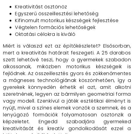
Kreativitást ösztönöz
Egyszerű összeillesztési lehetőség
Kifinomult motorikus készségek fejlesztése
Végtelen formációs lehetőségek
Oktatási célokra is kiváló
Miért is válaszd ezt az építőkészletet? Elsősorban,
mert a kreativitás határait feszegeti. A 25 darabos
szett lehetővé teszi, hogy a gyermekek szabadon
alkossanak, miközben motorikus készségeik is
fejlődnek. Az összeillesztés gyors és zökkenőmentes
a mágneses technológiának köszönhetően, így a
gyerekek könnyedén érhetik el azt, amit alkotni
szeretnének, legyen az bármilyen geometriai forma
vagy modell. Ezenkívül a játék esztétikai élményt is
nyújt, mivel a színes elemek vonzók a szemnek, és a
lenyűgöző formációk folyamatosan ösztönzik a
képzeletet. Engedd szabadjára gyermeked
kreativitását és kreatív gondolkodását ezzel a