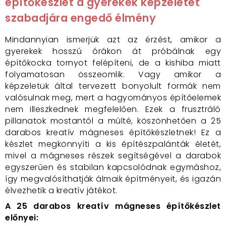
építőkészlet a gyerekek képzeletét
szabadjára engedő élmény
Mindannyian ismerjük azt az érzést, amikor a
gyerekek hosszú órákon át próbálnak egy
építőkocka tornyot felépíteni, de a kishiba miatt
folyamatosan összeomlik. Vagy amikor a
képzeletük által tervezett bonyolult formák nem
valósulnak meg, mert a hagyományos építőelemek
nem illeszkednek megfelelően. Ezek a frusztráló
pillanatok mostantól a múlté, köszönhetően a 25
darabos kreatív mágneses építőkészletnek! Ez a
készlet megkönnyíti a kis építészpalánták életét,
mivel a mágneses részek segítségével a darabok
egyszerűen és stabilan kapcsolódnak egymáshoz,
így megvalósíthatják álmaik építményeit, és igazán
élvezhetik a kreatív játékot.
A 25 darabos kreatív mágneses építőkészlet
előnyei: