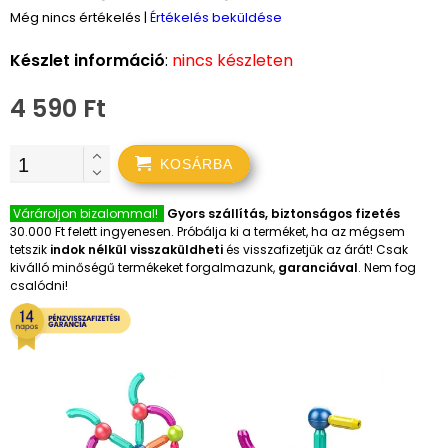
Még nincs értékelés
|
Értékelés beküldése
Készlet információ
:
nincs készleten
4 590 Ft
KOSÁRBA
Várároljon bizalommal!
Gyors szállítás, biztonságos fizetés
30.000 Ft felett ingyenesen. Próbálja ki a terméket, ha az mégsem
tetszik
indok nélkül visszaküldheti
és visszafizetjük az árát! Csak
kiválló minőségű termékeket forgalmazunk,
garanciával
. Nem fog
csalódni!