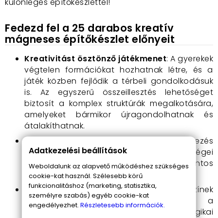
különleges építőkészlettel!
Fedezd fel a 25 darabos kreatív
mágneses építőkészlet előnyeit
Kreativitást ösztönző játékmenet
: A gyerekek
végtelen formációkat hozhatnak létre, és a
játék közben fejlődik a térbeli gondolkodásuk
is. Az egyszerű összeillesztés lehetőséget
biztosít a komplex struktúrák megalkotására,
amelyeket bármikor újragondolhatnak és
átalakíthatnak.
Fejlett motorikus képességek
: Az építkezés
Adatkezelési beállítások
közben a gyerekek finom motorikus készségei
fejlődnek, mivel a mágneses elemek pontos
Weboldalunk az alapvető működéshez szükséges
illesztése ügyességet kíván.
cookie-kat használ. Szélesebb körű
funkcionalitáshoz (marketing, statisztika,
Oktatási érték
: A különböző formák és színek
személyre szabás) egyéb cookie-kat
kombinációja segít a gyerekeknek a
engedélyezhet.
Részletesebb információk.
geometriai formák megértésében és a logikai