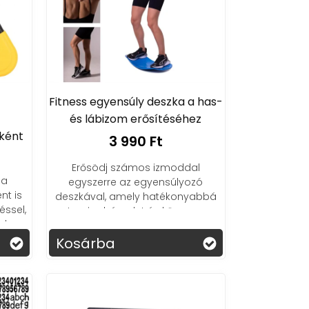
Fitness egyensúly deszka a has-
és lábizom erősítéséhez
ként
3 990 Ft
Erősödj számos izmoddal
pa
egyszerre az egyensúlyozó
nt is
deszkával, amely hatékonyabbá
éssel,
teszi edzésedet és könnyen
l.
tárolható.
Kosárba