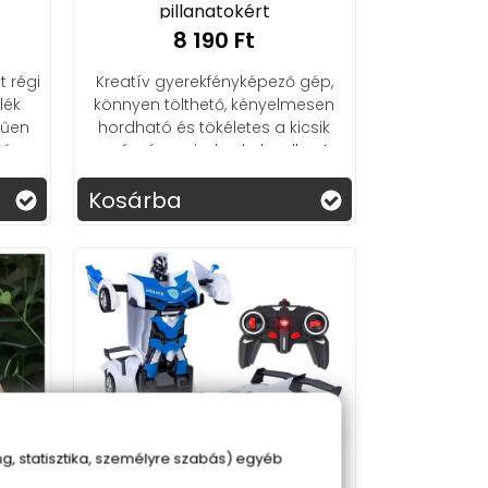
pillanatokért
8 190 Ft
 régi
Kreatív gyerekfényképező gép,
lék
könnyen tölthető, kényelmesen
rűen
hordható és tökéletes a kicsik
vé
számára minden kalandhoz!
et!
Kosárba
, statisztika, személyre szabás) egyéb