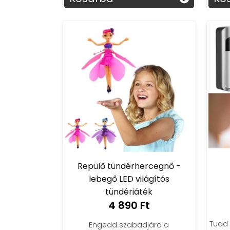
Repülő tündérhercegnő -
lebegő LED világítós
tündérjáték
4 890 Ft
Tudd m
Engedd szabadjára a