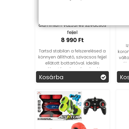
Feeder bottartó állvány stabil
Mágik
alumínium vázzal és szivacsos
fejjel
8 990 Ft
I
Tartsd stabilan a felszerelésed a
koro
könnyen állítható, szivacsos fejjel
vált
ellátott bottartóval. Ideális
próbá
választás a horgászoknak!
Kosárba
Ko