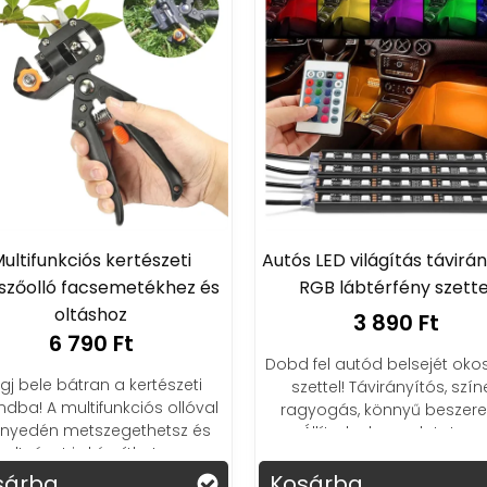
ultifunkciós kertészeti
Autós LED világítás távirá
szőolló facsemetékhez és
RGB lábtérfény szette
oltáshoz
3 890 Ft
6 790 Ft
Dobd fel autód belsejét oko
gj bele bátran a kertészeti
szettel! Távirányítós, szín
ndba! A multifunkciós ollóval
ragyogás, könnyű beszerel
nyedén metszegethetsz és
Állítsd a hangulatot eg
oltványt is készíthetsz.
gombnyomással!
Biztonságosan!
sárba
Kosárba