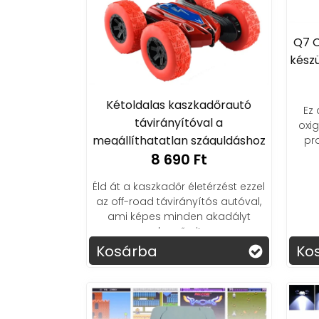
Q7 O
készü
Kétoldalas kaszkadőrautó
Ez
távirányítóval a
oxi
megállíthatatlan száguldáshoz
pr
8 690 Ft
Éld át a kaszkadőr életérzést ezzel
az off-road távirányítós autóval,
ami képes minden akadályt
legyűrni!
Kosárba
Ko