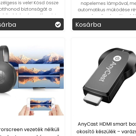
zélgess is vele! Kösd össze
napelemes lámpával, me
otthonod biztonságát a
automatikus működése ré
biloddal, még esőben is!
varázsolja el az éjszakát
sárba
Kosárba
AnyCast HDMI smart box
rorscreen vezeték nélküli
okosító készülék – varáz