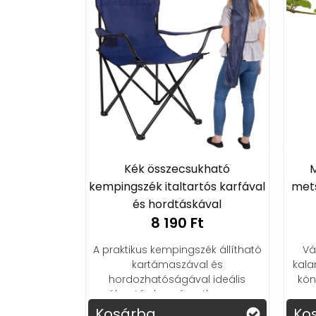
Kék összecsukható
M
kempingszék italtartós karfával
met
és hordtáskával
8 190 Ft
A praktikus kempingszék állítható
Vá
kartámaszával és
kala
hordozhatóságával ideális
kön
választás horgászathoz vagy
pihenéshez.
Kosárba
Ko