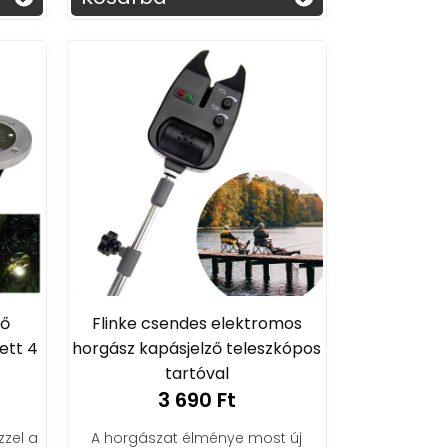
tő
Flinke csendes elektromos
ett 4
horgász kapásjelző teleszkópos
tartóval
3 690 Ft
zzel a
A horgászat élménye most új