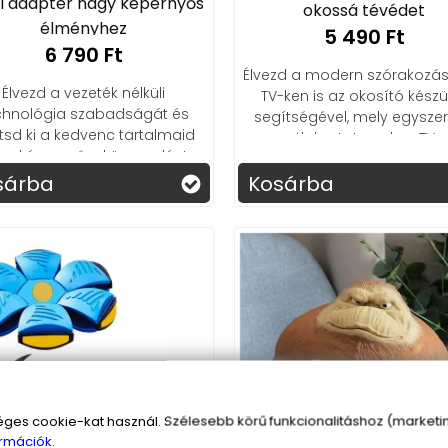
 adapter nagy képernyős
okossá tévédet
élményhez
5 490 Ft
6 790 Ft
Élvezd a modern szórakozást
Élvezd a vezeték nélküli
TV-ken is az okosító készü
chnológia szabadságát és
segítségével, mely egysze
ítsd ki a kedvenc tartalmaid
csatlakoztatva okos TV-
gyképernyőre könnyedén!
varázsolja régi készüléked
sárba
Kosárba
s cookie-kat használ. Szélesebb körű funkcionalitáshoz (marketing
rmációk.