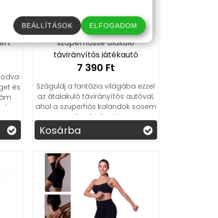
BEÁLLÍTÁSOK
ELFOGADOM
 játék
Police Transformers
ért
szuperhőssé alakuló
távirányítós játékautó
7 390 Ft
mkodva
Száguldj a fantázia világába ezzel
get és
az átalakuló távirányítós autóval,
idám
ahol a szuperhős kalandok sosem
nden
érnek véget!
Kosárba