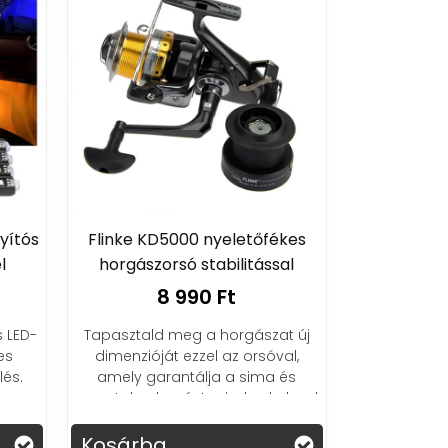
nyítós
Flinke KD5000 nyeletőfékes
l
horgászorsó stabilitással
8 990 Ft
s LED-
Tapasztald meg a horgászat új
es
dimenzióját ezzel az orsóval,
és.
amely garantálja a sima és
y
zavartalan kapást minden kaland
során!
Kosárba