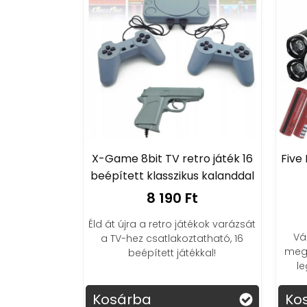
X-Game 8bit TV retro játék 16
Five
beépített klasszikus kalanddal
8 190 Ft
Éld át újra a retro játékok varázsát
Vá
a TV-hez csatlakoztatható, 16
mego
beépített játékkal!
le
Kosárba
Ko