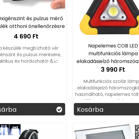
xigénszint és pulzus mérő
lék otthoni önellenőrzésre
4 690 Ft
Napelemes COB LED
 a készülék megbízható vér
multifunkciós lámpa
génszint és pulzus mérésére,
elakadásjelző háromszög
aktikus és hordozható! 💪📈
3 990 Ft
Multifunkciós szolár lám
elakadásjelző háromszögké
használható, napelemes tölt
USB portos csatlakozássa
sárba
Kosárba