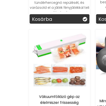
bes
tündérhercegnő repülését, és
varázsold el a játék fényjátékkal teli
mo
világával!
Kosárba
Ko
Vákuumfóliázó gép az
Mir
élelmiszer frissesség