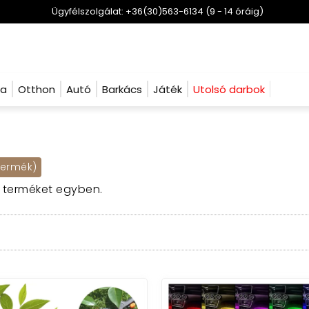
Ügyfélszolgálat: +36(30)563-6134 (9 - 14 óráig)
ha
Otthon
Autó
Barkács
Játék
Utolsó darbok
termék)
s terméket egyben.