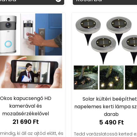
Okos kapucsengő HD
Solar kültéri beépíthe
kamerával és
napelemes kerti lámpa sz
mozgásérzékelővel
darab
21 690 Ft
otthonvédelemhez
5 490 Ft
indig, ki áll az ajtód előtt, és
Tedd varázslatossá kerted e