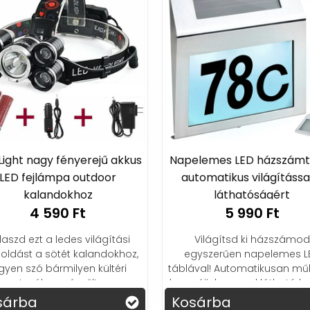
 Light nagy fényerejű akkus
Napelemes LED házszámt
LED fejlámpa outdoor
automatikus világítássa
kalandokhoz
láthatóságért
4 590 Ft
5 990 Ft
laszd ezt a ledes világítási
Világítsd ki házszámod
ldást a sötét kalandokhoz,
egyszerűen napelemes L
gyen szó bármilyen kültéri
táblával! Automatikusan műk
tevékenységről!
hogy éjjel-nappal látható le
sárba
Kosárba