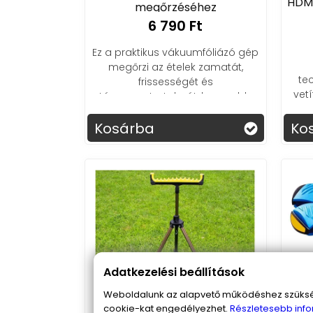
HDMI
megőrzéséhez
6 790 Ft
Ez a praktikus vákuumfóliázó gép
megőrzi az ételek zamatát,
te
frissességét és
vet
tápanyagtartalmát, hosszabb
na
ideig tartva őket élvezhetően.
Kosárba
Ko
Adatkezelési beállítások
Weboldalunk az alapvető működéshez szüksége
cookie-kat engedélyezhet.
Részletesebb info