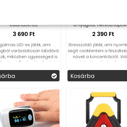
us UFO frizbi labda LED-es
Stresszoldó szilikon gorilla
kalandokhoz
a nyugodt hétköznapok
3 690 Ft
2 390 Ft
zgalmas LED-es játék, ami
Stresszoldó játék, ami nyo
ngból varázslatosan labdává
segít csökkenteni a feszültsé
ozik, miközben ügyességed is
növeli a koncentrációt. V
ra teszi. Élmény kicsiknek és
megjelenés, szórakozás mi
nagyoknak!
korosztálynak!
sárba
Kosárba