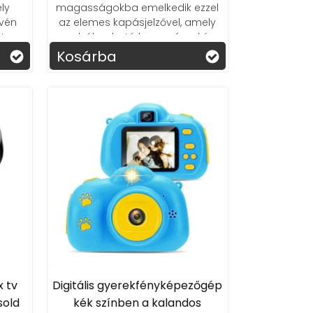
ly
magasságokba emelkedik ezzel
vén
az elemes kapásjelzővel, amely
!
szabályozható hangszínnel és
teleszkópos állvánnyal érkezik. A
Kosárba
csendes mód és a LED visszajelzés
pedig garantálja, hogy semmi ne
zavarja a természet nyugalmát.
 tv
Digitális gyerekfényképezőgép
sold
kék színben a kalandos