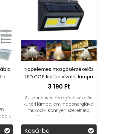
ábla
Napelemes mozgásérzékelős
l a
LED COB kültéri vízálló lámpa
3 190 Ft
Szuperfényes mozgásérzékelős
kültéri lámpa, ami napenergiával
ED
működik. Könnyen szerelhető,
ödik,
vízálló és energiatakarékos.
gyen.
Kosárba