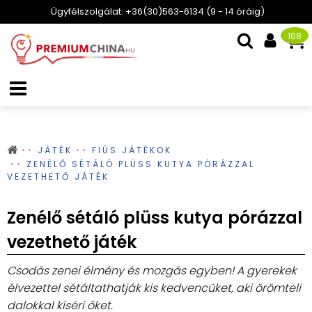
Ügyfélszolgálat: +36(30)563-6134 (9 - 14 óráig)
168
JÁTÉK
FIÚS JÁTÉKOK
ZENÉLŐ SÉTÁLÓ PLÜSS KUTYA PÓRÁZZAL
VEZETHETŐ JÁTÉK
Zenélő sétáló plüss kutya pórázzal
vezethető játék
Csodás zenei élmény és mozgás egyben! A gyerekek
élvezettel sétáltathatják kis kedvencüket, aki örömteli
dalokkal kíséri őket.