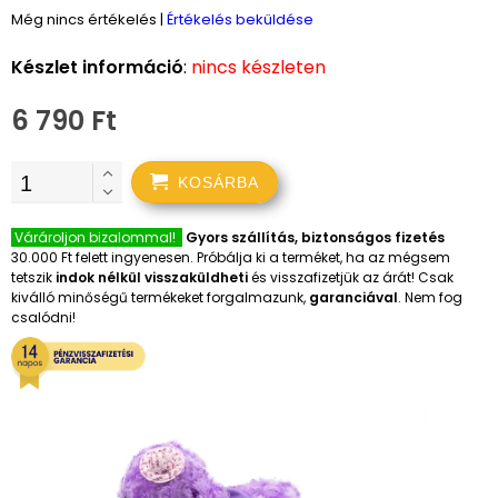
Még nincs értékelés
|
Értékelés beküldése
Készlet információ
:
nincs készleten
6 790 Ft
KOSÁRBA
Várároljon bizalommal!
Gyors szállítás, biztonságos fizetés
30.000 Ft felett ingyenesen. Próbálja ki a terméket, ha az mégsem
tetszik
indok nélkül visszaküldheti
és visszafizetjük az árát! Csak
kiválló minőségű termékeket forgalmazunk,
garanciával
. Nem fog
csalódni!