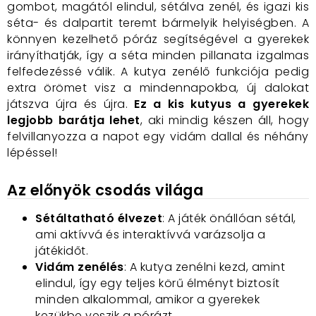
gombot, magától elindul, sétálva zenél, és igazi kis
séta- és dalpartit teremt bármelyik helyiségben. A
könnyen kezelhető póráz segítségével a gyerekek
irányíthatják, így a séta minden pillanata izgalmas
felfedezéssé válik. A kutya zenélő funkciója pedig
extra örömet visz a mindennapokba, új dalokat
játszva újra és újra.
Ez a kis kutyus a gyerekek
legjobb barátja lehet
, aki mindig készen áll, hogy
felvillanyozza a napot egy vidám dallal és néhány
lépéssel!
Az előnyök csodás világa
Sétáltatható élvezet
: A játék önállóan sétál,
ami aktívvá és interaktívvá varázsolja a
játékidőt.
Vidám zenélés
: A kutya zenélni kezd, amint
elindul, így egy teljes körű élményt biztosít
minden alkalommal, amikor a gyerekek
kezükbe veszik a pórázt.