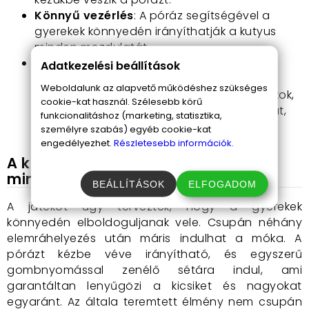
Könnyű vezérlés
: A póráz segítségével a
gyerekek könnyedén irányíthatják a kutyus
minden mozdulatát.
AAA elemmel működik
: Könnyen
Adatkezelési beállítások
üzemeltethető három darab AAA elem
Weboldalunk az alapvető működéshez szükséges
segítségével - ezek azonban nem tartozékok,
cookie-kat használ. Szélesebb körű
így érdemes készenlétben tartani néhányat,
funkcionalitáshoz (marketing, statisztika,
hogy a móka sose érjen véget!
személyre szabás) egyéb cookie-kat
engedélyezhet.
Részletesebb információk.
A kutyus használata - egyszerűbb,
mint gondolnád!
BEÁLLÍTÁSOK
ELFOGADOM
A játékot úgy tervezték, hogy a gyerekek
könnyedén elboldoguljanak vele. Csupán néhány
elemráhelyezés után máris indulhat a móka. A
pórázt kézbe véve irányítható, és egyszerű
gombnyomással zenélő sétára indul, ami
garantáltan lenyűgözi a kicsiket és nagyokat
egyaránt. Az általa teremtett élmény nem csupán