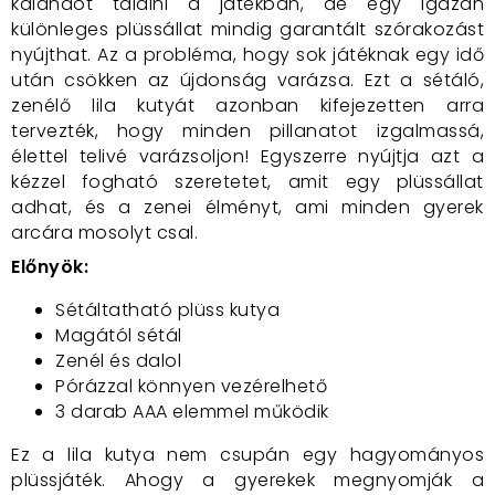
kalandot találni a játékban, de egy igazán
különleges plüssállat mindig garantált szórakozást
nyújthat. Az a probléma, hogy sok játéknak egy idő
után csökken az újdonság varázsa. Ezt a sétáló,
zenélő lila kutyát azonban kifejezetten arra
tervezték, hogy minden pillanatot izgalmassá,
élettel telivé varázsoljon! Egyszerre nyújtja azt a
kézzel fogható szeretetet, amit egy plüssállat
adhat, és a zenei élményt, ami minden gyerek
arcára mosolyt csal.
Előnyök:
Sétáltatható plüss kutya
Magától sétál
Zenél és dalol
Pórázzal könnyen vezérelhető
3 darab AAA elemmel működik
Ez a lila kutya nem csupán egy hagyományos
plüssjáték. Ahogy a gyerekek megnyomják a