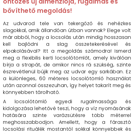
öntözés új dimenziója, rugalmas és
bővíthető megoldás!
Az udvarod tele van tekergőző és nehézkes
slagokkal, amik állandóan útban vannak? Elege volt
már abból, hogy a locsolás után mindig hosszasan
kell bajlódni a slag összetekerésével és
elpakolásával? Itt a megoldás számodra! Ismerd
meg a flexibilis kerti locsolótömlőt, amely kiválóan
bírja a strapát, de amikor nincs rá szükség, szinte
észrevétlenül bújik meg az udvar egy sarkában. Ez
a különleges, 60 méteres locsolótömlő használat
után azonnal összezuhan, így helyet takarít meg és
könnyebben tárolható.
A locsolótömlő egyedi rugalmassága és
kidolgozása lehetővé teszi, hogy a víz nyomásának
hatására szinte varázsütésre több méterrel
meghosszabbodjon. Amellett, hogy a fárasztó
locsolási rituálék mostantól sokkal könnyebbek és