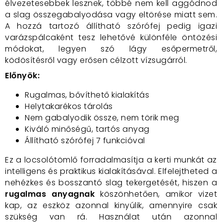
élvezetesebbek lesznek, többé nem kell aggódnod
a slag összegabalyodása vagy eltörése miatt sem.
A hozzá tartozó állítható szórófej pedig igazi
varázspálcaként tesz lehetővé különféle öntözési
módokat, legyen szó lágy esőpermetről,
ködösítésről vagy erősen célzott vízsugárról.
Előnyök:
Rugalmas, bővíthető kialakítás
Helytakarékos tárolás
Nem gabalyodik össze, nem törik meg
Kiváló minőségű, tartós anyag
Állítható szórófej 7 funkcióval
Ez a locsolótömlő forradalmasítja a kerti munkát az
intelligens és praktikus kialakításával. Elfelejtheted a
nehézkes és bosszantó slag tekergetését, hiszen a
rugalmas anyagnak
köszönhetően, amikor vizet
kap, az eszköz azonnal kinyúlik, amennyire csak
szükség van rá. Használat után azonnal