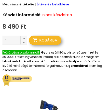
Még nincs értékelés
|
Értékelés beküldése
Készlet információ
:
nincs készleten
8 490 Ft
KOSÁRBA
Várároljon bizalommal!
Gyors szállítás, biztonságos fizetés
30.000 Ft felett ingyenesen. Próbálja ki a terméket, ha az mégsem
tetszik
indok nélkül visszaküldheti
és visszafizetjük az árát! Csak
kiválló minőségű termékeket forgalmazunk,
garanciával
. Nem fog
csalódni!