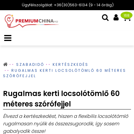
Ügyfélszolgálat: +36(30)563-6134 (9 - 14 óráig)
168
SZABADIDŐ
KERTÉSZKEDÉS
RUGALMAS KERTI LOCSOLÓTÖMLŐ 60 MÉTERES
SZÓRÓFEJJEL
Rugalmas kerti locsolótömlő 60
méteres szórófejjel
Élvezd a kertészkedést, hiszen a flexibilis locsolótömlő
rugalmasan nyúlik és összezsugorodik, így sosem
gabalyodik össze!