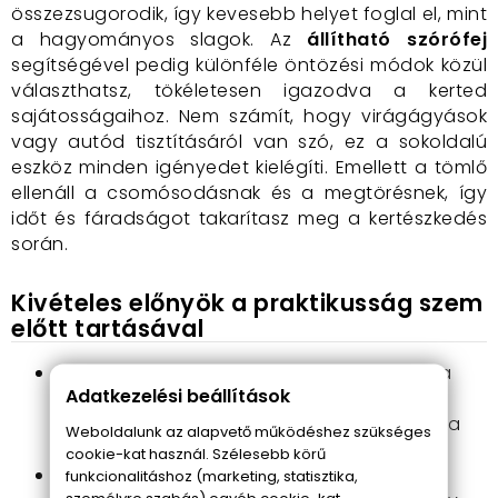
összezsugorodik, így kevesebb helyet foglal el, mint
a hagyományos slagok. Az
állítható szórófej
segítségével pedig különféle öntözési módok közül
választhatsz, tökéletesen igazodva a kerted
sajátosságaihoz. Nem számít, hogy virágágyások
vagy autód tisztításáról van szó, ez a sokoldalú
eszköz minden igényedet kielégíti. Emellett a tömlő
ellenáll a csomósodásnak és a megtörésnek, így
időt és fáradságot takarítasz meg a kertészkedés
során.
Kivételes előnyök a praktikusság szem
előtt tartásával
Rugalmas bővülés
: A locsolótömlő révén a
Adatkezelési beállítások
hagyományos locsoláshatárok kitágulnak,
hiszen a nyomás hatására megsokszorozza
Weboldalunk az alapvető működéshez szükséges
hosszát.
cookie-kat használ. Szélesebb körű
Helytakarékos megoldás
: Amikor nincs
funkcionalitáshoz (marketing, statisztika,