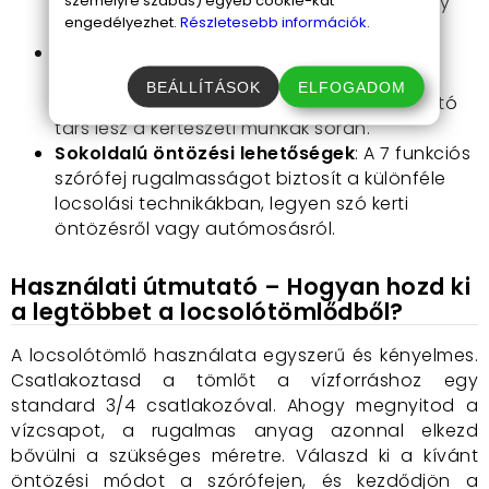
személyre szabás) egyéb cookie-kat
használatban, a tömlő kis helyen is elfér, így
engedélyezhet.
Részletesebb információk.
praktikus a tárolása bármilyen kertben.
Könnyű kezelhetőség
: Az eszköz nem
hajlamos az összegabalyodásra vagy
BEÁLLÍTÁSOK
ELFOGADOM
megtörésre, így hosszú távon is megbízható
társ lesz a kertészeti munkák során.
Sokoldalú öntözési lehetőségek
: A 7 funkciós
szórófej rugalmasságot biztosít a különféle
locsolási technikákban, legyen szó kerti
öntözésről vagy autómosásról.
Használati útmutató – Hogyan hozd ki
a legtöbbet a locsolótömlődből?
A locsolótömlő használata egyszerű és kényelmes.
Csatlakoztasd a tömlőt a vízforráshoz egy
standard 3/4 csatlakozóval. Ahogy megnyitod a
vízcsapot, a rugalmas anyag azonnal elkezd
bővülni a szükséges méretre. Válaszd ki a kívánt
öntözési módot a szórófejen, és kezdődjön a