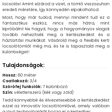
locsolás! Amint elzárod a vizet, a tömlő visszazuhan
eredeti méretére, így könnyedén elpakolhatod.
Most, hogy már tudod, mennyi mindent tud ez a
fantasztikus eszköz, nincs más hátra, mint
kipróbálni! Ne hagyd, hogy a hagyományos slagok
tovább nehezítsék meg a kertészkedést és a
háztartási munkákat. Vásárold meg a flexibilis kerti
locsolótömlőt még ma, és te is tapasztald meg a
különbséget!
Tulajdonságok:
Hossz:
60 méter
Csatlakozó:
3/4
Szórófej funkciók:
7 különböző
Szín:
véletlenszerű (kék vagy zöld)
Tedd könnyebbé és élvezetesebbé a kertészkedést
ezzel az innovatív locsolótömlővel, amely valóban
a jövő technológiáját hozza el a kertedbe!