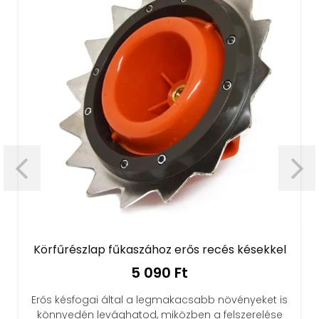
Körfűrészlap fűkaszához erős recés késekkel
5 090 Ft
Erős késfogai által a legmakacsabb növényeket is
könnyedén levághatod, miközben a felszerelése