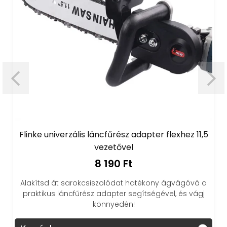
Flinke univerzális láncfűrész adapter flexhez 11,5
vezetővel
8 190 Ft
Alakítsd át sarokcsiszolódat hatékony ágvágóvá a
Vil
praktikus láncfűrész adapter segítségével, és vágj
a 
könnyedén!