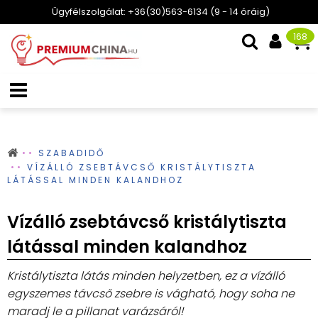
Ügyfélszolgálat: +36(30)563-6134 (9 - 14 óráig)
168
SZABADIDŐ
VÍZÁLLÓ ZSEBTÁVCSŐ KRISTÁLYTISZTA
LÁTÁSSAL MINDEN KALANDHOZ
Vízálló zsebtávcső kristálytiszta
látással minden kalandhoz
Kristálytiszta látás minden helyzetben, ez a vízálló
egyszemes távcső zsebre is vágható, hogy soha ne
maradj le a pillanat varázsáról!