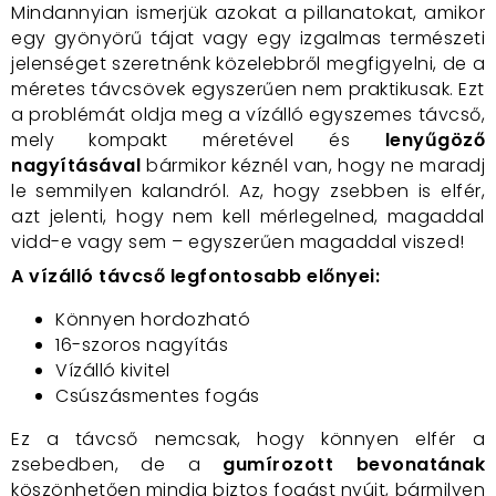
Mindannyian ismerjük azokat a pillanatokat, amikor
egy gyönyörű tájat vagy egy izgalmas természeti
jelenséget szeretnénk közelebbről megfigyelni, de a
méretes távcsövek egyszerűen nem praktikusak. Ezt
a problémát oldja meg a vízálló egyszemes távcső,
mely kompakt méretével és
lenyűgöző
nagyításával
bármikor kéznél van, hogy ne maradj
le semmilyen kalandról. Az, hogy zsebben is elfér,
azt jelenti, hogy nem kell mérlegelned, magaddal
vidd-e vagy sem – egyszerűen magaddal viszed!
A vízálló távcső legfontosabb előnyei:
Könnyen hordozható
16-szoros nagyítás
Vízálló kivitel
Csúszásmentes fogás
Ez a távcső nemcsak, hogy könnyen elfér a
zsebedben, de a
gumírozott bevonatának
köszönhetően mindig biztos fogást nyújt, bármilyen