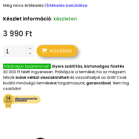
Még nincs értékelés
|
Értékelés beküldése
Készlet információ
:
készleten
3 990 Ft
KOSÁRBA
Várároljon bizalommal!
Gyors szállítás, biztonságos fizetés
30.000 Ft felett ingyenesen. Próbálja ki a terméket, ha az mégsem
tetszik
indok nélkül visszaküldheti
és visszafizetjük az árát! Csak
kiválló minőségű termékeket forgalmazunk,
garanciával
. Nem fog
csalódni!