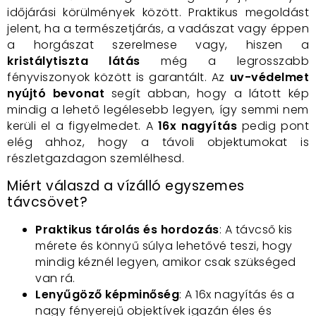
időjárási körülmények között. Praktikus megoldást
jelent, ha a természetjárás, a vadászat vagy éppen
a horgászat szerelmese vagy, hiszen a
kristálytiszta látás
még a legrosszabb
fényviszonyok között is garantált. Az
uv-védelmet
nyújtó bevonat
segít abban, hogy a látott kép
mindig a lehető legélesebb legyen, így semmi nem
kerüli el a figyelmedet. A
16x nagyítás
pedig pont
elég ahhoz, hogy a távoli objektumokat is
részletgazdagon szemlélhesd.
Miért válaszd a vízálló egyszemes
távcsövet?
Praktikus tárolás és hordozás
: A távcső kis
mérete és könnyű súlya lehetővé teszi, hogy
mindig kéznél legyen, amikor csak szükséged
van rá.
Lenyűgöző képminőség
: A 16x nagyítás és a
nagy fényerejű objektívek igazán éles és