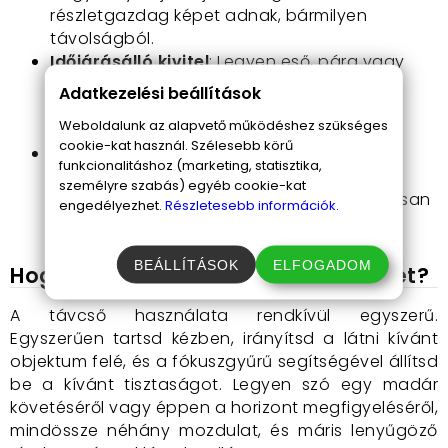
részletgazdag képet adnak, bármilyen
távolságból.
Időjárásálló kivitel
: Legyen eső, pára vagy
akár szitáló vízcseppek, a távcső vízálló
Adatkezelési beállítások
burkolatának hála semmi nem állhat az
Weboldalunk az alapvető működéshez szükséges
utadba.
cookie-kat használ. Szélesebb körű
Kényelmes és biztonságos fogás
: A
funkcionalitáshoz (marketing, statisztika,
gumírozott borítás garantálja, hogy a
személyre szabás) egyéb cookie-kat
legmostohább körülmények között is biztosan
engedélyezhet.
Részletesebb információk.
tartsd a távcsövet a kezedben.
BEÁLLÍTÁSOK
ELFOGADOM
Hogyan használd a vízálló távcsövet?
A távcső használata rendkívül egyszerű.
Egyszerűen tartsd kézben, irányítsd a látni kívánt
objektum felé, és a fókuszgyűrű segítségével állítsd
be a kívánt tisztaságot. Legyen szó egy madár
követéséről vagy éppen a horizont megfigyeléséről,
mindössze néhány mozdulat, és máris lenyűgöző