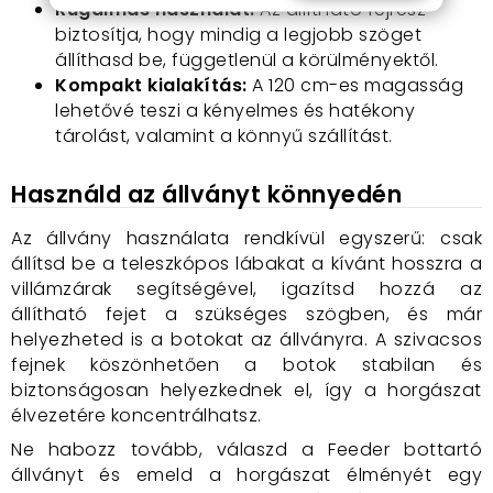
Rugalmas használat:
Az állítható fejrész
biztosítja, hogy mindig a legjobb szöget
állíthasd be, függetlenül a körülményektől.
Kompakt kialakítás:
A 120 cm-es magasság
lehetővé teszi a kényelmes és hatékony
tárolást, valamint a könnyű szállítást.
Használd az állványt könnyedén
Az állvány használata rendkívül egyszerű: csak
állítsd be a teleszkópos lábakat a kívánt hosszra a
villámzárak segítségével, igazítsd hozzá az
állítható fejet a szükséges szögben, és már
helyezheted is a botokat az állványra. A szivacsos
fejnek köszönhetően a botok stabilan és
biztonságosan helyezkednek el, így a horgászat
élvezetére koncentrálhatsz.
Ne habozz tovább, válaszd a Feeder bottartó
állványt és emeld a horgászat élményét egy