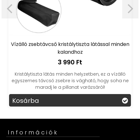
Vízálló zsebtávcső kristálytiszta látással minden
kalandhoz
3 990 Ft
Kristálytiszta látás minden helyzetben, ez a vízálló
egyszemes távcső zsebre is vágható, hogy soha ne
maradj le a pillanat varázsáról!
Kosárba
Információk