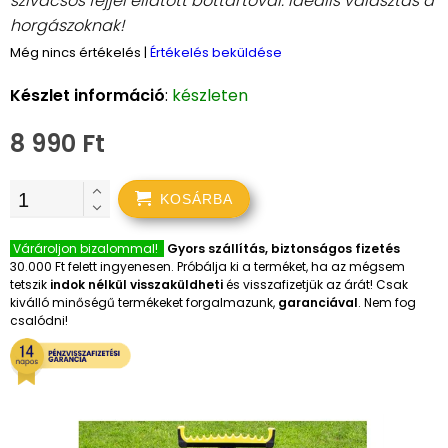
szivacsos fejjel ellátott bottartóval. Ideális választás a
horgászoknak!
Még nincs értékelés
|
Értékelés beküldése
Készlet információ
:
készleten
8 990 Ft
KOSÁRBA
Várároljon bizalommal!
Gyors szállítás, biztonságos fizetés
30.000 Ft felett ingyenesen. Próbálja ki a terméket, ha az mégsem
tetszik
indok nélkül visszaküldheti
és visszafizetjük az árát! Csak
kiválló minőségű termékeket forgalmazunk,
garanciával
. Nem fog
csalódni!