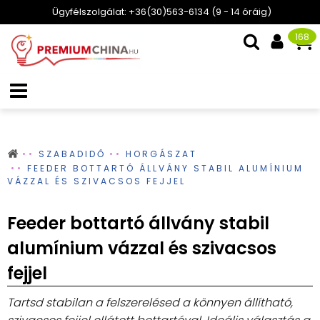
Ügyfélszolgálat: +36(30)563-6134 (9 - 14 óráig)
168
SZABADIDŐ
HORGÁSZAT
FEEDER BOTTARTÓ ÁLLVÁNY STABIL ALUMÍNIUM
VÁZZAL ÉS SZIVACSOS FEJJEL
Feeder bottartó állvány stabil
alumínium vázzal és szivacsos
fejjel
Tartsd stabilan a felszerelésed a könnyen állítható,