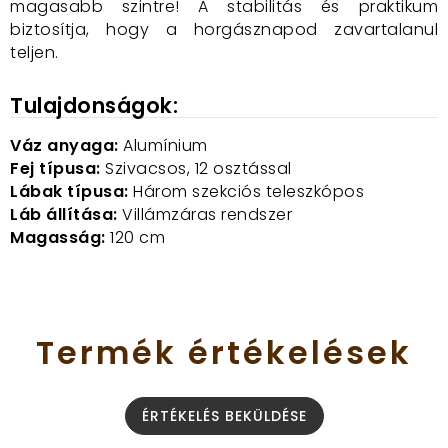
magasabb szintre! A stabilitás és praktikum
biztosítja, hogy a horgásznapod zavartalanul
teljen.
Tulajdonságok:
Váz anyaga:
Alumínium
Fej típusa:
Szivacsos, 12 osztással
Lábak típusa:
Három szekciós teleszkópos
Láb állítása:
Villámzáras rendszer
Magasság:
120 cm
Termék
értékelések
ÉRTÉKELÉS BEKÜLDÉSE