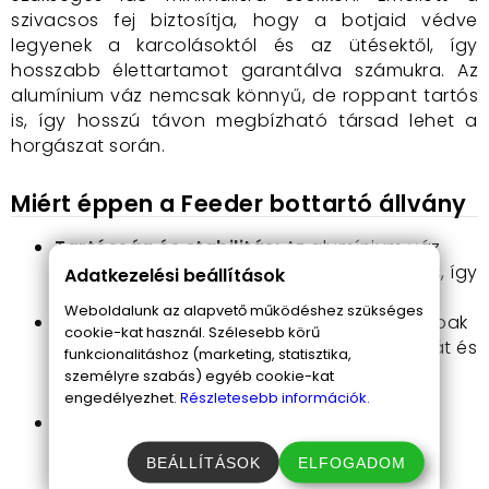
szivacsos fej biztosítja, hogy a botjaid védve
legyenek a karcolásoktól és az ütésektől, így
hosszabb élettartamot garantálva számukra. Az
alumínium váz nemcsak könnyű, de roppant tartós
is, így hosszú távon megbízható társad lehet a
horgászat során.
Miért éppen a Feeder bottartó állvány
Tartósság és stabilitás:
Az alumínium váz
nemcsak időjárásálló, de rendkívül tartós is, így
Adatkezelési beállítások
biztonságosan rögzíti a botokat.
Weboldalunk az alapvető működéshez szükséges
Könnyű hordozhatóság:
A teleszkópos lábak
cookie-kat használ. Szélesebb körű
lehetővé teszik az állvány könnyű szállítását és
funkcionalitáshoz (marketing, statisztika,
beállítását a legkülönbözőbb
személyre szabás) egyéb cookie-kat
horgászhelyszíneken.
engedélyezhet.
Részletesebb információk.
Szivacsos fej a biztonságért:
Megóvja a
botok érzékeny részeit a sérülésektől,
BEÁLLÍTÁSOK
ELFOGADOM
hozzájárulva az eszköz tartósságához.