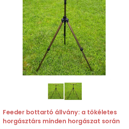
Feeder bottartó állvány: a tökéletes
horgásztárs minden horgászat során