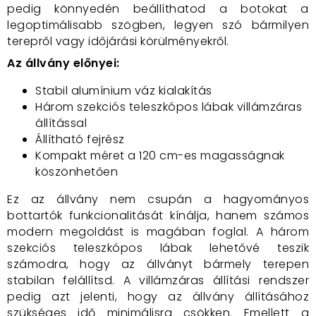
pedig könnyedén beállíthatod a botokat a
legoptimálisabb szögben, legyen szó bármilyen
terepről vagy időjárási körülményekről.
Az állvány előnyei:
Stabil alumínium váz kialakítás
Három szekciós teleszkópos lábak villámzáras
állítással
Állítható fejrész
Kompakt méret a 120 cm-es magasságnak
köszönhetően
Ez az állvány nem csupán a hagyományos
bottartók funkcionalitását kínálja, hanem számos
modern megoldást is magában foglal. A három
szekciós teleszkópos lábak lehetővé teszik
számodra, hogy az állványt bármely terepen
stabilan felállítsd. A villámzáras állítási rendszer
pedig azt jelenti, hogy az állvány állításához
szükséges idő minimálisra csökken. Emellett a