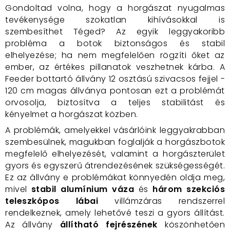
Gondoltad volna, hogy a horgászat nyugalmas
tevékenysége szokatlan kihívásokkal is
szembesíthet Téged? Az egyik leggyakoribb
probléma a botok biztonságos és stabil
elhelyezése; ha nem megfelelően rögzíti őket az
ember, az értékes pillanatok veszhetnek kárba. A
Feeder bottartó állvány 12 osztású szivacsos fejjel -
120 cm magas állványa pontosan ezt a problémát
orvosolja, biztosítva a teljes stabilitást és
kényelmet a horgászat közben.
A problémák, amelyekkel vásárlóink leggyakrabban
szembesülnek, magukban foglalják a horgászbotok
megfelelő elhelyezését, valamint a horgászterület
gyors és egyszerű átrendezésének szükségességét.
Ez az állvány e problémákat könnyedén oldja meg,
mivel
stabil alumínium váza
és
három szekciós
teleszkópos lábai
villámzáras rendszerrel
rendelkeznek, amely lehetővé teszi a gyors állítást.
Az állvány
állítható fejrészének
köszönhetően