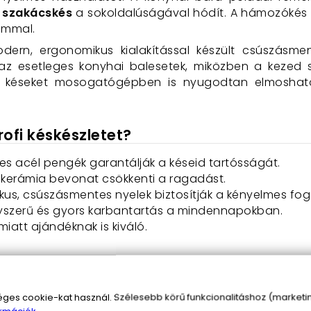
a
szakácskés
a sokoldalúságával hódít. A hámozókés é
ommal.
ern, ergonomikus kialakítással készült csúszásme
 az esetleges konyhai balesetek, miközben a kezed
: a késeket mosogatógépben is nyugodtan elmoshato
rofi késkészletet?
s acél pengék garantálják a késeid tartósságát.
erámia bevonat csökkenti a ragadást.
us, csúszásmentes nyelek biztosítják a kényelmes fog
szerű és gyors karbantartás a mindennapokban.
miatt ajándéknak is kiváló.
gy a ZL-864,6691 késkészlet különböző darabjai men
s cookie-kat használ. Szélesebb körű funkcionalitáshoz (marketing
zen vágható alapanyagokhoz, míg a szakácskés s