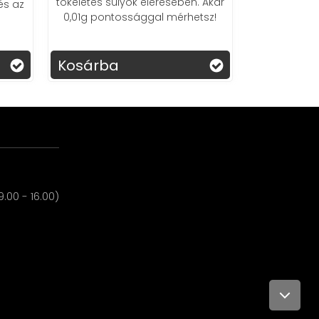
mindenhol elfér.
lérésében. Akár
gal mérhetsz!
Kosárba
.00 - 16.00)