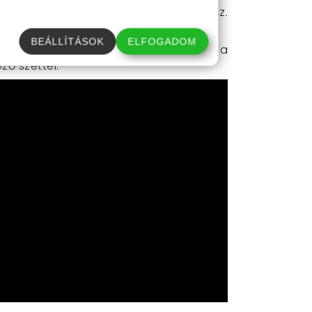
ldségek pucolása is gyerekjáték lesz.
.
BEÁLLÍTÁSOK
ELFOGADOM
ülönleges késkészletet! Légy részese a
ző szettel.