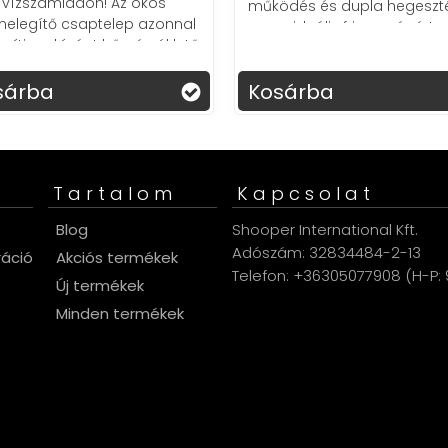
tökéletes súlyok e
működés és dupla hegesztés az
0,01g pontosság
ideális frissességért.
Kosárba
Kosárba
Tartalom
Kapcsolat
s
Blog
Shooper International Kft.
Adószám: 32834484-2-13
ráció
Akciós termékek
Telefon: +36305077908 (H-P: 9
Új termékek
Minden termékek