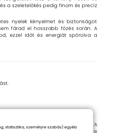
s a szeletelőkés pedig finom és precíz
ntes nyelek kényelmet és biztonságot
 sem fárad el hosszabb főzés során. A
d, ezzel időt és energiát spórolva a
ást.
nyire megkönnyítik a konyhai munkát. A
, statisztika, személyre szabás) egyéb
okoldalúságának köszönhetően szinte