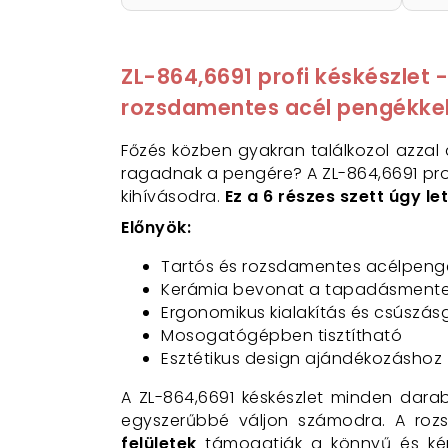
ZL-864,6691 profi késkészlet
rozsdamentes acél pengékke
Főzés közben gyakran találkozol azzal
ragadnak a pengére? A ZL-864,6691 pro
kihívásodra.
Ez a 6 részes szett úgy l
Előnyök:
Tartós és rozsdamentes acélpeng
Kerámia bevonat a tapadásmente
Ergonomikus kialakítás és csúszás
Mosogatógépben tisztítható
Esztétikus design ajándékozáshoz
A ZL-864,6691 késkészlet minden dar
egyszerűbbé váljon számodra. A roz
felületek
támogatják a könnyű és kén