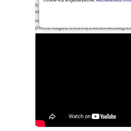
cookie-kat engedélyezhet.
Részletesebb info
bármilyen feladatra alkalmas. A kerá
Mindez a szett könnyen kezelhető és tis
Ha igazán professzionális élményt sze
precíz vágás, a könnyű kezelhetőség és 