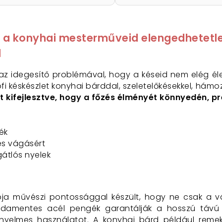
 - a konyhai mesterműveid elengedhetetle
l
 az idegesítő problémával, hogy a késeid nem elég é
fi késkészlet konyhai bárddal, szeletelőkésekkel, há
ett kifejlesztve, hogy a főzés élményét könnyedén, p
ék
s vágásért
gátlós nyelek
abja művészi pontossággal készült, hogy ne csak a
sdamentes acél pengék garantálják a hosszú távú
yelmes használatot. A konyhai bárd például remek