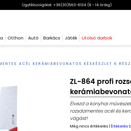
Ügyfélszolgálat: +36(30)563-6134 (9 - 14 óráig)
ha
Otthon
Autó
Barkács
Játék
Utolsó darbok
MENTES ACÉL KERÁMIABEVONATOS KÉSKÉSZLET 6 RÉS
ZL-864 profi roz
kerámiabevonatos
Élvezd a konyhai művészete
rozsdamentes acél és kerá
vágást!
Még nincs értékelés
|
Értékelés