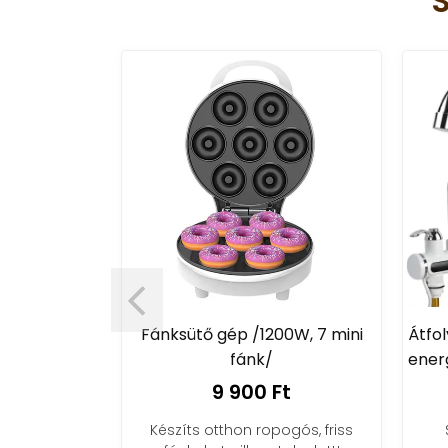
 gép /1200W, 7 mini
Átfolyós vízmelegítő csaptelep
fánk/
energiatakarékos LCD kijelzővel
9 900 Ft
11 790 Ft
otthon ropogós, friss
Spórolj egyedi módon a