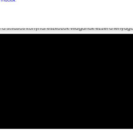
rmációk.
mia zöldséghámozó pedig gyors és hatékony, így a zö
ztítható, hogy te csak a kreatív főzésre koncentrálhass
retnél a konyhában, ne habozz, szerezd meg ezt a k
a stílusos konyhai eszközök világának ezzel a lenyűgö