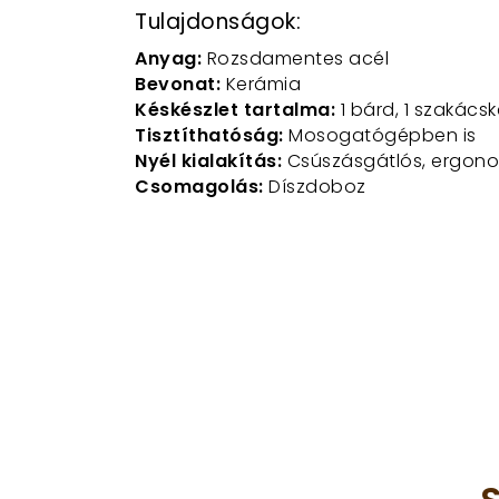
Tulajdonságok:
Anyag:
Rozsdamentes acél
Bevonat:
Kerámia
Késkészlet tartalma:
1 bárd, 1 szakács
Tisztíthatóság:
Mosogatógépben is
Nyél kialakítás:
Csúszásgátlós, ergono
Csomagolás:
Díszdoboz