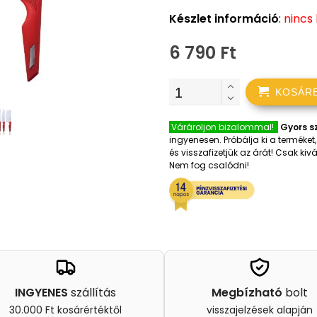
Készlet információ
:
nincs
6 790 Ft
KOSÁR
Várároljon bizalommal!
Gyors sz
ingyenesen. Próbálja ki a terméke
és visszafizetjük az árát! Csak k
Nem fog csalódni!
INGYENES
szállítás
Megbízható
bolt
30.000 Ft kosárértéktől
visszajelzések alapján