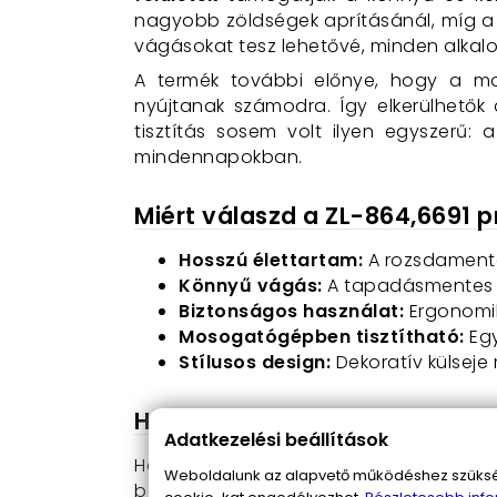
nagyobb zöldségek aprításánál, míg 
vágásokat tesz lehetővé, minden alkal
A termék további előnye, hogy a mod
nyújtanak számodra. Így elkerülhetők
tisztítás sosem volt ilyen egyszerű
mindennapokban.
Miért válaszd a ZL-864,6691 p
Hosszú élettartam:
A rozsdamente
Könnyű vágás:
A tapadásmentes k
Biztonságos használat:
Ergonomik
Mosogatógépben tisztítható:
Egy
Stílusos design:
Dekoratív külseje 
Használat közben
Adatkezelési beállítások
Használat során megtapasztalhatod, ho
Weboldalunk az alapvető működéshez szüksége
bárd erős pengéje tökéletes a nehe