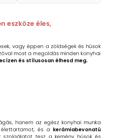
n eszköze éles,
lesek, vagy éppen a zöldségek és húsok
mozóval most a megoldás minden konyhai
recízen és stílusosan élhesd meg.
 vágás, hanem az egész konyhai munka
 élettartamot, és a
kerámiabevonatú
 szolgálatot tesz a kemény húsok és