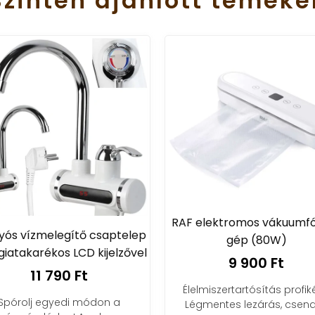
Szintén
ajánlott
teméke
RAF elektromos vákuumfóliázó
Precíziós ékszer
gép (80W)
0.01
9 900 Ft
2 890
Élelmiszertartósítás profiként!
Precíz ékszermér
Légmentes lezárás, csendes