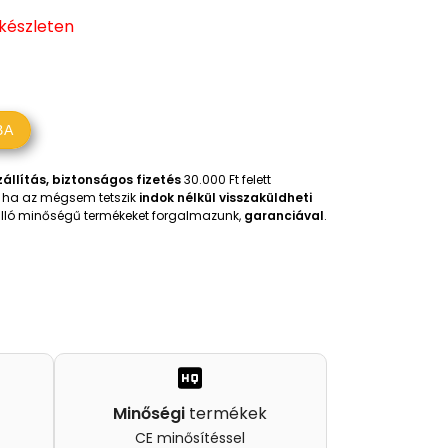
 készleten
BA
állítás, biztonságos fizetés
30.000 Ft felett
t, ha az mégsem tetszik
indok nélkül visszaküldheti
iválló minőségű termékeket forgalmazunk,
garanciával
.
Minőségi
termékek
CE minősítéssel