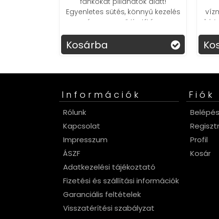
t pillanatok alatt!
vízszámládon! Az okos
 sütés, könnyű kezelés
vízmelegítő csaptelep azonnal
yszerű tisztítás.
biztosítja a kívánt hőmérsékletű
vizet.
a
Kosárba
Információk
Fiók
Rólunk
Belépé
Kapcsolat
Regiszt
Impresszum
Profil
ÁSZF
Kosár
Adatkezelési tájékoztató
Fizetési és szállítási információk
Garanciális feltételek
Visszatérítési szabályzat