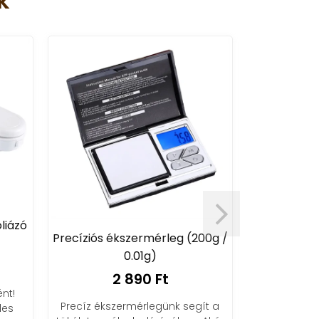
k
LED-es elektronikus hal- és
poggyászmérleg 40 kg-ig
akasztóval
mérleg (200g /
2 490 Ft
g)
Kényelmes és könnyű elektronikus
 Ft
mérleg LED kijelzővel, tökéletes társ
utazáshoz és horgászathoz, mivel
legünk segít a