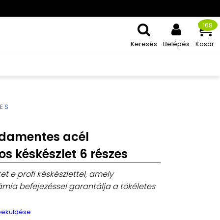
168
Keresés
Belépés
Kosár
ZES
sdamentes acél
 késkészlet 6 részes
t e profi késkészlettel, amely
mia befejezéssel garantálja a tökéletes
 beküldése