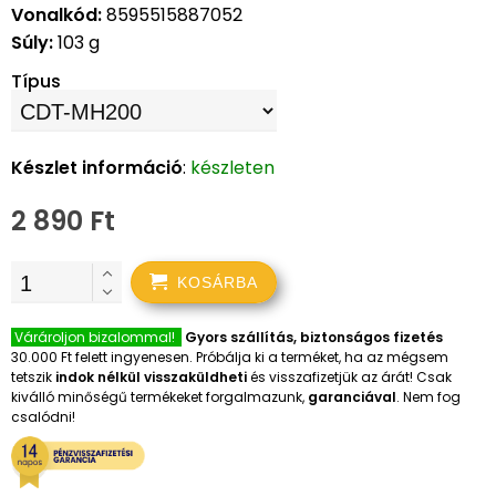
Vonalkód:
8595515887052
Súly:
103 g
Típus
Készlet információ
:
készleten
2 890 Ft
KOSÁRBA
Várároljon bizalommal!
Gyors szállítás, biztonságos fizetés
30.000 Ft felett ingyenesen. Próbálja ki a terméket, ha az mégsem
tetszik
indok nélkül visszaküldheti
és visszafizetjük az árát! Csak
kiválló minőségű termékeket forgalmazunk,
garanciával
. Nem fog
csalódni!