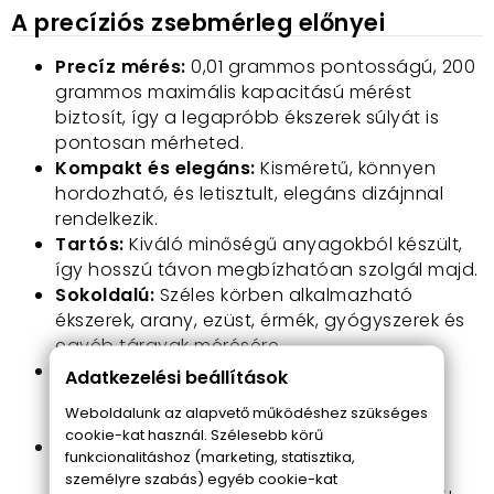
A precíziós zsebmérleg előnyei
Precíz mérés:
0,01 grammos pontosságú, 200
grammos maximális kapacitású mérést
biztosít, így a legapróbb ékszerek súlyát is
pontosan mérheted.
Kompakt és elegáns:
Kisméretű, könnyen
hordozható, és letisztult, elegáns dizájnnal
rendelkezik.
Tartós:
Kiváló minőségű anyagokból készült,
így hosszú távon megbízhatóan szolgál majd.
Sokoldalú:
Széles körben alkalmazható
ékszerek, arany, ezüst, érmék, gyógyszerek és
egyéb tárgyak mérésére.
Könnyen használható:
Egyszerűen
Adatkezelési beállítások
bekapcsolod, és már mérhetsz is. A kijelzőn
Weboldalunk az alapvető működéshez szükséges
olvasható a mért érték.
cookie-kat használ. Szélesebb körű
Védőburkolattal ellátott LCD kijelző:
A
funkcionalitáshoz (marketing, statisztika,
mérleg védőburkolattal van ellátva, így
személyre szabás) egyéb cookie-kat