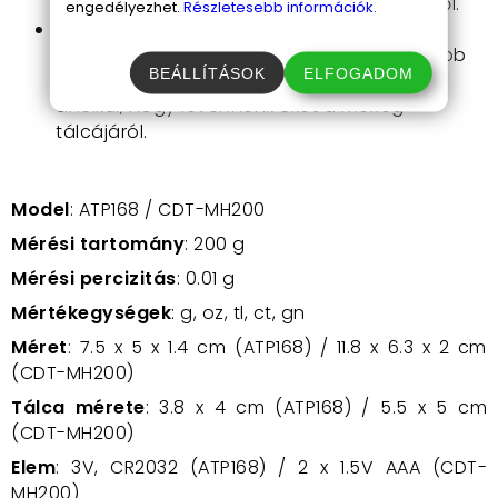
megvédve a karcolásoktól és a sérülésektől.
engedélyezhet.
Részletesebb információk.
TARE funkció:
egy praktikus funkció a
mérlegeken, amely lehetővé teszi, hogy több
BEÁLLÍTÁSOK
ELFOGADOM
összetevőt is lemérjünk egymást követően
anélkül, hogy levennénk őket a mérleg
tálcájáról.
Model
: ATP168 / CDT-MH200
Mérési tartomány
: 200 g
Mérési percizitás
: 0.01 g
Mértékegységek
: g, oz, tl, ct, gn
Méret
: 7.5 x 5 x 1.4 cm (ATP168) / 11.8 x 6.3 x 2 cm
(CDT-MH200)
Tálca mérete
: 3.8 x 4 cm (ATP168) / 5.5 x 5 cm
(CDT-MH200)
Elem
: 3V, CR2032
(ATP168) / 2 x 1.5V AAA (CDT-
MH200)