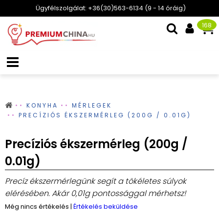
Ügyfélszolgálat: +36(30)563-6134 (9 - 14 óráig)
168
KONYHA
MÉRLEGEK
PRECÍZIÓS ÉKSZERMÉRLEG (200G / 0.01G)
Precíziós ékszermérleg (200g /
0.01g)
Precíz ékszermérlegünk segít a tökéletes súlyok
elérésében. Akár 0,01g pontossággal mérhetsz!
Még nincs értékelés
|
Értékelés beküldése