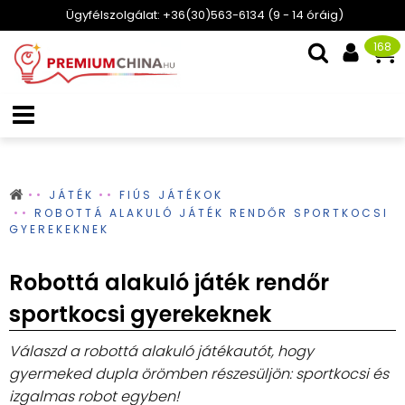
Ügyfélszolgálat: +36(30)563-6134 (9 - 14 óráig)
168
JÁTÉK
FIÚS JÁTÉKOK
ROBOTTÁ ALAKULÓ JÁTÉK RENDŐR SPORTKOCSI
GYEREKEKNEK
Robottá alakuló játék rendőr
sportkocsi gyerekeknek
Válaszd a robottá alakuló játékautót, hogy
gyermeked dupla örömben részesüljön: sportkocsi és
izgalmas robot egyben!