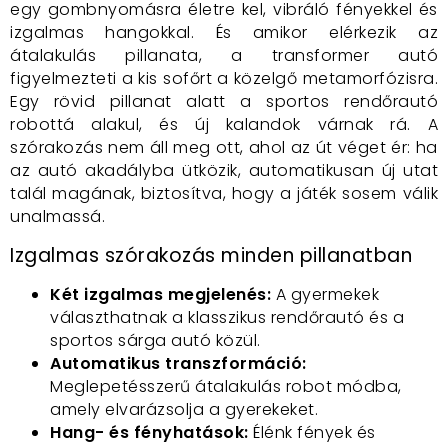
egy gombnyomásra életre kel, vibráló fényekkel és
izgalmas hangokkal. És amikor elérkezik az
átalakulás pillanata, a transformer autó
figyelmezteti a kis sofőrt a közelgő metamorfózisra.
Egy rövid pillanat alatt a sportos rendőrautó
robottá alakul, és új kalandok várnak rá. A
szórakozás nem áll meg ott, ahol az út véget ér: ha
az autó akadályba ütközik, automatikusan új utat
talál magának, biztosítva, hogy a játék sosem válik
unalmassá.
Izgalmas szórakozás minden pillanatban
Két izgalmas megjelenés:
A gyermekek
választhatnak a klasszikus rendőrautó és a
sportos sárga autó közül.
Automatikus transzformáció:
Meglepetésszerű átalakulás robot módba,
amely elvarázsolja a gyerekeket.
Hang- és fényhatások:
Élénk fények és