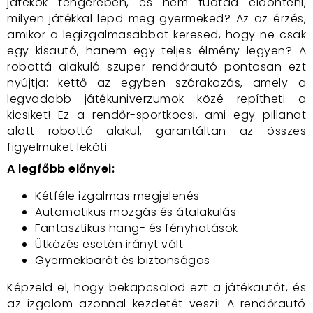
játékok tengerében, és nem tudtad eldönteni,
milyen játékkal lepd meg gyermeked? Az az érzés,
amikor a legizgalmasabbat keresed, hogy ne csak
egy kisautó, hanem egy teljes élmény legyen? A
robottá alakuló szuper rendőrautó pontosan ezt
nyújtja: kettő az egyben szórakozás, amely a
legvadabb játékuniverzumok közé repítheti a
kicsiket! Ez a rendőr-sportkocsi, ami egy pillanat
alatt robottá alakul, garantáltan az összes
figyelmüket leköti.
A legfőbb előnyei:
Kétféle izgalmas megjelenés
Automatikus mozgás és átalakulás
Fantasztikus hang- és fényhatások
Ütközés esetén irányt vált
Gyermekbarát és biztonságos
Képzeld el, hogy bekapcsolod ezt a játékautót, és
az izgalom azonnal kezdetét veszi! A rendőrautó