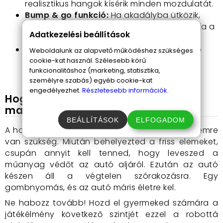
realisztikus hangok kísérik minden mozdulatát.
Bump & go funkció:
Ha akadályba ütközik,
automatikusan irányt változtat, így folytatja a
Adatkezelési beállítások
játékot.
Gyermekbiztonsági megoldások:
Az autó
Weboldalunk az alapvető működéshez szükséges
alapját műanyag védő burkolja, amelyet a
cookie-kat használ. Szélesebb körű
funkcionalitáshoz (marketing, statisztika,
használat előtt kell eltávolítani.
személyre szabás) egyéb cookie-kat
engedélyezhet.
Részletesebb információk.
Hogyan használd a játékot a
maximális élményért
BEÁLLÍTÁSOK
ELFOGADOM
A használathoz mindössze három darab AA elemre
van szükség. Miután behelyezted a friss elemeket,
csupán annyit kell tenned, hogy leveszed a
műanyag védőt az autó aljáról. Ezután az autó
készen áll a végtelen szórakozásra. Egy
gombnyomás, és az autó máris életre kel.
Ne habozz tovább! Hozd el gyermeked számára a
játékélmény következő szintjét ezzel a robottá