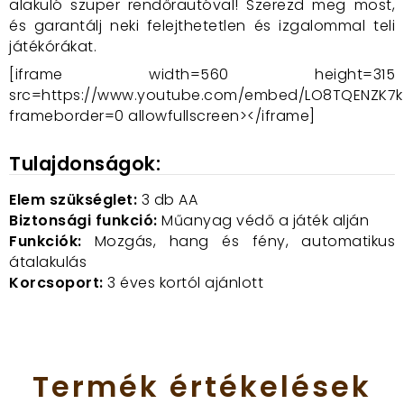
alakuló szuper rendőrautóval! Szerezd meg most,
és garantálj neki felejthetetlen és izgalommal teli
játékórákat.
[iframe width=560 height=315
src=https://www.youtube.com/embed/LO8TQENZK7k
frameborder=0 allowfullscreen></iframe]
Tulajdonságok:
Elem szükséglet:
3 db AA
Biztonsági funkció:
Műanyag védő a játék alján
Funkciók:
Mozgás, hang és fény, automatikus
átalakulás
Korcsoport:
3 éves kortól ajánlott
Termék
értékelések