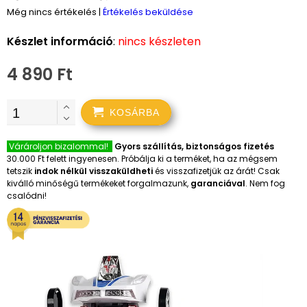
Még nincs értékelés
|
Értékelés beküldése
Készlet információ
:
nincs készleten
4 890 Ft
KOSÁRBA
Várároljon bizalommal!
Gyors szállítás, biztonságos fizetés
30.000 Ft felett ingyenesen. Próbálja ki a terméket, ha az mégsem
tetszik
indok nélkül visszaküldheti
és visszafizetjük az árát! Csak
kiválló minőségű termékeket forgalmazunk,
garanciával
. Nem fog
csalódni!