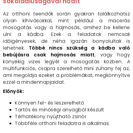
sokoldalúságával hódít
Az otthoni teendők során gyakran találkozhatsz
olyan kihívásokkal, mint például a macerás
mosogatás vagy a hajmosás, amihez be kellene
ülni a kádba. Ezek a feladatok nemcsak
időigényesek, de néha igazán bonyolultak is
lehetnek.
Többé nincs szükség a kádba való
bebújásra csak hajmosás miatt
, vagy hogy
könyékig vizes legyél a mosogatás közben. A
multifunkciós, csapra szerelhető mini zuhany fej az,
ami megoldja ezeket a problémákat, megkönnyítve
ezzel a mindennapjaidat.
Előnyök:
Könnyen fel- és leszerelhető
Tartós és minőségi anyagból készült
Térhatékony nyújtható zsinór
Többféle otthoni feladatra is alkalmas