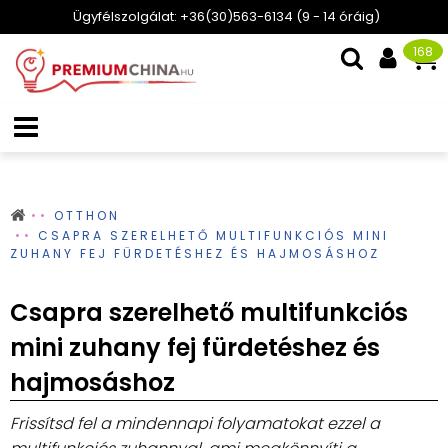
Ügyfélszolgálat: +36(30)563-6134 (9 - 14 óráig)
168
OTTHON
CSAPRA SZERELHETŐ MULTIFUNKCIÓS MINI
ZUHANY FEJ FÜRDETÉSHEZ ÉS HAJMOSÁSHOZ
Csapra szerelhető multifunkciós
mini zuhany fej fürdetéshez és
hajmosáshoz
Frissítsd fel a mindennapi folyamatokat ezzel a