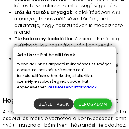
képes felszerelni szakember segítsége nélkül.
Erős és tartós anyagok:
Kialakításában ABS
műanyag felhasználásával történt, ami
garantálja, hogy hosszú távon is megbízható
marad.
Térhatékony kialakítás:
A zsinór 1,5 méterig
nyújtható, így használat után könnyedén
visszahúzható, hogy ne foglaljon sok helyet.
Adatkezelési beállítások
Sokoldalúság:
Alkalmas a konyhai és
Weboldalunk az alapvető működéshez szükséges
fürdőszobai tevékenységek kényelmesebbé
cookie-kat használ. Szélesebb körű
tételéhez, legyen szó hajmosásról, újszülött
funkcionalitáshoz (marketing, statisztika,
vagy kisállat fürdetéséről, vagy akár
személyre szabás) egyéb cookie-kat
mosogatásról.
engedélyezhet.
Részletesebb információk.
Hogyan használd a mini zuhany fejet
BEÁLLÍTÁSOK
ELFOGADOM
A használata rendkívül egyszerű, csak szereld fel a
csapra, és máris élvezheted a könnyedséget, amit
nyújt. Használd bármilyen háztartási feladathoz,