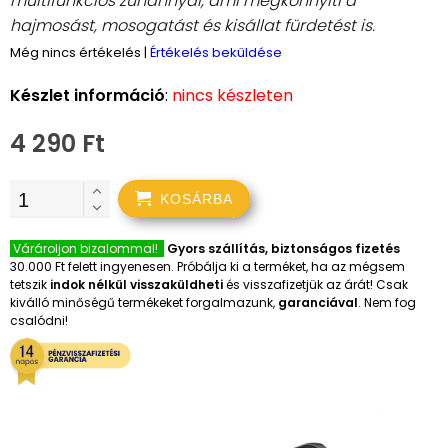
multifunkciós zuhannyal, ami megkönnyíti a
hajmosást, mosogatást és kisállat fürdetést is.
Még nincs értékelés
|
Értékelés beküldése
Készlet információ
:
nincs készleten
4 290 Ft
KOSÁRBA
Várároljon bizalommal!
Gyors szállítás, biztonságos fizetés
30.000 Ft felett ingyenesen. Próbálja ki a terméket, ha az mégsem
tetszik
indok nélkül visszaküldheti
és visszafizetjük az árát! Csak
kiválló minőségű termékeket forgalmazunk,
garanciával
. Nem fog
csalódni!