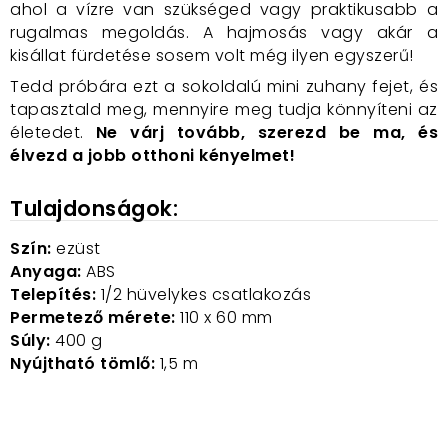
ahol a vízre van szükséged vagy praktikusabb a
rugalmas megoldás. A hajmosás vagy akár a
kisállat fürdetése sosem volt még ilyen egyszerű!
Tedd próbára ezt a sokoldalú mini zuhany fejet, és
tapasztald meg, mennyire meg tudja könnyíteni az
életedet.
Ne várj tovább, szerezd be ma, és
élvezd a jobb otthoni kényelmet!
Tulajdonságok:
Szín:
ezüst
Anyaga:
ABS
Telepítés:
1/2 hüvelykes csatlakozás
Permetező mérete:
110 x 60 mm
Súly:
400 g
Nyújtható tömlő:
1,5 m