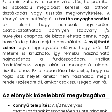
Ez a mini zuhany fej remek választás, ha praktikus
és sokoldalú megoldást keresel az otthoni
tisztálkodás vagy tisztítás megkönnyítésére. A
könnyű szerelhetőség és a
tartós anyaghasználat
azt jelenti, hogy nemcsak egyszerűen
csatlakoztathatod bármilyen szabvány 1/2
hüvelykes csaphoz, de biztos lehetsz benne, hogy
hosszú ideig bírja majd a használatot. A
nyújtható
zsinór
egyik legnagyobb előnye, hogy akár 1,5
méterre is kihúzható, így remekül használható
hajmosáshoz a fürdőszobában, kisállat
fürdetéséhez, vagy akár a mosogató alapos
tisztításához. Ez a kapacitása biztosítja, hogy ne
foglal sok helyet, amikor nem használod, mégis
rendelkezésedre áll, amikor csak szükséged van rá.
Az előnyök közelebbről megvizsgálva
Könnyű telepítés:
A 1/2 hüvelykes
csatlakozásnak köszönhetően szinte mindenki