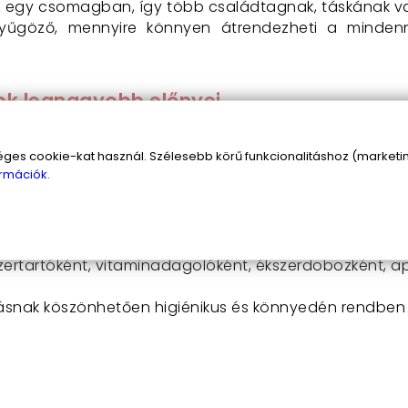
z egy csomagban, így több családtagnak, táskának vagy
enyűgöző, mennyire könnyen átrendezheti a minde
ok legnagyobb előnyei
g elfér a táskádban, zsebedben, autódban, így sosem 
s cookie-kat használ. Szélesebb körű funkcionalitáshoz (marketing
én rendszerezheted gyógyszereidet, vitaminjaidat, é
rmációk.
 útközben: sminkeléshez, frizuraigazításhoz vagy tabl
eális többféle felhasználásra vagy családi megosztásr
ettartamot garantál, nem törik, nem kopik el könnyen.
rendi megjelenést ad, így nemcsak hasznos, de divatos
ertartóként, vitaminadagolóként, ékszerdobozként, apr
ásnak köszönhetően higiénikus és könnyedén rendben 