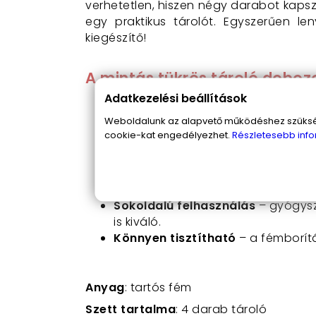
verhetetlen, hiszen négy darabot kaps
egy praktikus tárolót. Egyszerűen l
kiegészítő!
A mintás tükrös tároló doboz
Adatkezelési beállítások
Kompakt méret (6×2 cm)
– mindi
Weboldalunk az alapvető működéshez szüksége
Három praktikus rekesz
– könnyed
cookie-kat engedélyezhet.
Részletesebb info
Beépített tükör
– igazán praktikus
Négy darab egy csomagban
– id
Tartós fém kialakítás
– hosszú él
Stílusos, színes minták
– vidám, t
Sokoldalú felhasználás
– gyógysz
is kiváló.
Könnyen tisztítható
– a fémborít
Anyag
: tartós fém
Szett tartalma
: 4 darab tároló