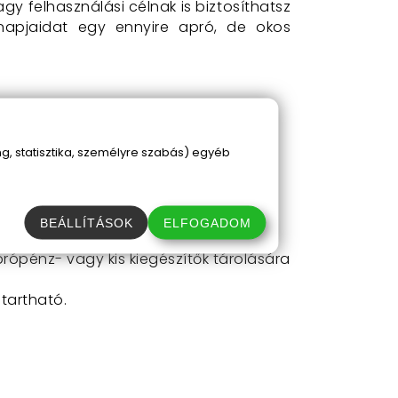
 felhasználási célnak is biztosíthatsz
nnapjaidat egy ennyire apró, de okos
kell nélkülöznöd.
, statisztika, személyre szabás) egyéb
kszereidet vagy más apróságaidat.
etta bevételéhez.
a.
BEÁLLÍTÁSOK
ELFOGADOM
 is.
ópénz- vagy kis kiegészítők tárolására
tartható.