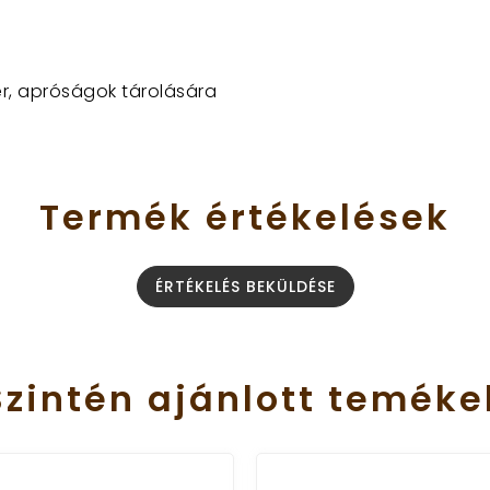
zer, apróságok tárolására
Termék
értékelések
ÉRTÉKELÉS BEKÜLDÉSE
Szintén
ajánlott
teméke