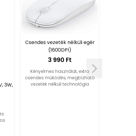
Csendes vezeték nélküli egér
(1600DPI)
3 990 Ft
Kényelmes használat, extra
csendes működés, megbízható
Mirrorscre
vezeték nélküli technológia
V, 3W,
HDMI adapt
é
6
és
Élvezd 
ros
technológ
vetítsd ki 
nagyképe