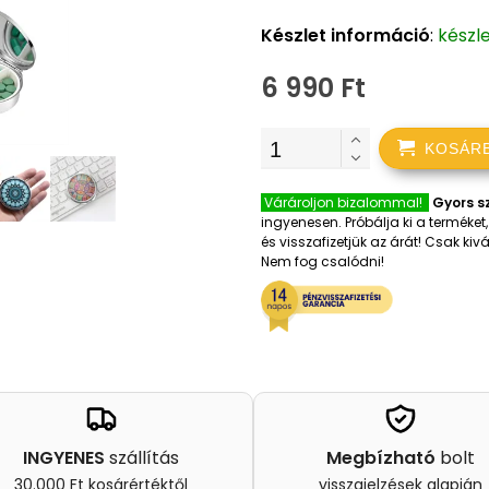
Készlet információ
:
készl
6 990 Ft
KOSÁR
Várároljon bizalommal!
Gyors sz
ingyenesen. Próbálja ki a terméke
és visszafizetjük az árát! Csak k
Nem fog csalódni!
INGYENES
szállítás
Megbízható
bolt
30.000 Ft kosárértéktől
visszajelzések alapján