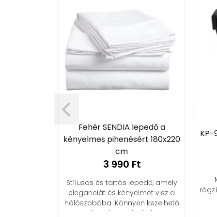
Fehér SENDIA lepedő a
gítő párna
KP-9
kényelmes pihenésért 180x220
cm
3 990 Ft
t
tról működő
Stílusos és tartós lepedő, amely
rögzí
landó 50 °C
eleganciát és kényelmet visz a
tel.
hálószobába. Könnyen kezelhető
és puha tapintású!