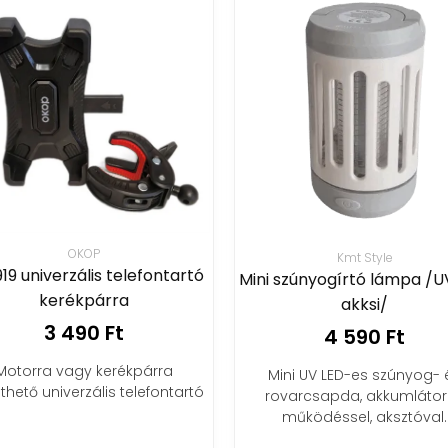
OKOP
Kmt Style
19 univerzális telefontartó
Mini szúnyogírtó lámpa /U
kerékpárra
akksi/
3 490 Ft
4 590 Ft
Motorra vagy kerékpárra
Mini UV LED-es szúnyog- 
thető univerzális telefontartó
rovarcsapda, akkumláto
működéssel, aksztóval.