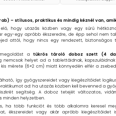
rab) – stílusos, praktikus és mindig kéznél van, am
t elő, hogy utazás közben vagy egy sűrű hétközna
ár egy-egy apróbb ékszeredre, de épp sehol nem tal
fejed attól, hogy nincs egy rendezett, biztonságos
t megoldást a
tükrös tároló doboz szett (4 da
nemcsak helyet ad a tablettáidnak, kapszuláidnak 
A kis mérete (6×2 cm) miatt könnyedén elfér a zseb
álható, így gyógyszereidet vagy kiegészítőidet logiku
praktikumot ad: ha utazás közben kell bevenned a gyóg
szkrét segítség. A doboz tetejét változatos, vidá
is minden helyzetben.
ás, ha több funkciót és több alkalomra keresel m
at, ékszereidet vagy akár apróbb kiegészítőidet i