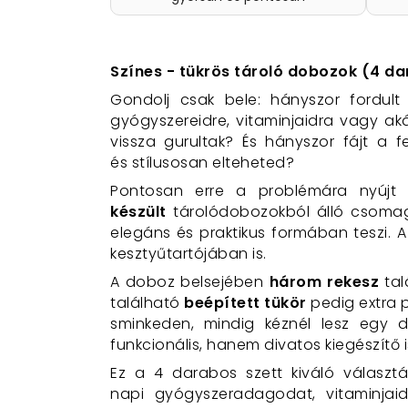
Színes - tükrös tároló dobozok (4 da
Gondolj csak bele: hányszor fordul
gyógyszereidre, vitaminjaidra vagy ak
vissza gurultak? És hányszor fájt a 
és stílusosan elteheted?
Pontosan erre a problémára nyúj
készült
tárolódobozokból álló csomag 
elegáns és praktikus formában teszi. 
kesztyűtartójában is.
A doboz belsejében
három rekesz
tal
található
beépített tükör
pedig extra 
sminkeden, mindig kéznél lesz egy di
funkcionális, hanem divatos kiegészítő 
Ez a 4 darabos szett kiváló választ
napi gyógyszeradagodat, vitaminjaid