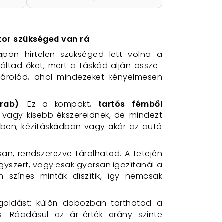
ikor szükséged van rá
pon hirtelen szükséged lett volna a
áltad őket, mert a táskád alján össze-
 tárolód, ahol mindezeket kényelmesen
rab)
. Ez a kompakt,
tartós fémből
vagy kisebb ékszereidnek, de mindezt
edben, kézitáskádban vagy akár az autó
san, rendszerezve tárolhatod. A tetején
yszert, vagy csak gyorsan igazítanál a
m színes minták díszítik, így nemcsak
egoldást: külön dobozban tarthatod a
s. Ráadásul az ár-érték arány szinte