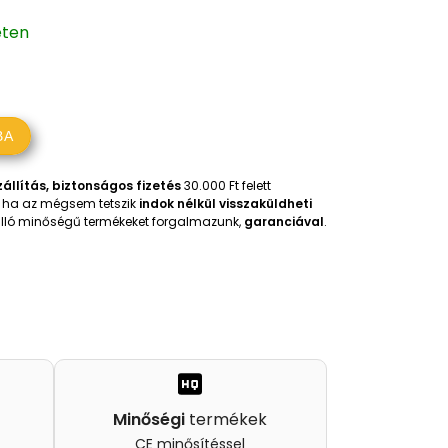
eten
BA
állítás, biztonságos fizetés
30.000 Ft felett
t, ha az mégsem tetszik
indok nélkül visszaküldheti
iválló minőségű termékeket forgalmazunk,
garanciával
.
Minőségi
termékek
CE minősítéssel