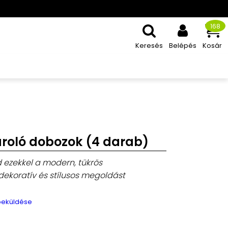
168
Keresés
Belépés
Kosár
tároló dobozok (4 darab)
d ezekkel a modern, tükrös
dekoratív és stílusos megoldást
 beküldése