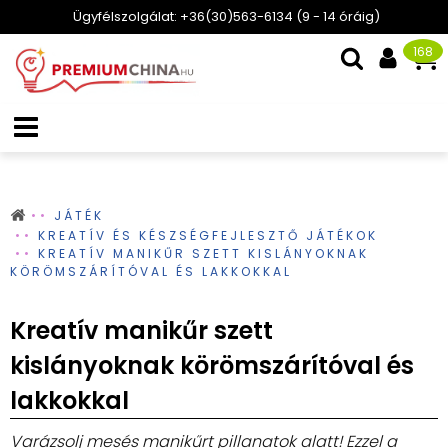
Ügyfélszolgálat: +36(30)563-6134 (9 - 14 óráig)
168
JÁTÉK
KREATÍV ÉS KÉSZSÉGFEJLESZTŐ JÁTÉKOK
KREATÍV MANIKŰR SZETT KISLÁNYOKNAK
KÖRÖMSZÁRÍTÓVAL ÉS LAKKOKKAL
Kreatív manikűr szett
kislányoknak körömszárítóval és
lakkokkal
Varázsolj mesés manikűrt pillanatok alatt! Ezzel a