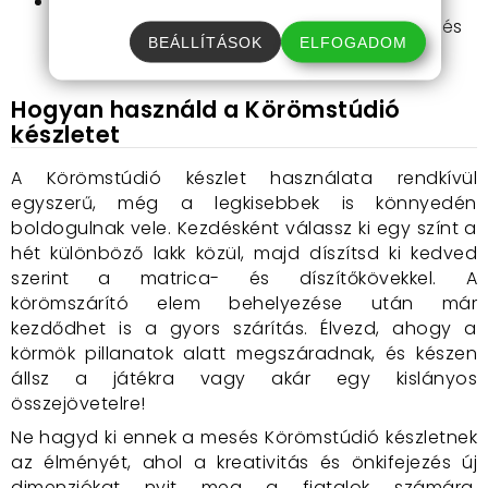
Könnyű kezelhetőség:
A készlet tartalmaz
minden szükséges eszközt, így egyszerűen és
BEÁLLÍTÁSOK
ELFOGADOM
gyorsan használható.
Hogyan használd a Körömstúdió
készletet
A Körömstúdió készlet használata rendkívül
egyszerű, még a legkisebbek is könnyedén
boldogulnak vele. Kezdésként válassz ki egy színt a
hét különböző lakk közül, majd díszítsd ki kedved
szerint a matrica- és díszítőkövekkel. A
körömszárító elem behelyezése után már
kezdődhet is a gyors szárítás. Élvezd, ahogy a
körmök pillanatok alatt megszáradnak, és készen
állsz a játékra vagy akár egy kislányos
összejövetelre!
Ne hagyd ki ennek a mesés Körömstúdió készletnek
az élményét, ahol a kreativitás és önkifejezés új
dimenziókat nyit meg a fiatalok számára.