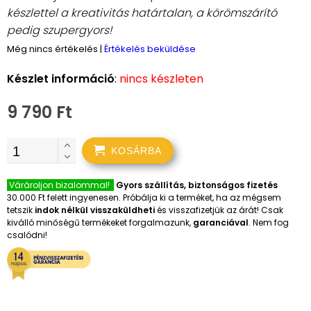
készlettel a kreativitás határtalan, a körömszárító
pedig szupergyors!
Még nincs értékelés
|
Értékelés beküldése
Készlet információ
:
nincs készleten
9 790 Ft
KOSÁRBA
Várároljon bizalommal!
Gyors szállítás, biztonságos fizetés
30.000 Ft felett ingyenesen. Próbálja ki a terméket, ha az mégsem
tetszik
indok nélkül visszaküldheti
és visszafizetjük az árát! Csak
kiválló minőségű termékeket forgalmazunk,
garanciával
. Nem fog
csalódni!