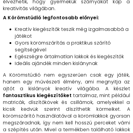
élvezhetik, hogy gyermekük szárnyakat kap a
kreativitás világában.
A Körömstúdió legfontosabb előnyei:
Kreatív kiegészítők teszik még izgalmasabbá a
játékot
Gyors körömszárítás a praktikus szárító
segítségével
Egészségre ártalmatlan lakkok és kiegészítők
Ideális ajándék minden kislánynak
A Körömstúdió nem egyszerűen csak egy játék,
hanem egy művészeti élmény, ami megnyitja az
ajtót a kislányok kreatív világába. A készlet
fantasztikus kiegészítőket
tartalmaz, mint például
matricák, díszítőkövek és csillámok, amelyekkel a
kicsik kedvük szerint díszíthetik körmeiket. A
körömszárító használatával a körömlakkok gyorsan
megszáradnak, így nem kell hosszú perceket várni
a szépítés után. Mivel a termékben található lakkok