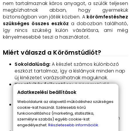
nem tartalmaznak káros anyagot, a szülők teljesen
megbízhatnak abban, hogy gyermekük
biztonságban van játék közben. A
körömfestéshez
szükséges összes eszköz
a dobozban található,
így nincs szükség külön vásárlásra, ami még
kényelmesebbé teszi a használatot.
Miért válaszd a Körömstúdiót?
Sokoldalúság:
A készlet számos különböző
eszközt tartalmaz, így a kislányok minden nap
új kinézetet varázsolhatnak maguknak.
Kreativitás fejlesztése:
A Körömstúdió
lehetőséget ad a kislányoknak, hogy
Adatkezelési beállítások
szabadon próbálgassák kreatív ötleteiket.
Weboldalunk az alapvető működéshez szükséges
Biztonságos használat:
A lakkok és
cookie-kat használ. Szélesebb körű
kiegészítők teljesen biztonságosak a
funkcionalitáshoz (marketing, statisztika,
gyermekek számára, így a szülők is könnyen
személyre szabás) egyéb cookie-kat
megnyugodhatnak.
engedélyezhet.
Részletesebb információk.