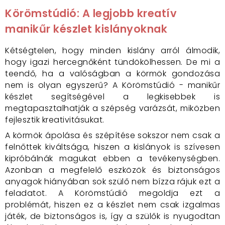
Körömstúdió: A legjobb kreatív
manikűr készlet kislányoknak
Kétségtelen, hogy minden kislány arról álmodik,
hogy igazi hercegnőként tündökölhessen. De mi a
teendő, ha a valóságban a körmök gondozása
nem is olyan egyszerű? A Körömstúdió - manikűr
készlet segítségével a legkisebbek is
megtapasztalhatják a szépség varázsát, miközben
fejlesztik kreativitásukat.
A körmök ápolása és szépítése sokszor nem csak a
felnőttek kiváltsága, hiszen a kislányok is szívesen
kipróbálnák magukat ebben a tevékenységben.
Azonban a megfelelő eszközök és biztonságos
anyagok hiányában sok szülő nem bízza rájuk ezt a
feladatot. A Körömstúdió megoldja ezt a
problémát, hiszen ez a készlet nem csak izgalmas
játék, de biztonságos is, így a szülők is nyugodtan