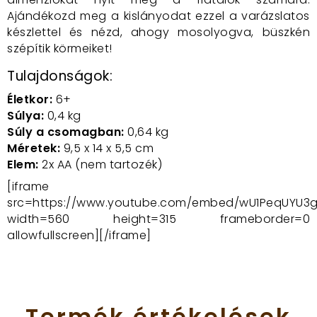
Ajándékozd meg a kislányodat ezzel a varázslatos
készlettel és nézd, ahogy mosolyogva, büszkén
szépítik körmeiket!
Tulajdonságok:
Életkor:
6+
Súlya:
0,4 kg
Súly a csomagban:
0,64 kg
Méretek:
9,5 x 14 x 5,5 cm
Elem:
2x AA (nem tartozék)
[iframe
src=https://www.youtube.com/embed/wU1PeqUYU3
width=560 height=315 frameborder=0
allowfullscreen][/iframe]
Termék
értékelések