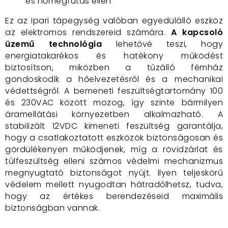
és hőmegfutás ellen
Ez az ipari tápegység valóban egyedülálló eszköz
az elektromos rendszereid számára.
A kapcsoló
üzemű technológia
lehetővé teszi, hogy
energiatakarékos és hatékony működést
biztosítson, miközben a tűzálló fémház
gondoskodik a hőelvezetésről és a mechanikai
védettségről. A bemeneti feszültségtartomány 100
és 230VAC között mozog, így szinte bármilyen
áramellátási környezetben alkalmazható. A
stabilizált 12VDC kimeneti feszültség garantálja,
hogy a csatlakoztatott eszközök biztonságosan és
gördülékenyen működjenek, míg a rövidzárlat és
túlfeszültség elleni számos védelmi mechanizmus
megnyugtató biztonságot nyújt. Ilyen teljeskörű
védelem mellett nyugodtan hátradőlhetsz, tudva,
hogy az értékes berendezéseid maximális
biztonságban vannak.