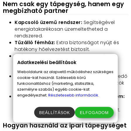
Nem csak egy tápegység, hanem egy
megbízható partner
Kapcsoló üzemű rendszer:
Segítségével
energiatakarékosan üzemeltetheted a
rendszered.
Tűzálló fémház:
Extra biztonságot nyújt és
hatékony hőelvezetést biztosít.
Széles bemeneti feszültségtartomány:
Adatkezelési beállítások
Alkalmazható különböző elektromos
környezetekben.
Weboldalunk az alapvető működéshez szükséges
Stabil 12VDC kimeneti feszültség:
Kiemelkedő
cookie-kat használ. Szélesebb körű
stabilitást biztosít a csatlakoztatott eszközök
funkcionalitáshoz (marketing, statisztika,
számára.
személyre szabás) egyéb cookie-kat
engedélyezhet.
Részletesebb információk.
Rövidzárlat és túlfeszültség elleni védelem:
Magas szintű biztonságot ad,
megakadályozva az eszközök károsodását.
BEÁLLÍTÁSOK
ELFOGADOM
Hogyan használd az ipari tápegységet