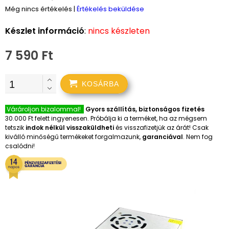
Még nincs értékelés
|
Értékelés beküldése
Készlet információ
:
nincs készleten
7 590 Ft
KOSÁRBA
Várároljon bizalommal!
Gyors szállítás, biztonságos fizetés
30.000 Ft felett ingyenesen. Próbálja ki a terméket, ha az mégsem
tetszik
indok nélkül visszaküldheti
és visszafizetjük az árát! Csak
kiválló minőségű termékeket forgalmazunk,
garanciával
. Nem fog
csalódni!