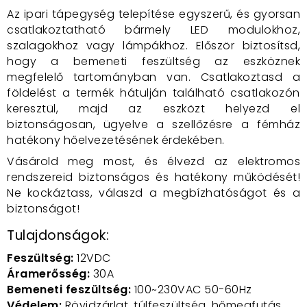
Az ipari tápegység telepítése egyszerű, és gyorsan
csatlakoztatható bármely LED modulokhoz,
szalagokhoz vagy lámpákhoz. Először biztosítsd,
hogy a bemeneti feszültség az eszköznek
megfelelő tartományban van. Csatlakoztasd a
földelést a termék hátulján található csatlakozón
keresztül, majd az eszközt helyezd el
biztonságosan, ügyelve a szellőzésre a fémház
hatékony hőelvezetésének érdekében.
Vásárold meg most, és élvezd az elektromos
rendszereid biztonságos és hatékony működését!
Ne kockáztass, válaszd a megbízhatóságot és a
biztonságot!
Tulajdonságok:
Feszültség:
12VDC
Áramerősség:
30A
Bemeneti feszültség:
100~230VAC 50-60Hz
Védelem:
Rövidzárlat, túlfeszültség, hőmegfutás