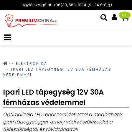
Ügyfélszolgálat: +36(30)563-6134 (9 - 14 óráig)
168
ELEKTRONIKA
IPARI LED TÁPEGYSÉG 12V 30A FÉMHÁZAS
VÉDELEMMEL
Ipari LED tápegység 12V 30A
fémházas védelemmel
Optimalizáld LED rendszereidet ezzel a megbízható
ipari tápegységgel, amely védi készülékeidet a
túlfeszültségtől és rövidzárlattól!