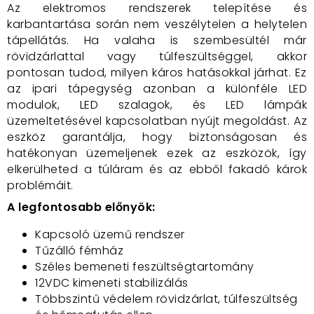
Az elektromos rendszerek telepítése és
karbantartása során nem veszélytelen a helytelen
tápellátás. Ha valaha is szembesültél már
rövidzárlattal vagy túlfeszültséggel, akkor
pontosan tudod, milyen káros hatásokkal járhat. Ez
az ipari tápegység azonban a különféle LED
modulok, LED szalagok, és LED lámpák
üzemeltetésével kapcsolatban nyújt megoldást. Az
eszköz garantálja, hogy biztonságosan és
hatékonyan üzemeljenek ezek az eszközök, így
elkerülheted a túláram és az ebből fakadó károk
problémáit.
A legfontosabb előnyök:
Kapcsoló üzemű rendszer
Tűzálló fémház
Széles bemeneti feszültségtartomány
12VDC kimeneti stabilizálás
Többszintű védelem rövidzárlat, túlfeszültség