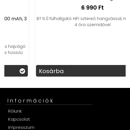
6 990 Ft
BT 5.0 fülhallgató HiFi sztereó hangzással, mikrofonnal,
4 óra üzemidővel
Kosárba
Információk
Rólunk
Kapcsolat
Impresszum