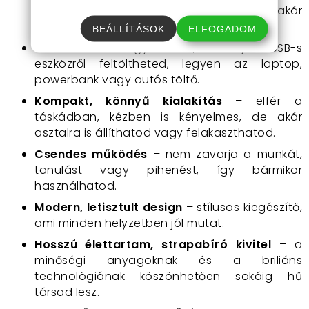
üzemidő, hogy egész nap veled lehessen, akár
utazás, munka vagy pihenés közben.
BEÁLLÍTÁSOK
ELFOGADOM
USB töltés
– egyszerűen, bármilyen USB-s
eszközről feltöltheted, legyen az laptop,
powerbank vagy autós töltő.
Kompakt, könnyű kialakítás
– elfér a
táskádban, kézben is kényelmes, de akár
asztalra is állíthatod vagy felakaszthatod.
Csendes működés
– nem zavarja a munkát,
tanulást vagy pihenést, így bármikor
használhatod.
Modern, letisztult design
– stílusos kiegészítő,
ami minden helyzetben jól mutat.
Hosszú élettartam, strapabíró kivitel
– a
minőségi anyagoknak és a briliáns
technológiának köszönhetően sokáig hű
társad lesz.