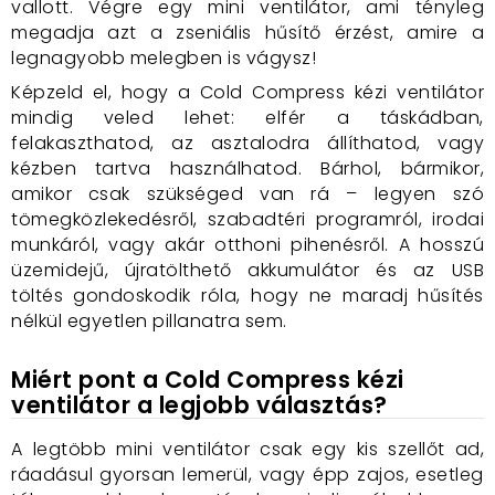
vallott. Végre egy mini ventilátor, ami tényleg
megadja azt a zseniális hűsítő érzést, amire a
legnagyobb melegben is vágysz!
Képzeld el, hogy a Cold Compress kézi ventilátor
mindig veled lehet: elfér a táskádban,
felakaszthatod, az asztalodra állíthatod, vagy
kézben tartva használhatod. Bárhol, bármikor,
amikor csak szükséged van rá – legyen szó
tömegközlekedésről, szabadtéri programról, irodai
munkáról, vagy akár otthoni pihenésről. A hosszú
üzemidejű, újratölthető akkumulátor és az USB
töltés gondoskodik róla, hogy ne maradj hűsítés
nélkül egyetlen pillanatra sem.
Miért pont a Cold Compress kézi
ventilátor a legjobb választás?
A legtöbb mini ventilátor csak egy kis szellőt ad,
ráadásul gyorsan lemerül, vagy épp zajos, esetleg