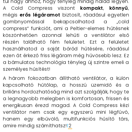
túl nagy ahhoz, hogy tényleg mindig nálad legyen.
A Cold Compress viszont
kompakt
,
könnyű
,
mégis
erős légáramot
biztosít, ráadásul egyetlen
gombnyomással bekapcsolhatod a „cold
compress” funkciót, ami a Peltier-elemes hűtésnek
köszönhetően azonnal lehűti a ventilátor első
részén található fém felületet. Ezt a felületet
használhatod a saját bőrőd hűtésére, ráadásul
ezen át érkező friss légáram még hűvösebb lesz. Ez
a bámulatos technológia tényleg új szintre emeli a
személyes hűsítést!
A három fokozatban állítható ventilátor, a külön
kapcsolható hűtőlap, a hosszú üzemidő és a
briliáns hordozhatóság mind azt szolgálják, hogy te
a legnagyobb melegben is komfortosan, frissen és
energikusan érezd magad. A Cold Compress kézi
ventilátor nem csak egy egyszerű mini légfúvó,
hanem egy elbűvölő, multifunkciós hűsítő társ,
amire mindig számíthatsz!
1
2