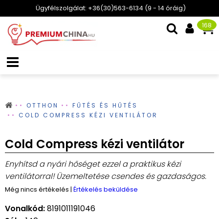
Ügyfélszolgálat: +36(30)563-6134 (9 - 14 óráig)
168
OTTHON
FŰTÉS ÉS HŰTÉS
COLD COMPRESS KÉZI VENTILÁTOR
Cold Compress kézi ventilátor
Enyhítsd a nyári hőséget ezzel a praktikus kézi
ventilátorral! Üzemeltetése csendes és gazdaságos.
Még nincs értékelés
|
Értékelés beküldése
Vonalkód:
8191011191046