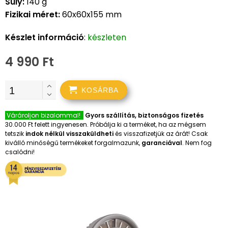
Súly:
140 g
Fizikai méret:
60x60x155 mm
Készlet információ
:
készleten
4 990 Ft
KOSÁRBA
Várároljon bizalommal!
Gyors szállítás, biztonságos fizetés
30.000 Ft felett ingyenesen. Próbálja ki a terméket, ha az mégsem
tetszik
indok nélkül visszaküldheti
és visszafizetjük az árát! Csak
kiválló minőségű termékeket forgalmazunk,
garanciával
. Nem fog
csalódni!