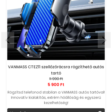
VANMASS CTEZ11 szellőzőrácsra rögzíthető autós
tartó
11 990 Ft
5 900 Ft
Rögzítsd telefonod stabilan a VANMASS autós tartóval!
Innovatív kialakítás, extrém hőállóság és egyszerű
kezelhetőség!