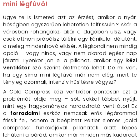
mini légfúvó!
Ugye te is ismered azt az érzést, amikor a nyári
hőségben egyszerűen lehetetlen felfrissülni? Akár a
városban rohangálsz, akár a dugóban ülsz, vagy
csak otthon próbálsz túlélni egy kánikulai délutánt,
a meleg mindenhová elkísér. A légkondi nem mindig
opció – vagy nincs, vagy nem akarod egész nap
járatni. Ilyenkor jön el a pillanat, amikor egy
kézi
ventilátor
szó szerint életmentő lehet. De mi van,
ha egy sima mini légfúvó már nem elég, mert te
tényleg azonnali, intenzív hűsítésre vágysz?
A Cold Compress kézi ventilátor pontosan ezt a
problémát oldja meg – sőt, sokkal többet nyújt,
mint egy hagyományos hordozható ventilátor! Ez
a
forradalmi
eszköz nemcsak erős légárammal
frissít fel, hanem a beépített Peltier-elemes „cold
compress” funkciójával pillanatok alatt képes
lehűteni a bőröd, amikor már minden más kudarcot