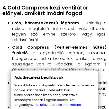
A Cold Compress kézi ventilátor
előnyei, amikért imádni fogod
Erős, háromfokozatú légáram
– mindig a
neked megfelelő intenzitást választhatod,
legyen szó enyhe szellőről vagy igazi
felfrissülésről.
Cold Compress (Peltier-elemes hűtés)
funkció
– egyedülálló módon, azonnali
hidegérzetet ad a bőrödnek, amikor tényleg
szükséged van rá. Ráadásul a légáram is
áthalad a fém hűtőbordákon és ezáltal
tovább hűti a levegőt.
Adatkezelési beállítások
Külön kapcsolható ventilátor és cold
Weboldalunk az alapvető működéshez szükséges
compress funkció
– rugalmasan
cookie-kat használ. Szélesebb körű
használhatod csak a ventilátort vagy
funkcionalitáshoz (marketing, statisztika,
mindkettőt egyszerre.
személyre szabás) egyéb cookie-kat
engedélyezhet.
Részletesebb információk.
Beépített 1500mAh akkumulátor
– hosszú