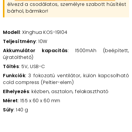
élvezd a csodálatos, személyre szabott hűsítést
bárhol, bármikor!
Modell
: Xinghua KOS-19104
Teljesítmény
: 10W
Akkumulátor kapacitás
: 1500mAh (beépített,
újratölthető)
Töltés
: 5V, USB-C
Funkciók
: 3 fokozatú ventilátor, külön kapcsolható
cold compress (Peltier-elem)
Elhelyezés
: kézben, asztalon, felakasztható
Méret
: 155 x 60 x 60 mm
Súly
: 140 g