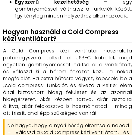
Egyszerű kezelhetőség
– egy
gombnyomással válthatsz a funkciók között,
így tényleg minden helyzethez alkalmazkodik.
Hogyan használd a Cold Compress
kézi ventilátort?
A Cold Compress kézi ventilátor használata
pofonegyszerű: töltsd fel USB-C kábellel, majd
egyetlen gombnyomással indítsd el a ventilátort,
és válaszd ki a három fokozat közül a neked
megfelelőt. Ha extra hűtésre vágysz, kapcsold be a
„cold compress” funkciót, és élvezd a Peltier-elem
által biztosított hideg felületet és az azonnali
hidegérzetet. Akár kézben tartva, akár asztalra
állítva, akár felakasztva is használhatod – mindig
ott frissít, ahol épp szükséged van rá!
Ne hagyd, hogy a nyári hőség elrontsa a napod
–
válaszd a Cold Compress kézi ventilátort
, és