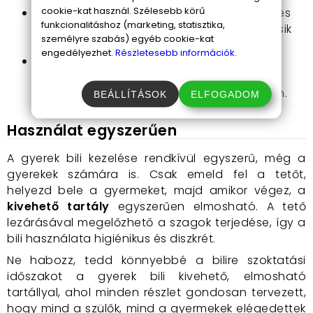
cookie-kat használ. Szélesebb körű
Szórakoztató és vonzó kialakítás
: A színes
funkcionalitáshoz (marketing, statisztika,
minták és a játékos megjelenés miatt a kicsik
személyre szabás) egyéb cookie-kat
szívesen használják.
engedélyezhet.
Részletesebb információk.
Praktikusság
: Kompakt méretének
köszönhetően könnyen mozgatható és
tárolható is, így bárhol használható otthon.
BEÁLLÍTÁSOK
ELFOGADOM
Használat egyszerűen
A gyerek bili kezelése rendkívül egyszerű, még a
gyerekek számára is. Csak emeld fel a tetőt,
helyezd bele a gyermeket, majd amikor végez, a
kivehető tartály
egyszerűen elmosható. A tető
lezárásával megelőzhető a szagok terjedése, így a
bili használata higiénikus és diszkrét.
Ne habozz, tedd könnyebbé a bilire szoktatási
időszakot a gyerek bili kivehető, elmosható
tartállyal, ahol minden részlet gondosan tervezett,
hogy mind a szülők, mind a gyermekek elégedettek