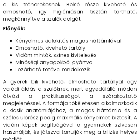
a kis trónörökösnek. Belső része kivehető és
elmosható, így higiéniásan tisztán tartható,
megkönnyítve a szülők dolgát.
Előnyök:
Kényelmes kialakítás magas háttámlával
Elmosható, kivehető tartály
Vidám minták, színes kivitelezés
Minőségi anyagokból gyártva
Lezárható tetővel rendelkezik
A gyerek bili kivehető, elmosható tartállyal egy
valódi áldás a szülőknek, mert egyedülálló módon
ötvözi a praktikusságot a szórakoztató
megjelenéssel. A formája tökéletesen alkalmazkodik
a kicsik anatómiájához, a magas háttámla és a
széles ülőrész pedig maximális kényelmet biztosít. A
vidám képek segítségével a gyermekek szívesen
használják, és játszva tanulják meg a bilizés helyes
módját.