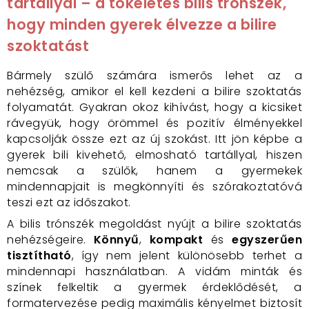
tartállyal – a tökéletes bilis trónszék,
hogy minden gyerek élvezze a bilire
szoktatást
Bármely szülő számára ismerős lehet az a
nehézség, amikor el kell kezdeni a bilire szoktatás
folyamatát. Gyakran okoz kihívást, hogy a kicsiket
rávegyük, hogy örömmel és pozitív élményekkel
kapcsolják össze ezt az új szokást. Itt jön képbe a
gyerek bili kivehető, elmosható tartállyal, hiszen
nemcsak a szülők, hanem a gyermekek
mindennapjait is megkönnyíti és szórakoztatóvá
teszi ezt az időszakot.
A bilis trónszék megoldást nyújt a bilire szoktatás
nehézségeire.
Könnyű
,
kompakt
és
egyszerűen
tisztítható
, így nem jelent különösebb terhet a
mindennapi használatban. A vidám minták és
színek felkeltik a gyermek érdeklődését, a
formatervezése pedig maximális kényelmet biztosít