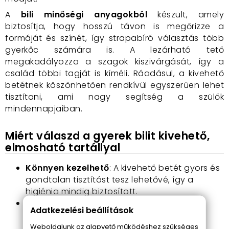
A
bili minőségi anyagokból
készült, amely
biztosítja, hogy hosszú távon is megőrizze a
formáját és színét, így strapabíró választás több
gyerkőc számára is. A lezárható tető
megakadályozza a szagok kiszivárgását, így a
család többi tagját is kíméli. Ráadásul, a kivehető
betétnek köszönhetően rendkívül egyszerűen lehet
tisztítani, ami nagy segítség a szülők
mindennapjaiban.
Miért válaszd a gyerek bilit kivehető,
elmosható tartállyal
Könnyen kezelhető
: A kivehető betét gyors és
gondtalan tisztítást tesz lehetővé, így a
higiénia mindig biztosított.
Kényelem gyerekeknek
: Az ergonomikus
Adatkezelési beállítások
kialakítás miatt a gyermeked kényelmesen
ülhet, és örömmel használja a bilit.
Weboldalunk az alapvető működéshez szükséges