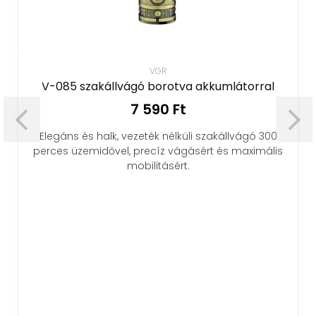
VGR
V-085 szakállvágó borotva akkumlátorral
7 590 Ft
Elegáns és halk, vezeték nélküli szakállvágó 300
perces üzemidővel, precíz vágásért és maximális
mobilitásért.