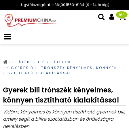
Ügyfélszolgálat: +36(30)563-6134 (9 - 14 óráig)
168
JÁTÉK
FIÚS JÁTÉKOK
GYEREK BILI TRÓNSZÉK KÉNYELMES, KÖNNYEN
TISZTÍTHATÓ KIALAKÍTÁSSAL
Gyerek bili trónszék kényelmes,
könnyen tisztítható kialakítással
Vidám, kényelmes és könnyen tisztítható gyermek bili,
amely segít a bilire szoktatásban és önállóságra
nevelésben.