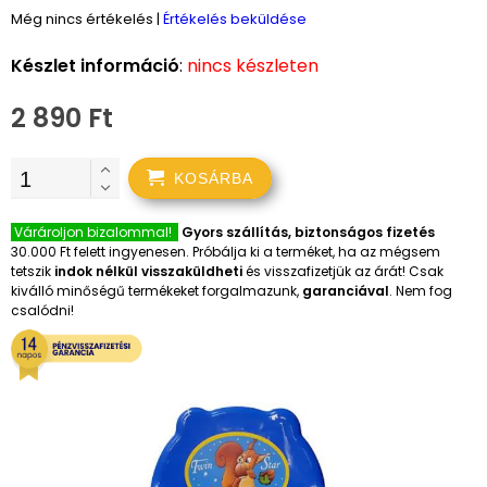
Még nincs értékelés
|
Értékelés beküldése
Készlet információ
:
nincs készleten
2 890 Ft
KOSÁRBA
Várároljon bizalommal!
Gyors szállítás, biztonságos fizetés
30.000 Ft felett ingyenesen. Próbálja ki a terméket, ha az mégsem
tetszik
indok nélkül visszaküldheti
és visszafizetjük az árát! Csak
kiválló minőségű termékeket forgalmazunk,
garanciával
. Nem fog
csalódni!