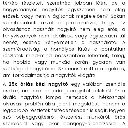
térkép részleteit szeretnéd jobban látni, de a
hagyományos nagyítók egyszerűen nem elég
erősek, vagy nem világítanak megfelelően? Sokan
szembesülnek azzal a problémával, hogy az
olvasáshoz használt nagyító nem elég erős, a
fényviszonyok nem ideálisak, vagy egyszerűen túl
nehéz, esetleg kényelmetlen a használata. A
szemfáradtság, a homályos látás, a pontatlan
részletek mind-mind bosszantóak lehetnek, főleg,
ha hobbid vagy munkád során gyakran van
szükséged nagyításra. Szerencsére itt a megoldás,
ami forradalmasítja a nagyítók világát!
A
25x óriás kézi nagyító
egy valóban zseniális
eszköz, ami minden eddigi nagyítót felülmúl. Ez a
kiváló nagyítós lámpa nemcsak a hétköznapi
olvasási problémákra jelent megoldást, hanem a
legapróbb részletek felfedezésében is segít, legyen
szó bélyeggyűjtésről, ékszerész munkáról, órás
szerelésről vagy akár bankjegy-ellenőrzésről. A