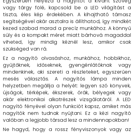
Egyszerűen helyezd a nagyítót a kívánt szöveg
vagy tárgy fölé, kapcsold be a LED világítást a
tiszta, éles kép érdekében. A kihajtható támasz
segítségével akár asztalra is állíthatod, így mindkét
kezed szabad marad a precíz munkához. A könnyű
súly és a kompakt méret miatt bárhová magaddal
viheted, így mindig kéznél lesz, amikor csak
szükséged van rá.
Ez a nagyító olvasáshoz, munkához, hobbikhoz,
gyűjtőknek, időseknek, gyengénlátóknak vagy
mindenkinek, aki szereti a részleteket, egyszerűen
mesés választás. A nagyítós lámpa minden
helyzetben megállja a helyét: legyen szó könyvek,
újságok, térképek, ékszerek, órák, bélyegek vagy
akár elektronikai alkatrészek vizsgálatáról. A LED
nagyító fényével olyan funkciót kapsz, amiket más
nagyítók nem tudnak nyújtani. Ez a kézi nagyító
valóban a legjobb társad lesz a mindennapokban!
Ne hagyd, hogy a rossz fényviszonyok vagy az