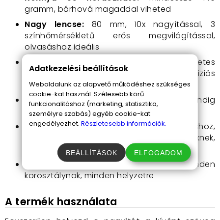
gramm, bárhová magaddal viheted
Nagy lencse:
80 mm, 10x nagyítással, 3
színhőmérsékletű erős megvilágítással,
olvasáshoz ideális
Kis lencse
: 20 mm, 25x nagyítás, természetes
Adatkezelési beállítások
fehér világítással – ékszerekhez és preciziós
feladathoz ideális
Weboldalunk az alapvető működéshez szükséges
cookie-kat használ. Szélesebb körű
Tápellátás:
3 db AAA elem vagy USB – mindig
funkcionalitáshoz (marketing, statisztika,
működik, amikor szükséged van rá
személyre szabás) egyéb cookie-kat
engedélyezhet.
Részletesebb információk.
Sokoldalú felhasználás:
olvasáshoz,
munkához, hobbihoz, gyűjtőknek, időseknek,
gyengénlátóknak
BEÁLLÍTÁSOK
ELFOGADOM
Modern, letisztult design:
minden
korosztálynak, minden helyzetre
A termék használata