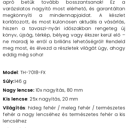
apró betűk tovább bosszantsanak! Ez a
varázslatos nagyító most elérhető, és garantáltan
megkönnyíti a mindennapjaidat. A készlet
korlátozott, és most különösen aktuális a vásárlás,
hiszen a tavaszi-nyári időszakban rengeteg új
könyv, újság, térkép, bélyeg vagy ékszer kerül elő –
ne maradj le erről a briliáns lehetőségről! Rendeld
meg most, és élvezd a részletek világát úgy, ahogy
eddig még soha!
Model
: TH-7018-FX
Súly:
146 g
Nagy lencse:
10x nagyítás,
80 mm
Kis lencse
: 25x nagyítás, 20 mm
Világítás
: hideg fehér / meleg fehér / természetes
fehér a nagy lencséhez és természetes fehér a kis
lencséhez