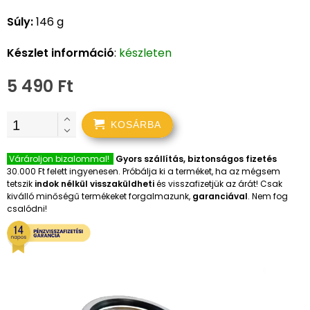
Súly:
146 g
Készlet információ
:
készleten
5 490 Ft
KOSÁRBA
Várároljon bizalommal!
Gyors szállítás, biztonságos fizetés
30.000 Ft felett ingyenesen. Próbálja ki a terméket, ha az mégsem
tetszik
indok nélkül visszaküldheti
és visszafizetjük az árát! Csak
kiválló minőségű termékeket forgalmazunk,
garanciával
. Nem fog
csalódni!