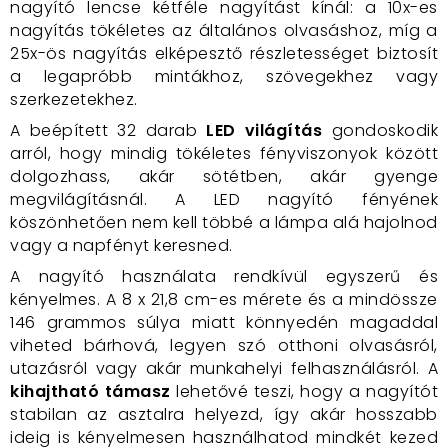
nagyító lencse kétféle nagyítást kínál: a 10x-es
nagyítás tökéletes az általános olvasáshoz, míg a
25x-ös nagyítás elképesztő részletességet biztosít
a legapróbb mintákhoz, szövegekhez vagy
szerkezetekhez.
A beépített 32 darab
LED világítás
gondoskodik
arról, hogy mindig tökéletes fényviszonyok között
dolgozhass, akár sötétben, akár gyenge
megvilágításnál. A LED nagyító fényének
köszönhetően nem kell többé a lámpa alá hajolnod
vagy a napfényt keresned.
A nagyító használata rendkívül egyszerű és
kényelmes. A 8 x 21,8 cm-es mérete és a mindössze
146 grammos súlya miatt könnyedén magaddal
viheted bárhová, legyen szó otthoni olvasásról,
utazásról vagy akár munkahelyi felhasználásról. A
kihajtható támasz
lehetővé teszi, hogy a nagyítót
stabilan az asztalra helyezd, így akár hosszabb
ideig is kényelmesen használhatod mindkét kezed