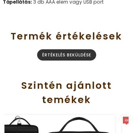
Tápellátás:
3 db AAA elem vagy USB port
Termék
értékelések
ÉRTÉKELÉS BEKÜLDÉSE
Szintén
ajánlott
temékek
extra erős