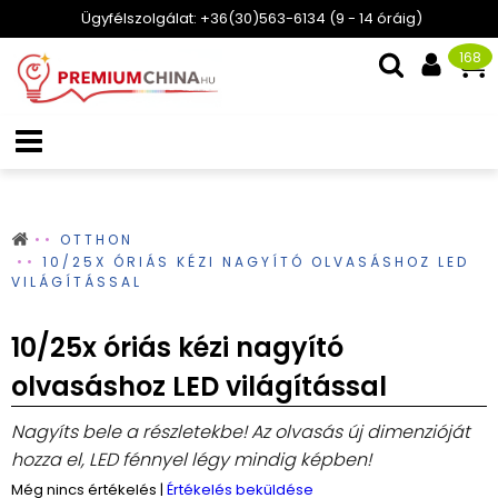
Ügyfélszolgálat: +36(30)563-6134 (9 - 14 óráig)
168
OTTHON
10/25X ÓRIÁS KÉZI NAGYÍTÓ OLVASÁSHOZ LED
VILÁGÍTÁSSAL
10/25x óriás kézi nagyító
olvasáshoz LED világítással
Nagyíts bele a részletekbe! Az olvasás új dimenzióját
hozza el, LED fénnyel légy mindig képben!
Még nincs értékelés
|
Értékelés beküldése