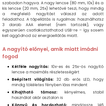
szabadon hagyva. A nagy lencse (80 mm, 10x) és a
kis lencse (20 mm, 25x) lehetővé teszi, hogy mindig
a megfelelő nagyítást válaszd az adott
feladathoz. A tápellátás is rugalmas: használhatsz
3 darab AAA elemet (nem tartozék), vagy
egyszerűen csatlakoztathatod USB-re – így sosem
kell aggódnod az energiaellátás miatt.
A nagyító előnyei, amik miatt imádni
fogod
Kétféle nagyítás:
10x-es és 25x-ös nagyító
lencse a maximális részletességért
Beépített világítás:
32
db erős LED, hogy
mindig tökéletes fényben láss mindent
Kihajtható támasz:
kényelmes, stabil
használat akár asztalon is
Könnyű és hordozható:
mindössze 146