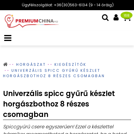
Ügyfélszolgálat: +36(30)563-6134 (9 - 14 óráig)
168
HORGÁSZAT
KIEGÉSZÍTŐK
UNIVERZÁLIS SPICC GYŰRŰ KÉSZLET
HORGÁSZBOTHOZ 8 RÉSZES CSOMAGBAN
Univerzális spicc gyűrű készlet
horgászbothoz 8 részes
csomagban
Spiccgyűrű csere egyszerűen! Ezzel a készlettel