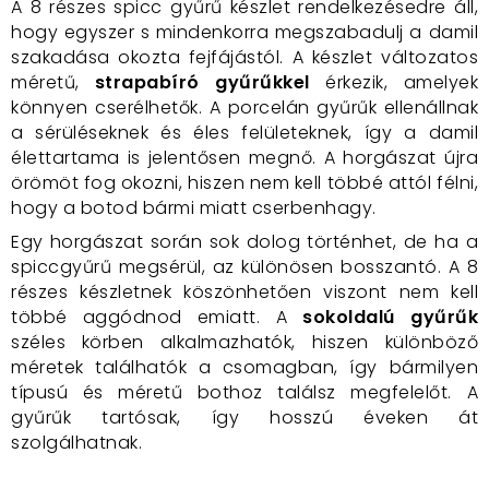
A 8 részes spicc gyűrű készlet rendelkezésedre áll,
hogy egyszer s mindenkorra megszabadulj a damil
szakadása okozta fejfájástól. A készlet változatos
méretű,
strapabíró gyűrűkkel
érkezik, amelyek
könnyen cserélhetők. A porcelán gyűrűk ellenállnak
a sérüléseknek és éles felületeknek, így a damil
élettartama is jelentősen megnő. A horgászat újra
örömöt fog okozni, hiszen nem kell többé attól félni,
hogy a botod bármi miatt cserbenhagy.
Egy horgászat során sok dolog történhet, de ha a
spiccgyűrű megsérül, az különösen bosszantó. A 8
részes készletnek köszönhetően viszont nem kell
többé aggódnod emiatt. A
sokoldalú gyűrűk
széles körben alkalmazhatók, hiszen különböző
méretek találhatók a csomagban, így bármilyen
típusú és méretű bothoz találsz megfelelőt. A
gyűrűk tartósak, így hosszú éveken át
szolgálhatnak.