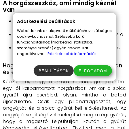
A horgászeszköz, ami mindig kéznél
van
Univerzális design:
Adatkezelési beállítások
Különféle botokra
alkalmas, így mindig akad megfelelő méret.
Weboldalunk az alapvető működéshez szükséges
Egyszerű csere:
Csak pár eszköz szükséges a
cookie-kat használ. Szélesebb körű
gyűrűk cseréjéhez.
funkcionalitáshoz (marketing, statisztika,
Tartós kivitel:
Ellenáll a külső behatásoknak,
személyre szabás) egyéb cookie-kat
engedélyezhet.
Részletesebb információk.
így hosszabb ideig használható.
Hogyan cseréld le a spicc gyűrűt gyorsan
és egyszerűen
BEÁLLÍTÁSOK
ELFOGADOM
Képzeld el, hogy mekkora különbséget jelenthet
egy jól karbantartott horgászbot. Amikor a spicc
gyűrűt újra cseréled, olyan, mintha a botod
újjászületne. Csak egy pillanatragasztót, egy
öngyújtót és a spicc gyűrűt kell előkészítened. Az
öngyújtó segítségével melegítsd meg a régi gyűrűt,
hogy a ragasztó felpuhuljon. Ezután a gyűrűt
könnyedén eltávolíthatod. Tisztítsd meg a bot