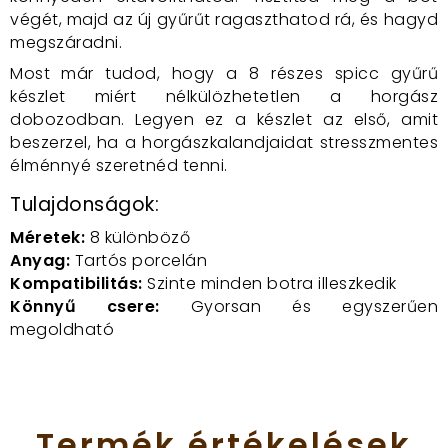
végét, majd az új gyűrűt ragaszthatod rá, és hagyd
megszáradni.
Most már tudod, hogy a 8 részes spicc gyűrű
készlet miért nélkülözhetetlen a horgász
dobozodban. Legyen ez a készlet az első, amit
beszerzel, ha a horgászkalandjaidat stresszmentes
élménnyé szeretnéd tenni.
Tulajdonságok:
Méretek:
8 különböző
Anyag:
Tartós porcelán
Kompatibilitás:
Szinte minden botra illeszkedik
Könnyű csere:
Gyorsan és egyszerűen
megoldható
Termék
értékelések