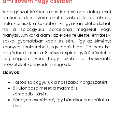
ami sosem hagy cserben
A horgászat közben nincs idegesítőbb dolog, mint
amikor a damil váratlanul elszakad, és az álmaid
hala kicsúszik a kezedből. Ez gyakran előfordulhat,
ha a spiccgyűrű porcelánja megsérül vagy
hiányzik. Amikor a damil az érdes felülettel érintkezik,
sokkal gyorsabban kopik és sérül, így az élményt
könnyen tönkreteheti egy apró hiba. De nem kell
aggódnod, mert a 8 részes spicc gyűrű készlet a
segítségedre van, hogy ezeket a bosszantó
helyzeteket könnyedén megoldd.
Előnyök:
Tartós spiccgyűrűk a hosszabb horgászatért
8 különböző méret a maximális
kompatibilitásért
Könnyen cserélhető, így bármikor használatra
kész