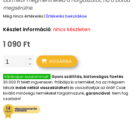
bármikor megmentheted a horgászatot, ha a botod
megsérülne.
Még nincs értékelés
|
Értékelés beküldése
Készlet információ
:
nincs készleten
1 090 Ft
KOSÁRBA
Várároljon bizalommal!
Gyors szállítás, biztonságos fizetés
30.000 Ft felett ingyenesen. Próbálja ki a terméket, ha az mégsem
tetszik
indok nélkül visszaküldheti
és visszafizetjük az árát! Csak
kiválló minőségű termékeket forgalmazunk,
garanciával
. Nem fog
csalódni!