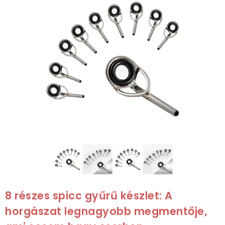
8 részes spicc gyűrű készlet: A
horgászat legnagyobb megmentője,