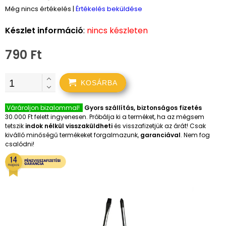
Még nincs értékelés
|
Értékelés beküldése
Készlet információ
:
nincs készleten
790 Ft
KOSÁRBA
Várároljon bizalommal!
Gyors szállítás, biztonságos fizetés
30.000 Ft felett ingyenesen. Próbálja ki a terméket, ha az mégsem
tetszik
indok nélkül visszaküldheti
és visszafizetjük az árát! Csak
kiválló minőségű termékeket forgalmazunk,
garanciával
. Nem fog
csalódni!