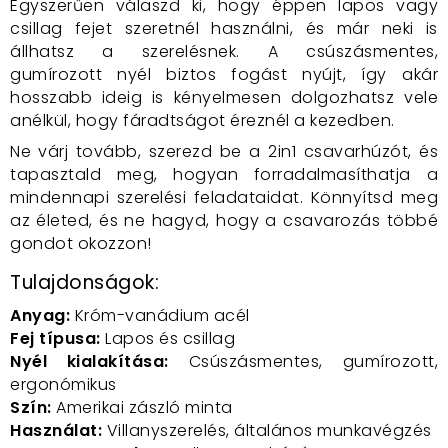
Egyszerűen válaszd ki, hogy éppen lapos vagy
csillag fejet szeretnél használni, és már neki is
állhatsz a szerelésnek. A csúszásmentes,
gumírozott nyél biztos fogást nyújt, így akár
hosszabb ideig is kényelmesen dolgozhatsz vele
anélkül, hogy fáradtságot éreznél a kezedben.
Ne várj tovább, szerezd be a 2in1 csavarhúzót, és
tapasztald meg, hogyan forradalmasíthatja a
mindennapi szerelési feladataidat. Könnyítsd meg
az életed, és ne hagyd, hogy a csavarozás többé
gondot okozzon!
Tulajdonságok:
Anyag:
Króm-vanádium acél
Fej típusa:
Lapos és csillag
Nyél kialakítása:
Csúszásmentes, gumírozott,
ergonómikus
Szín:
Amerikai zászló minta
Használat:
Villanyszerelés, általános munkavégzés