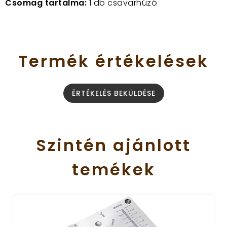
Csomag tartalma:
1 db csavarhúzó
Termék
értékelések
ÉRTÉKELÉS BEKÜLDÉSE
Szintén
ajánlott
temékek