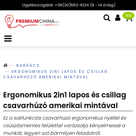
Ügyfélszolgálat: +36(30)563-6134 (9 - 14 óráig)
168
BARKÁCS
ERGONOMIKUS 2IN1 LAPOS ÉS CSILLAG
CSAVARHÚZÓ AMERIKAI MINTÁVAL
Ergonomikus 2in1 lapos és csillag
csavarhúzó amerikai mintával
Ez a sokfunkciós csavarhúzó ergonomikus nyéllel és
csúszásmentes felülettel varázsolja kényelmessé a
munkát, legyen szó bármilyen feladatról.