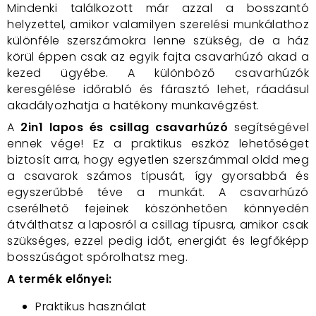
Mindenki találkozott már azzal a bosszantó
helyzettel, amikor valamilyen szerelési munkálathoz
különféle szerszámokra lenne szükség, de a ház
körül éppen csak az egyik fajta csavarhúzó akad a
kezed ügyébe. A különböző csavarhúzók
keresgélése időrabló és fárasztó lehet, ráadásul
akadályozhatja a hatékony munkavégzést.
A
2in1 lapos és csillag csavarhúzó
segítségével
ennek vége! Ez a praktikus eszköz lehetőséget
biztosít arra, hogy egyetlen szerszámmal oldd meg
a csavarok számos típusát, így gyorsabbá és
egyszerűbbé téve a munkát. A csavarhúzó
cserélhető fejeinek köszönhetően könnyedén
átválthatsz a laposról a csillag típusra, amikor csak
szükséges, ezzel pedig időt, energiát és legfőképp
bosszúságot spórolhatsz meg.
A termék előnyei:
Praktikus használat