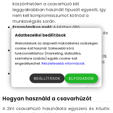
köszönhetően a csavarhúzó két
leggyakrabban használt típusát egyesíti, így
nem kell kompromisszumot kötnöd a
munkavégzés során.
Ergonómikus nyél:
A kézhez álló,
csúszásmentes nyél biztosítja a kényelmes és
Adatkezelési beállítások
biztonságos fogást, így hosszabb ideig is
Weboldalunk az alapvető működéshez szükséges
zavartalanul dolgozhatsz vele.
cookie-kat használ. Szélesebb körű
Strapabíró anyag:
A króm-vanádium acél
funkcionalitáshoz (marketing, statisztika,
nemcsak hogy hosszú élettartamot garantál,
személyre szabás) egyéb cookie-kat
de a legkeményebb csavarokkal szemben is
engedélyezhet.
Részletesebb információk.
megállja a helyét.
Stílusos megjelenés:
Az amerikai zászló
BEÁLLÍTÁSOK
ELFOGADOM
mintás kivitel egyedi külsőt ad, így a
szerszámaid közül is kiemelkedik majd.
Hogyan használd a csavarhúzót
A 2in1 csavarhúzó használata egyszerű és intuitív.