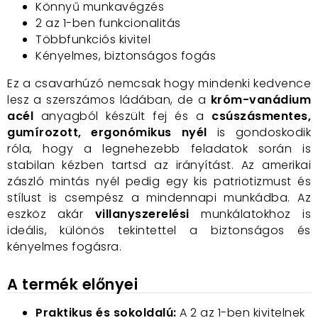
Könnyű munkavégzés
2 az 1-ben funkcionalitás
Többfunkciós kivitel
Kényelmes, biztonságos fogás
Ez a csavarhúzó nemcsak hogy mindenki kedvence
lesz a szerszámos ládában, de a
króm-vanádium
acél
anyagból készült fej és a
csúszásmentes,
gumírozott, ergonómikus nyél
is gondoskodik
róla, hogy a legnehezebb feladatok során is
stabilan kézben tartsd az irányítást. Az amerikai
zászló mintás nyél pedig egy kis patriotizmust és
stílust is csempész a mindennapi munkádba. Az
eszköz akár
villanyszerelési
munkálatokhoz is
ideális, különös tekintettel a biztonságos és
kényelmes fogásra.
A termék előnyei
Praktikus és sokoldalú:
A 2 az 1-ben kivitelnek