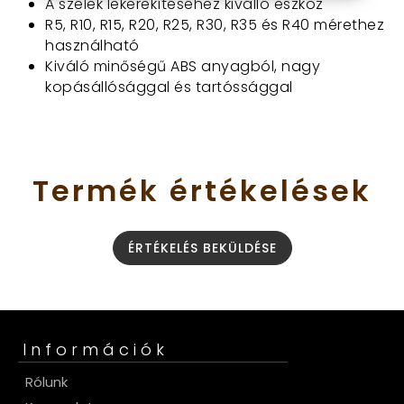
A szélek lekerekítéséhez kiválló eszköz
R5, R10, R15, R20, R25, R30, R35 és R40 mérethez
használható
Kiváló minőségű ABS anyagból, nagy
kopásállósággal és tartóssággal
Termék
értékelések
ÉRTÉKELÉS BEKÜLDÉSE
Információk
Rólunk