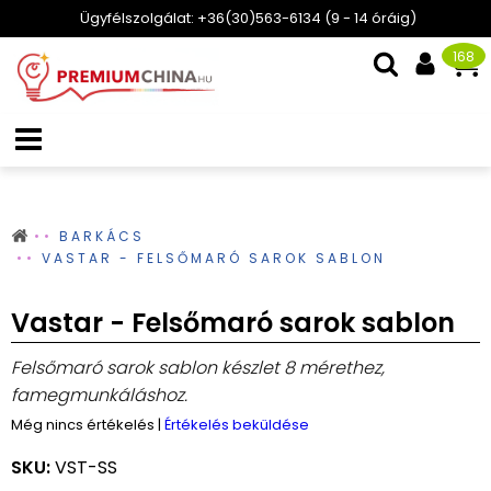
Ügyfélszolgálat: +36(30)563-6134 (9 - 14 óráig)
168
BARKÁCS
VASTAR - FELSŐMARÓ SAROK SABLON
Vastar - Felsőmaró sarok sablon
Felsőmaró sarok sablon készlet 8 mérethez,
famegmunkáláshoz.
Még nincs értékelés
|
Értékelés beküldése
SKU:
VST-SS