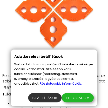
Adatkezelési beállítások
Weboldalunk az alapvető működéshez szükséges
cookie-kat használ. Szélesebb körű
funkcionalitáshoz (marketing, statisztika,
Felsőmaró sarok sablon készlet 8 mérethez. A sarok
személyre szabás) egyéb cookie-kat
sablon erős műanyagból készült, használata
engedélyezhet.
Részletesebb információk.
egyszerű.
Tulajdonságok:
BEÁLLÍTÁSOK
ELFOGADOM
Fához használható