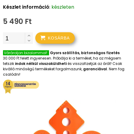
Készlet információ
:
készleten
5 490 Ft
KOSÁRBA
Várároljon bizalommal!
Gyors szállítás, biztonságos fizetés
30.000 Ft felett ingyenesen. Próbálja ki a terméket, ha az mégsem
tetszik
indok nélkül visszaküldheti
és visszafizetjük az árát! Csak
kiválló minőségű termékeket forgalmazunk,
garanciával
. Nem fog
csalódni!