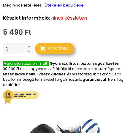
Még nincs értékelés
|
Értékelés beküldése
Készlet információ
:
nincs készleten
5 490 Ft
KOSÁRBA
Várároljon bizalommal!
Gyors szállítás, biztonságos fizetés
30.000 Ft felett ingyenesen. Próbálja ki a terméket, ha az mégsem
tetszik
indok nélkül visszaküldheti
és visszafizetjük az árát! Csak
kiválló minőségű termékeket forgalmazunk,
garanciával
. Nem fog
csalódni!