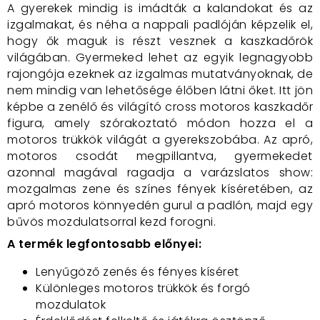
A gyerekek mindig is imádták a kalandokat és az
izgalmakat, és néha a nappali padlóján képzelik el,
hogy ők maguk is részt vesznek a kaszkadőrök
világában. Gyermeked lehet az egyik legnagyobb
rajongója ezeknek az izgalmas mutatványoknak, de
nem mindig van lehetősége élőben látni őket. Itt jön
képbe a zenélő és világító cross motoros kaszkadőr
figura, amely szórakoztató módon hozza el a
motoros trükkök világát a gyerekszobába. Az apró,
motoros csodát megpillantva, gyermekedet
azonnal magával ragadja a varázslatos show:
mozgalmas zene és színes fények kíséretében, az
apró motoros könnyedén gurul a padlón, majd egy
bűvös mozdulatsorral kezd forogni.
A termék legfontosabb előnyei:
Lenyűgöző zenés és fényes kíséret
Különleges motoros trükkök és forgó
mozdulatok