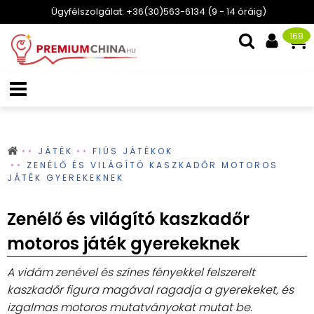
Ügyfélszolgálat: +36(30)563-6134 (9 - 14 óráig)
168
JÁTÉK
FIÚS JÁTÉKOK
ZENÉLŐ ÉS VILÁGÍTÓ KASZKADŐR MOTOROS
JÁTÉK GYEREKEKNEK
Zenélő és világító kaszkadőr
motoros játék gyerekeknek
A vidám zenével és színes fényekkel felszerelt
kaszkadőr figura magával ragadja a gyerekeket, és
izgalmas motoros mutatványokat mutat be.