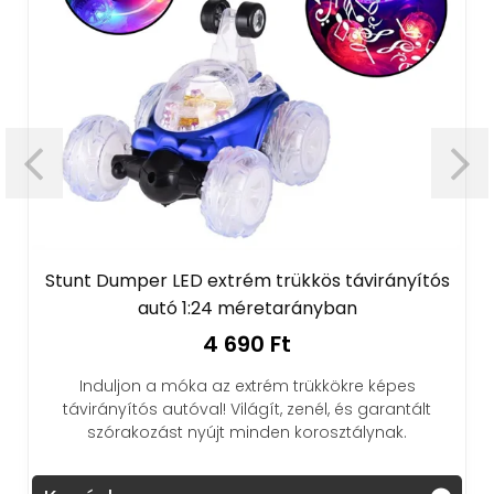
Stunt Dumper LED extrém trükkös távirányítós
autó 1:24 méretarányban
4 690 Ft
Induljon a móka az extrém trükkökre képes
távirányítós autóval! Világít, zenél, és garantált
szórakozást nyújt minden korosztálynak.