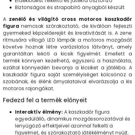
Érdeklődést felkeltő és játékra ösztönző
Biztonságos és strapabíró anyagból készült
A
zenélő és világító cross motoros kaszkadőr
figura
nemcsak szórakoztató, de kiválóan fejleszti
gyermeked képzelőerejét és kreativitását is. A zene
ritmusára villogó LED lámpák a motoros mozgását
követve hoznak létre varázslatos látványt, amely
garantáltan leköti a kicsik figyelmét. Emellett a
termék könnyen kezelhető, egyszerű a használata,
ezáltal könnyedén bevonja a kicsiket a játékba. A
kaszkadőr figura saját személyiséget kölcsönöz a
szobának, és élénk árnyalataival elvarázsolja a kis
motoros rajongókat.
Fedezd fel a termék előnyeit
Interaktív élmény:
A kaszkadőr figura
egyedülálló, dinamikus mozgássorozatával és
lenyűgöző effektjeivel azonnal felkelti a
figyelmet, és szórakoztató játékélményt nyújt.