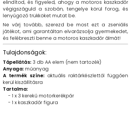
elindítod, és figyeled, ahogy a motoros kaszkadőr
végigszáguld a szobán, tengelye körül forog, és
lenyűgöző trükköket mutat be.
Ne várj tovább, szerezd be most ezt a zseniális
játékot, ami garantáltan elvarázsolja gyermekedet,
és felébreszti benne a motoros kaszkadőr álmát!
Tulajdonságok:
Tápellátás:
3 db AA elem (nem tartozék)
Anyaga:
műanyag
A termék színe:
aktuális raktárkészlettől függően
kerül kiszállításra
Tartalma:
- 1 x 3 kerekű motorkerékpár
- 1 x kaszkadőr figura