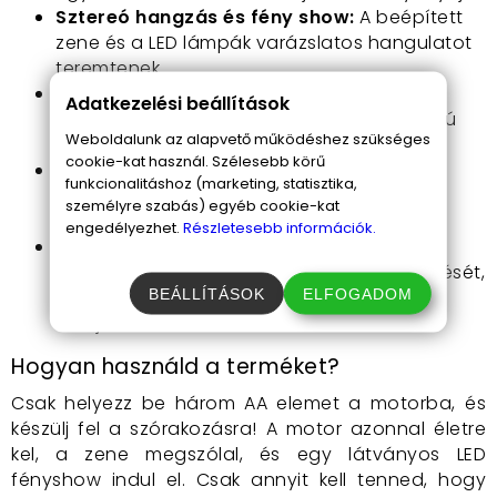
Sztereó hangzás és fény show:
A beépített
zene és a LED lámpák varázslatos hangulatot
teremtenek.
Strapabíró kialakítás:
A műanyag anyag
Adatkezelési beállítások
biztosítja a tartósságot, így a figura hosszú
Weboldalunk az alapvető működéshez szükséges
távon élvezetes játékélményt nyújt.
cookie-kat használ. Szélesebb körű
Biztonságos használat:
A játék minden
funkcionalitáshoz (marketing, statisztika,
elemét úgy tervezték, hogy gyermeke
személyre szabás) egyéb cookie-kat
biztonságban legyen játék közben.
engedélyezhet.
Részletesebb információk.
Kreatív fejlesztés:
Segíti a gyerekek
kreativitásának és képzelőerejének fejlesztését,
BEÁLLÍTÁSOK
ELFOGADOM
miközben ösztönzi őket, hogy új trükköket
találjanak ki.
Hogyan használd a terméket?
Csak helyezz be három AA elemet a motorba, és
készülj fel a szórakozásra! A motor azonnal életre
kel, a zene megszólal, és egy látványos LED
fényshow indul el. Csak annyit kell tenned, hogy