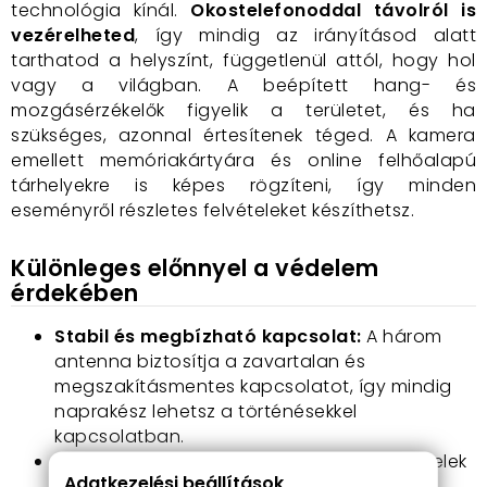
technológia kínál.
Okostelefonoddal távolról is
vezérelheted
, így mindig az irányításod alatt
tarthatod a helyszínt, függetlenül attól, hogy hol
vagy a világban. A beépített hang- és
mozgásérzékelők figyelik a területet, és ha
szükséges, azonnal értesítenek téged. A kamera
emellett memóriakártyára és online felhőalapú
tárhelyekre is képes rögzíteni, így minden
eseményről részletes felvételeket készíthetsz.
Különleges előnnyel a védelem
érdekében
Stabil és megbízható kapcsolat:
A három
antenna biztosítja a zavartalan és
megszakításmentes kapcsolatot, így mindig
naprakész lehetsz a történésekkel
kapcsolatban.
1080P felbontás:
A kiváló minőségű felvételek
Adatkezelési beállítások
lehetővé teszik, hogy minden apró részlet