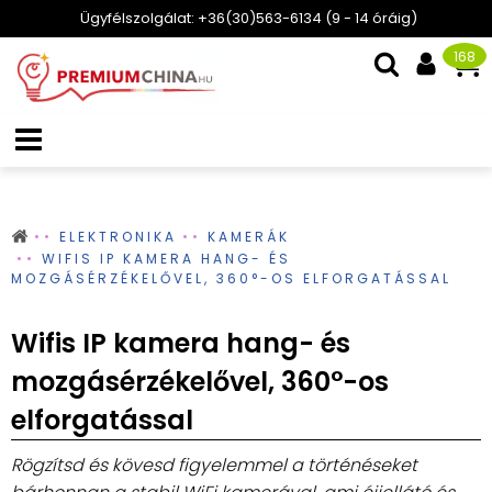
Ügyfélszolgálat: +36(30)563-6134 (9 - 14 óráig)
168
ELEKTRONIKA
KAMERÁK
WIFIS IP KAMERA HANG- ÉS
MOZGÁSÉRZÉKELŐVEL, 360°-OS ELFORGATÁSSAL
Wifis IP kamera hang- és
mozgásérzékelővel, 360°-os
elforgatással
Rögzítsd és kövesd figyelemmel a történéseket