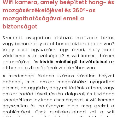
Wifi kamera, amely beépített hang- és
mozgásérzékelőjével és 360°-os
mozgathatóságával emeli a
biztonságot
Szeretnél nyugodtan elutazni, miközben biztos
vagy benne, hogy az otthonod biztonságban van?
Vagy csak egyszerűen úgy érzed, hogy extra
védelemre van szükséged? A wifi kamera három
antennájával és
kiváló minőségű felvételeivel
az
otthonod biztonságának védelmében van.
A mindennapi életben számos váratlan helyzet
adódhat, mint amikor megpróbálsz nyugodtan
pihenni, de aggódsz, hogy mi történik otthon, vagy
amikor irodád távoli részén dolgozol, és tisztában
szeretnél lenni az iroda eseményeivel. A wifi kamera
egyszerűen és hatékonyan oldja meg ezeket a
problémákat. Csak csatlakoztatnod kell a wifi