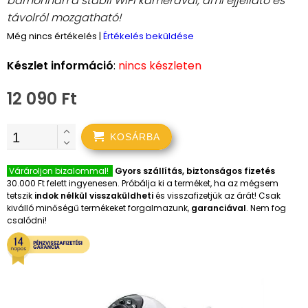
bárhonnan a stabil WiFi kamerával, ami éjjellátó és
távolról mozgatható!
Még nincs értékelés
|
Értékelés beküldése
Készlet információ
:
nincs készleten
12 090 Ft
KOSÁRBA
Várároljon bizalommal!
Gyors szállítás, biztonságos fizetés
30.000 Ft felett ingyenesen. Próbálja ki a terméket, ha az mégsem
tetszik
indok nélkül visszaküldheti
és visszafizetjük az árát! Csak
kiválló minőségű termékeket forgalmazunk,
garanciával
. Nem fog
csalódni!