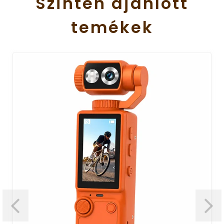
Szintén
ajánlott
temékek