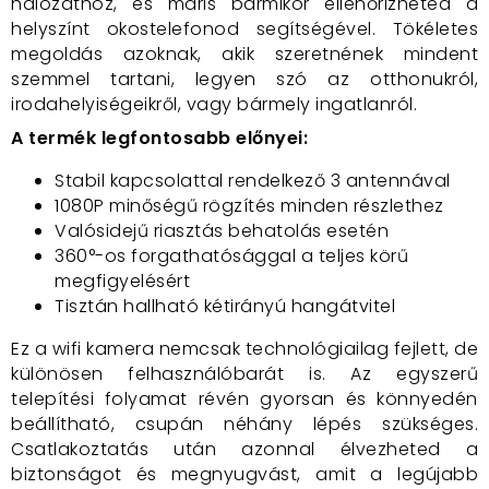
hálózathoz, és máris bármikor ellenőrizheted a
helyszínt okostelefonod segítségével. Tökéletes
megoldás azoknak, akik szeretnének mindent
szemmel tartani, legyen szó az otthonukról,
irodahelyiségeikről, vagy bármely ingatlanról.
A termék legfontosabb előnyei:
Stabil kapcsolattal rendelkező 3 antennával
1080P minőségű rögzítés minden részlethez
Valósidejű riasztás behatolás esetén
360°-os forgathatósággal a teljes körű
megfigyelésért
Tisztán hallható kétirányú hangátvitel
Ez a wifi kamera nemcsak technológiailag fejlett, de
különösen felhasználóbarát is. Az egyszerű
telepítési folyamat révén gyorsan és könnyedén
beállítható, csupán néhány lépés szükséges.
Csatlakoztatás után azonnal élvezheted a
biztonságot és megnyugvást, amit a legújabb