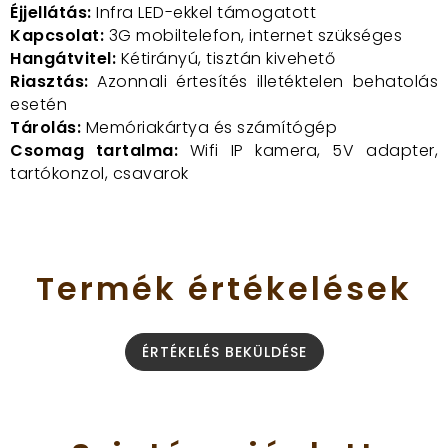
Éjjellátás:
Infra LED-ekkel támogatott
Kapcsolat:
3G mobiltelefon, internet szükséges
Hangátvitel:
Kétirányú, tisztán kivehető
Riasztás:
Azonnali értesítés illetéktelen behatolás
esetén
Tárolás:
Memóriakártya és számítógép
Csomag tartalma:
Wifi IP kamera, 5V adapter,
tartókonzol, csavarok
Termék
értékelések
ÉRTÉKELÉS BEKÜLDÉSE