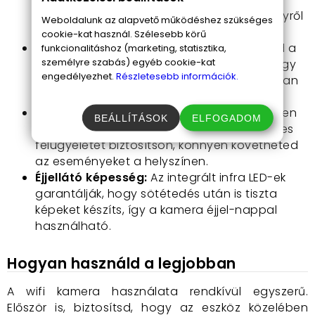
észrevehető legyen, így bármilyen eseményről
Weboldalunk az alapvető működéshez szükséges
tiszta és érthető képeket kapsz.
cookie-kat használ. Szélesebb körű
Azonnali értesítés riasztásról:
Kihívhatod a
funkcionalitáshoz (marketing, statisztika,
személyre szabás) egyéb cookie-kat
hatóságokat, amint a kamera mozgást vagy
engedélyezhet.
Részletesebb információk.
szokatlan tevékenységet érzékel, így gyorsan
reagálhatsz a nem kívánt eseményekre.
360 fokos mozgásterület:
A kamera minden
BEÁLLÍTÁSOK
ELFOGADOM
irányban forgatható és állítható, hogy teljes
felügyeletet biztosítson, könnyen követheted
az eseményeket a helyszínen.
Éjjellátó képesség:
Az integrált infra LED-ek
garantálják, hogy sötétedés után is tiszta
képeket készíts, így a kamera éjjel-nappal
használható.
Hogyan használd a legjobban
A wifi kamera használata rendkívül egyszerű.
Először is, biztosítsd, hogy az eszköz közelében