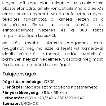
legyen wifi kapcsolat. Telepítsd az alkalmazást
okostelefonodra, amely kompatibilis Android és iOS
rendszerekkel egyaránt. Miután befejezted a gyors
telepítési folyamatot, a kamera készen áll a
használatra. Élvezd a teljes irányítást az
érintőképernyős vezérlés és a 360 fokos
forgathatóságon keresztül.
Ne várj tovább! Biztosíts magadnak extra
nyugalmat még ma ezzel a fejlett wifi kamerával.
Ideális választás otthonok, irodák, üzletek és
bármilyen helyszín védelmére. Vásárold meg most,
és élvezd a teljeskörű biztonságot!
Tulajdonságok:
Rögzítés minősége:
1080P
Ellenőrzés:
Mobilról, számítógépről hozzáférhető
Fényérzékenység:
0.5 lux 550nm
Felbontás:
1280 x 720/640 x 360/320 x 240
Szenzor:
1/4CMOS