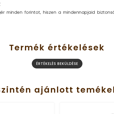
℃
ér minden forintot, hiszen a mindennapjaid biztons
Termék
értékelések
ÉRTÉKELÉS BEKÜLDÉSE
Szintén
ajánlott
teméke