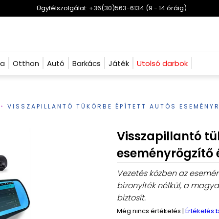
Ügyfélszolgálat: +36(30)563-6134 (9 - 14 óráig)
ha
Otthon
Autó
Barkács
Játék
Utolsó darbok
VISSZAPILLANTÓ TÜKÖRBE ÉPÍTETT AUTÓS ESEMÉNY
Visszapillantó tü
eseményrögzítő 
Vezetés közben az esemé
bizonyíték nélkül, a magy
biztosít.
Még nincs értékelés
|
Értékelés