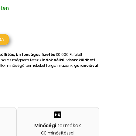
eten
BA
állítás, biztonságos fizetés
30.000 Ft felett
t, ha az mégsem tetszik
indok nélkül visszaküldheti
iválló minőségű termékeket forgalmazunk,
garanciával
.
Minőségi
termékek
CE minősítéssel