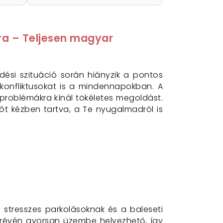
ra – Teljesen magyar
dési szituáció során hiányzik a pontos
 konfliktusokat is a mindennapokban. A
problémákra kínál tökéletes megoldást.
ót kézben tartva, a Te nyugalmadról is
 stresszes parkolásoknak és a baleseti
 révén gyorsan üzembe helyezhető, így