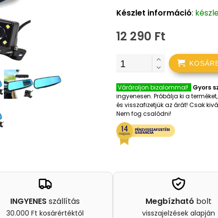
Készlet információ
:
készl
12 290 Ft
KOSÁR
Várároljon bizalommal!
Gyors sz
ingyenesen. Próbálja ki a terméke
és visszafizetjük az árát! Csak k
Nem fog csalódni!
INGYENES
szállítás
Megbízható
bolt
30.000 Ft kosárértéktől
visszajelzések alapján