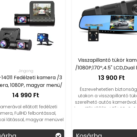
Visszapillantó tükör ka
/1080P,170º,4.5" LCD,Dual 
Jingong
13 900 Ft
14011 Fedélzeti kamera /3
ra, 1080P, magyar menü/
Észrevehetetlen biztonság
14 990 Ft
utakon a visszapillantó tük
szerelhető autós kamerával.
kamerával ellátott fedélzeti
lens, 170º, 1080P, 4.5" LCD, G-S
mera, FullHD felbontással,
Night Vision
kai látással, magyar menüvel
sárba
Kosárba