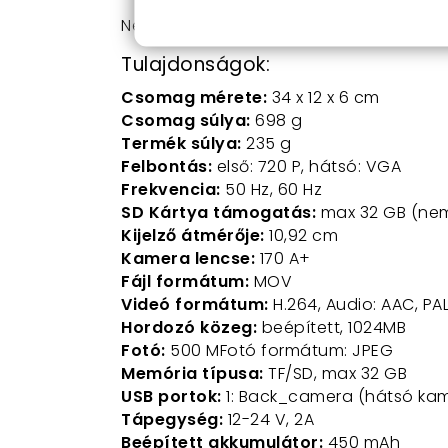
Ne habozz tovább! Vásárold meg most e
Tulajdonságok:
Csomag mérete:
34 x 12 x 6 cm
Csomag súlya:
698 g
Termék súlya:
235 g
Felbontás:
első: 720 P, hátsó: VGA
Frekvencia:
50 Hz, 60 Hz
SD Kártya támogatás:
max 32 GB (nem
Kijelző átmérője:
10,92 cm
Kamera lencse:
170 A+
Fájl formátum:
MOV
Videó formátum:
H.264, Audio: AAC, PA
Hordozó közeg:
beépített, 1024MB
Fotó:
500 MFotó formátum: JPEG
Memória típusa:
TF/SD, max 32 GB
USB portok:
1: Back_camera (hátsó kam
Tápegység:
12-24 V, 2A
Beépített akkumulátor:
450 mAh