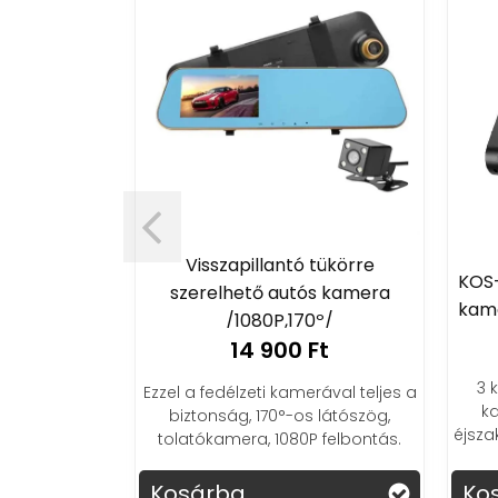
etrögzítő
Visszapillantó tükörre
KOS-
a
szerelhető autós kamera
kame
HDR,4"LCD/
/1080P,170º/
Ft
14 900 Ft
3 
onság és a
Ezzel a fedélzeti kamerával teljes a
ka
pillanatok
biztonság, 170°-os látószög,
éjsza
it az autós
tolatókamera, 1080P felbontás.
l!
Kosárba
Ko