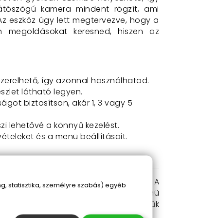
látószögú kamera mindent rögzít, ami
 Az eszköz úgy lett megtervezve, hogy a
n megoldásokat keresned, hiszen az
zerelhető, így azonnal használhatod.
szlet látható legyen.
ágot biztosítson, akár 1, 3 vagy 5
szi lehetővé a könnyű kezelést.
lvételeket és a menü beállításait.
tóvillamossági szakember segítségét. A
, statisztika, személyre szabás) egyéb
elek készítésére. A magyar nyelvű menü
a
funkciója szinte életmentő lehet szűk