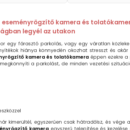
tt eseményrögzítő kamera és tolatókame
ságban legyél az utakon
or egy fárasztó parkolás, vagy egy váratlan közleke
zonyítékok hiánya könnyedén okozhat stresszt és akár
ényrögzítő kamera és tolatókamera
éppen ezekre a 
egkönnyíti a parkolást, de minden vezetési szituáci
eszközzel
ár kimerültél, egyszerűen csak hátradőlsz, és vége a
ényrögzítő kamera
egyszerű telepítése és kezelése