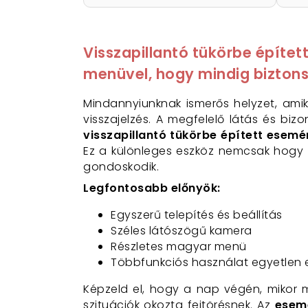
Visszapillantó tükörbe építe
menüvel, hogy mindig bizton
Mindannyiunknak ismerős helyzet, amik
visszajelzés. A megfelelő látás és bi
visszapillantó tükörbe épített esem
Ez a különleges eszköz nemcsak hogy m
gondoskodik.
Legfontosabb előnyök:
Egyszerű telepítés és beállítás
Széles látószögű kamera
Részletes magyar menü
Többfunkciós használat egyetlen 
Képzeld el, hogy a nap végén, mikor m
szituációk okozta fejtörésnek. Az
esem