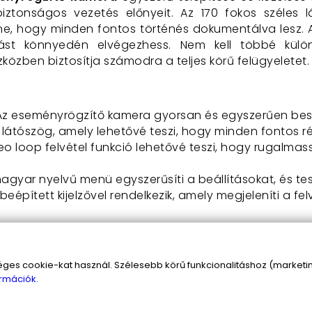
biztonságos vezetés előnyeit. Az 170 fokos széles 
benne, hogy minden fontos történés dokumentálva lesz.
st könnyedén elvégezhess. Nem kell többé külö
özben biztosítja számodra a teljes körű felügyeletet.
 Az eseményrögzítő kamera gyorsan és egyszerűen bes
s látószög, amely lehetővé teszi, hogy minden fontos ré
deo loop felvétel funkció lehetővé teszi, hogy rugalmass
 magyar nyelvű menü egyszerűsíti a beállításokat, és te
 beépített kijelzővel rendelkezik, amely megjeleníti a fe
antó tükörbe épített kamerát?
szerelni, de ha szükségét érzed, mindig kérheted au
s cookie-kat használ. Szélesebb körű funkcionalitáshoz (marketing
járműved, a kamera azonnal készen áll a pontos felvét
rmációk.
ll félned a bonyolult beállításoktól. A
tolatókamer
ódnod a parkolás miatt!