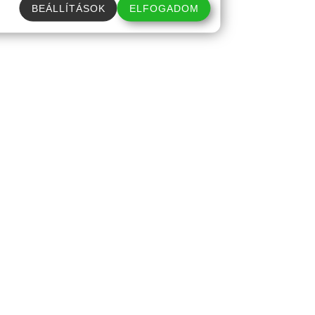
BEÁLLÍTÁSOK
ELFOGADOM
ugodt és biztonságos vezetést!