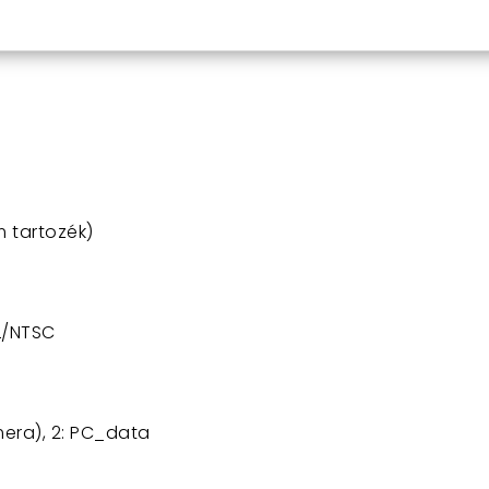
zt a praktikus és megbízható eszközt, és élvezd a ny
 tartozék)
L/NTSC
era), 2: PC_data