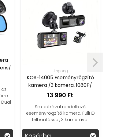
9.66" kame
tükör
mera
1
lens/
Jingong
KOS-14005 Eseményrögzítő
Fedezd fe
kényelmes
kamera /3 kamera, 1080P/
 az
menetrögzí
13 990 Ft
örre
f
 Dual
Sok extrával rendelkező
ensor,
eseményrögzítő kamera, FullHD
felbontással, 3 kamerával
Kosárba
Kosárba