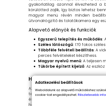
gyakorlatilag azonnal élvezheted a 
körülötted zajlik, így biztos lehetsz 
magyar menü révén minden beállítá
útvonalrögzítő és tolatókamera egy eszk
Alapvető előnyök és funkciók
Egyszerű telepítés és működés
:
Széles látószögű
: 170 fokos széle
Többféle felvételi beállítás
: A vi
perces felvételeket készíthess.
Magyar nyelvű menü
: A teljesen
Tükörbe épített kijelző
: Az eszköz
Hogyan használd a visszapill
Adatkezelési beállítások
Az eszközt bárki egyszerűen be tudja 
Weboldalunk az alapvető működéshez szüksége
telepítés után, miután bekapcsolod a 
cookie-kat engedélyezhet.
Részletesebb info
és egyszerű kezelhetőség miatt nem ke
helyeken, így soha többé nem kell agg