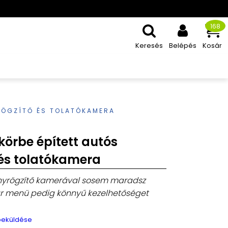
168
Keresés
Belépés
Kosár
RÖGZÍTŐ ÉS TOLATÓKAMERA
körbe épített autós
és tolatókamera
nyrögzítő kamerával sosem maradsz
ar menü pedig könnyű kezelhetőséget
 beküldése