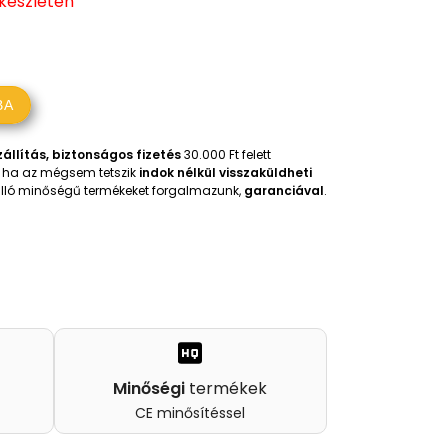
 készleten
BA
állítás, biztonságos fizetés
30.000 Ft felett
t, ha az mégsem tetszik
indok nélkül visszaküldheti
iválló minőségű termékeket forgalmazunk,
garanciával
.
Minőségi
termékek
CE minősítéssel