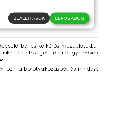
obható borotvák használatából adódó
BEÁLLÍTÁSOK
ELFOGADOM
 kapcsold be, és körkörös mozdulatokkal
 funkció lehetőséget ad rá, hogy nedves
z.
kihozni a borotválkozásból, és mindezt