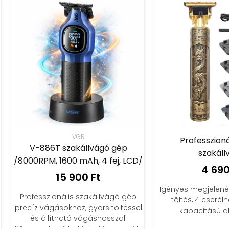
VGR
Professzionális haj és
-886T szakállvágó gép
szakállvágó
RPM, 1600 mAh, 4 fej, LCD/
4 690 Ft
15 900 Ft
Igényes megjelenés otthon i
esszionális szakállvágó gép
töltés, 4 cserélhető fej, n
z vágásokhoz, gyors töltéssel
kapacitású akkumlátor
s állítható vágáshosszal.
en tisztítható, tartós pengék!