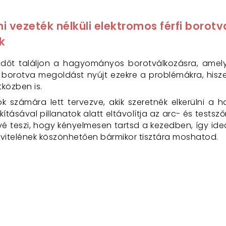
i vezeték nélküli elektromos férfi boro
k
 időt találjon a hagyományos borotválkozásra, amely
 borotva megoldást nyújt ezekre a problémákra, hisz
tközben is.
ok számára lett tervezve, akik szeretnék elkerülni 
lakításával pillanatok alatt eltávolítja az arc- és tes
é teszi, hogy kényelmesen tartsd a kezedben, így ideál
 kivitelének köszönhetően bármikor tisztára moshatod.