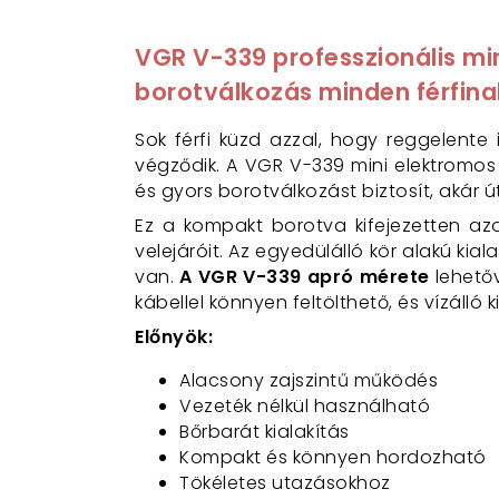
VGR V-339 professzionális min
borotválkozás minden férfina
Sok férfi küzd azzal, hogy reggelente
végződik. A VGR V-339 mini elektromos
és gyors borotválkozást biztosít, akár ú
Ez a kompakt borotva kifejezetten az
velejáróit. Az egyedülálló kör alakú kia
van.
A VGR V-339 apró mérete
lehetőv
kábellel könnyen feltölthető, és vízálló
Előnyök:
Alacsony zajszintű működés
Vezeték nélkül használható
Bőrbarát kialakítás
Kompakt és könnyen hordozható
Tökéletes utazásokhoz