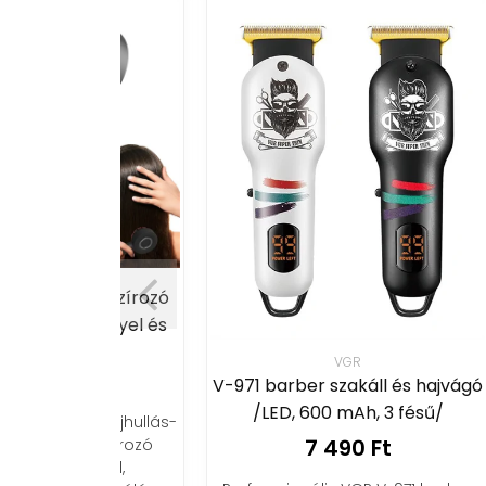
rmasszírozó
V
 fénnyel és
/8000
óval
VGR
Ft
V-971 barber szakáll és hajvágó
/LED, 600 mAh, 3 fésű/
Prof
ő, hajhullás-
precí
7 490 Ft
masszírozó
é
piával,
Könny