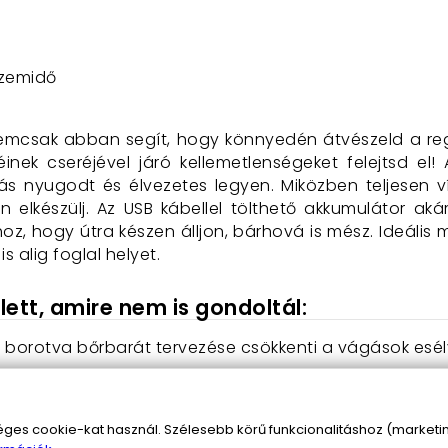
üzemidő
mcsak abban segít, hogy könnyedén átvészeld a regg
ek cseréjével járó kellemetlenségeket felejtsd el!
s nyugodt és élvezetes legyen. Miközben teljesen v
elkészülj. Az USB kábellel tölthető akkumulátor ak
, hogy útra készen álljon, bárhová is mész. Ideális m
 alig foglal helyet.
ett, amire nem is gondoltál:
 borotva bőrbarát tervezése csökkenti a vágások esély
hon, akár útközben, a vezeték nélküli működés és a hos
s cookie-kat használ. Szélesebb körű funkcionalitáshoz (marketing
zállóság lehetővé teszi, hogy könnyedén tisztán tartsd,