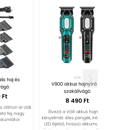
VGR
V900 akkus hajnyíró és
szakállvágó
8 490 Ft
s! USB
Élvezd a VGR akkus hajnyíró
agy
kényelmét: éles pengék, intelligens
LED kijelző, hosszú akkumulátor-
élettartam és csendes működés!