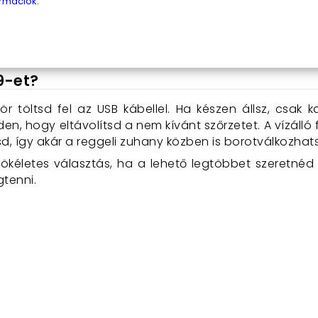
rmációk.
ratölthető akkumulátor csökkenti a hagyományos eld
ezet védelméhez.
9-et?
ör töltsd fel az USB kábellel. Ha készen állsz, csak
n, hogy eltávolítsd a nem kívánt szőrzetet. A vízálló
d, így akár a reggeli zuhany közben is borotválkozhats
ökéletes választás, ha a lehető legtöbbet szeretnéd 
tenni.