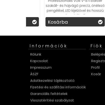
Professzionális VGR V-971 barber
s relaxáló
szakáll- és hajvágó precíz, önélező
al.
pengékkel, LED kijelzővel és hosszú
üzemidővel!
Kosárba
Ko
Információk
Fiók
Rólunk
Belépé
Kapcsolat
Regiszt
Impresszum
Profil
ÁSZF
Kosár
Adatkezelési tájékoztató
Fizetési és szállítási információk
Garanciális feltételek
Visszatérítési szabályzat