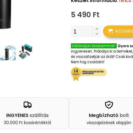
Készlet információ
:
nincs
5 490 Ft
KOSÁR
Várároljon bizalommal!
Gyors sz
ingyenesen. Próbálja ki a terméke
és visszafizetjük az árát! Csak k
Nem fog csalódni!
INGYENES
szállítás
Megbízható
bolt
30.000 Ft kosárértéktől
visszajelzések alapján