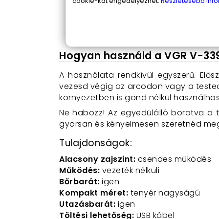
cookie-kat engedélyezhet.
Részletesebb info
karbantartás gyerekjáték.
Környezetbarát megoldás:
Az új
hulladékot, így hozzájárul a körny
Hogyan használd a VGR V-33
A használata rendkívül egyszerű. Elősz
vezesd végig az arcodon vagy a testede
környezetben is gond nélkül használhas
Ne habozz! Az egyedülálló borotva a t
gyorsan és kényelmesen szeretnéd meg
Tulajdonságok:
Alacsony zajszint:
csendes működés
Működés:
vezeték nélküli
Bőrbarát:
igen
Kompakt méret:
tenyér nagyságú
Utazásbarát:
igen
Töltési lehetőség:
USB kábel