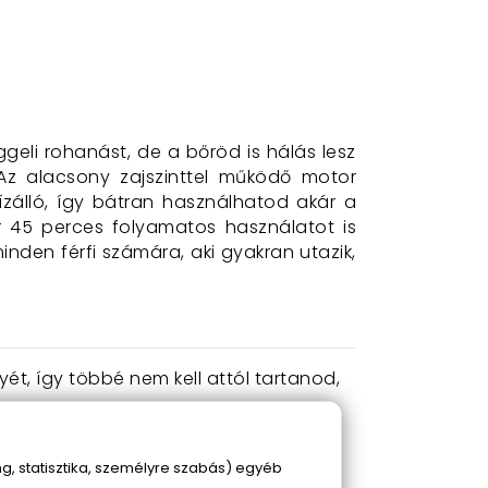
eli rohanást, de a bőröd is hálás lesz
 Az alacsony zajszinttel működő motor
ízálló, így bátran használhatod akár a
ár 45 perces folyamatos használatot is
inden férfi számára, aki gyakran utazik,
ét, így többé nem kell attól tartanod,
szú akkumulátor idő biztosítja, hogy
, statisztika, személyre szabás) egyéb
 a hozzá járó tisztító kefével pedig a