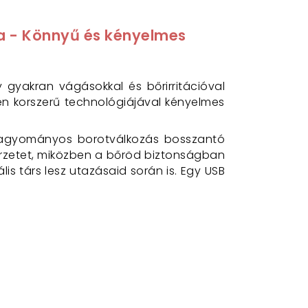
tva - Könnyű és kényelmes
 gyakran vágásokkal és bőrirritációval
en korszerű technológiájával kényelmes
a hagyományos borotválkozás bosszantó
tszőrzetet, miközben a bőröd biztonságban
is társ lesz utazásaid során is. Egy USB