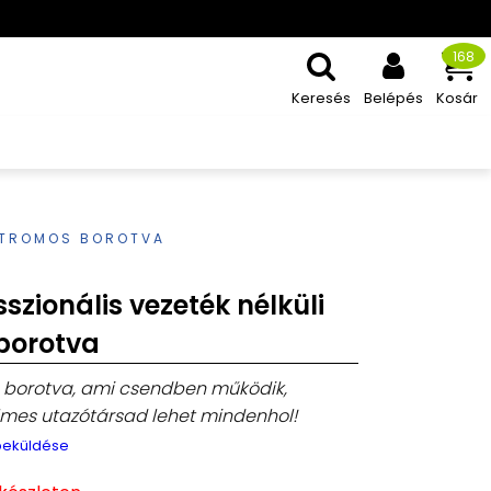
168
Keresés
Belépés
Kosár
EKTROMOS BOROTVA
szionális vezeték nélküli
borotva
s borotva, ami csendben működik,
elmes utazótársad lehet mindenhol!
 beküldése