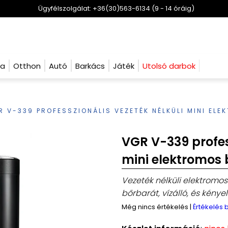
Ügyfélszolgálat: +36(30)563-6134 (9 - 14 óráig)
ha
Otthon
Autó
Barkács
Játék
Utolsó darbok
R V-339 PROFESSZIONÁLIS VEZETÉK NÉLKÜLI MINI EL
VGR V-339 profes
mini elektromos 
Vezeték nélküli elektromo
bőrbarát, vízálló, és kény
Még nincs értékelés
|
Értékelés