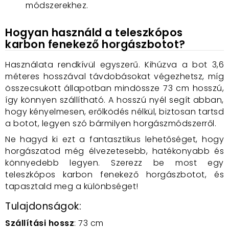
módszerekhez.
Hogyan használd a teleszkópos
karbon fenekező horgászbotot?
Használata rendkívül egyszerű. Kihúzva a bot 3,6
méteres hosszával távdobásokat végezhetsz, míg
összecsukott állapotban mindössze 73 cm hosszú,
így könnyen szállítható. A hosszú nyél segít abban,
hogy kényelmesen, erőlködés nélkül, biztosan tartsd
a botot, legyen szó bármilyen horgászmódszerről.
Ne hagyd ki ezt a fantasztikus lehetőséget, hogy
horgászatod még élvezetesebb, hatékonyabb és
könnyedebb legyen. Szerezz be most egy
teleszkópos karbon fenekező horgászbotot, és
tapasztald meg a különbséget!
Tulajdonságok:
Szállítási hossz
: 73 cm