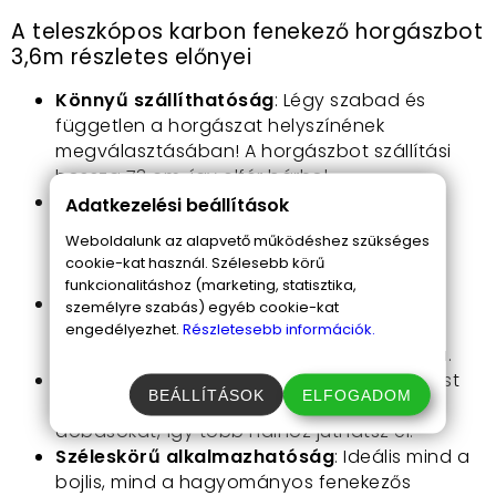
A teleszkópos karbon fenekező horgászbot
3,6m részletes előnyei
Könnyű szállíthatóság
: Légy szabad és
független a horgászat helyszínének
megválasztásában! A horgászbot szállítási
hossza 73 cm, így elfér bárhol.
Rugalmasság és erő
: A karbon anyagú
Adatkezelési beállítások
bottest kivételes érzékenységet és
Weboldalunk az alapvető működéshez szükséges
erőtartalékot biztosít, ezáltal minden
cookie-kat használ. Szélesebb körű
helyzetben megállja a helyét.
funkcionalitáshoz (marketing, statisztika,
Hajlékony spicc
: Könnyedén észlelheted a
személyre szabás) egyéb cookie-kat
kapásokat és élvezheted a halakkal való
engedélyezhet.
Részletesebb információk.
küzdelmet, anélkül, hogy a horog leakadna.
Távoli dobások lehetősége
: A gerinces test
BEÁLLÍTÁSOK
ELFOGADOM
lehetővé teszi a hosszabb távra történő
dobásokat, így több halhoz juthatsz el.
Széleskörű alkalmazhatóság
: Ideális mind a
bojlis, mind a hagyományos fenekezős