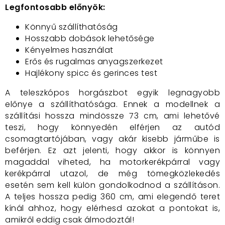
Legfontosabb előnyök:
Könnyű szállíthatóság
Hosszabb dobások lehetősége
Kényelmes használat
Erős és rugalmas anyagszerkezet
Hajlékony spicc és gerinces test
A teleszkópos horgászbot egyik legnagyobb
előnye a szállíthatósága. Ennek a modellnek a
szállítási hossza mindössze 73 cm, ami lehetővé
teszi, hogy könnyedén elférjen az autód
csomagtartójában, vagy akár kisebb járműbe is
beférjen. Ez azt jelenti, hogy akkor is könnyen
magaddal viheted, ha motorkerékpárral vagy
kerékpárral utazol, de még tömegközlekedés
esetén sem kell külön gondolkodnod a szállításon.
A teljes hossza pedig 360 cm, ami elegendő teret
kínál ahhoz, hogy elérhesd azokat a pontokat is,
amikről eddig csak álmodoztál!