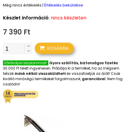
Még nincs értékelés
|
Értékelés beküldése
Készlet információ
:
nincs készleten
7 390 Ft
KOSÁRBA
Várároljon bizalommal!
Gyors szállítás, biztonságos fizetés
30.000 Ft felett ingyenesen. Próbálja ki a terméket, ha az mégsem
tetszik
indok nélkül visszaküldheti
és visszafizetjük az árát! Csak
kiválló minőségű termékeket forgalmazunk,
garanciával
. Nem fog
csalódni!