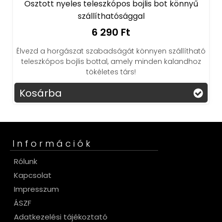
Osztott nyeles teleszkópos bojlis bot könnyű
szállíthatósággal
6 290 Ft
Élvezd a horgászat szabadságát könnyen szállítható
teleszkópos bojlis bottal, amely minden kalandhoz
tökéletes társ!
Kosárba
Információk
Rólunk
Kapcsolat
Impresszum
ÁSZF
Adatkezelési tájékoztató