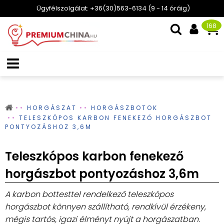
Ügyfélszolgálat: +36(30)563-6134 (9 - 14 óráig)
168
HORGÁSZAT
HORGÁSZBOTOK
TELESZKÓPOS KARBON FENEKEZŐ HORGÁSZBOT
PONTYOZÁSHOZ 3,6M
Teleszkópos karbon fenekező
horgászbot pontyozáshoz 3,6m
A karbon bottesttel rendelkező teleszkópos
horgászbot könnyen szállítható, rendkívül érzékeny,
mégis tartós, igazi élményt nyújt a horgászatban.