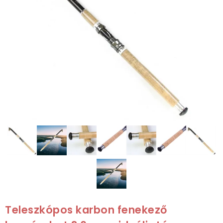
Teleszkópos karbon fenekező