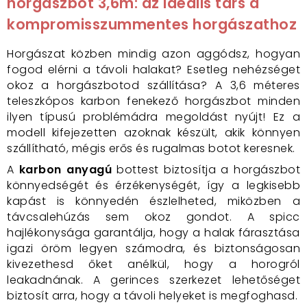
horgászbot 3,6m: az ideális társ a
kompromisszummentes horgászathoz
Horgászat közben mindig azon aggódsz, hogyan
fogod elérni a távoli halakat? Esetleg nehézséget
okoz a horgászbotod szállítása? A 3,6 méteres
teleszkópos karbon fenekező horgászbot minden
ilyen típusú problémádra megoldást nyújt! Ez a
modell kifejezetten azoknak készült, akik könnyen
szállítható, mégis erős és rugalmas botot keresnek.
A
karbon anyagú
bottest biztosítja a horgászbot
könnyedségét és érzékenységét, így a legkisebb
kapást is könnyedén észlelheted, miközben a
távcsalehúzás sem okoz gondot. A spicc
hajlékonysága garantálja, hogy a halak fárasztása
igazi öröm legyen számodra, és biztonságosan
kivezethesd őket anélkül, hogy a horogról
leakadnának. A gerinces szerkezet lehetőséget
biztosít arra, hogy a távoli helyeket is megfoghasd.