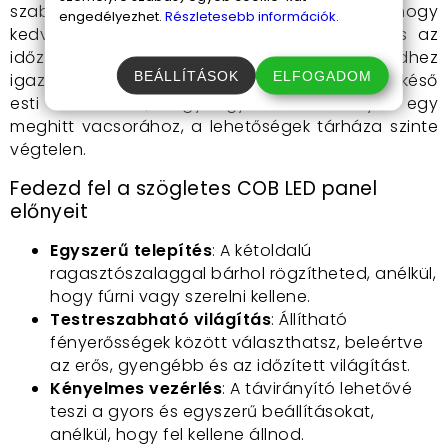
szabályozhasd. Kapcsold be vagy ki a fényt, ahogy
engedélyezhet.
Részletesebb információk.
kedved tartja, vagy állítsd be a fényerőt és az
időzítést a hangulatodhoz és szükségleteidhez
BEÁLLÍTÁSOK
ELFOGADOM
igazítva. Legyen szó egy erős fénysugárról a késő
esti olvasáshoz, vagy egy halkabb fényről egy
meghitt vacsorához, a lehetőségek tárháza szinte
végtelen.
Fedezd fel a szögletes COB LED panel
előnyeit
Egyszerű telepítés
: A kétoldalú
ragasztószalaggal bárhol rögzítheted, anélkül,
hogy fúrni vagy szerelni kellene.
Testreszabható világítás
: Állítható
fényerősségek között választhatsz, beleértve
az erős, gyengébb és az időzített világítást.
Kényelmes vezérlés
: A távirányító lehetővé
teszi a gyors és egyszerű beállításokat,
anélkül, hogy fel kellene állnod.