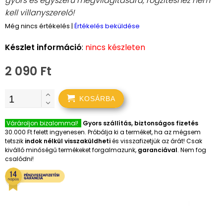
gyors és egyszerű megvilágítására, rögzítéshez nem
kell villanyszerelő!
Még nincs értékelés
|
Értékelés beküldése
Készlet információ
:
nincs készleten
2 090 Ft
KOSÁRBA
Várároljon bizalommal!
Gyors szállítás, biztonságos fizetés
30.000 Ft felett ingyenesen. Próbálja ki a terméket, ha az mégsem
tetszik
indok nélkül visszaküldheti
és visszafizetjük az árát! Csak
kiválló minőségű termékeket forgalmazunk,
garanciával
. Nem fog
csalódni!