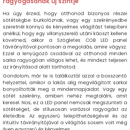
ragyogásának új szintje
Ha úgy érzed, hogy otthonod bizonyos részei
sötétségbe burkolóznak, vagy egy szekrényedbe
szeretnél könnyű és kényelmes világítást telepíteni
anélkül, hogy egy villanyszerelő utáni káoszt kellene
követned, akkor a Szögletes COB LED panel
távirányítóval pontosan a megoldás, amire vágysz.
Ezzel a lenyűgöző csodával az otthonod minden
sarka ragyogóan világos lehet, és mindezt teljesen
az irányításod alatt tarthatod.
Gondolom, már te is találkoztál azzal a bosszantó
helyzettel, amikor a lakás alig megvilágított sarkai
bonyolították meg a mindennapjaidat. Vagy egy
sötét szekrény, amiben nehéz megtalálni, amit
keresel. Nos, ez a LED panel nemcsak megszünteti a
sötétséget, de stílusosan varázsol ragyogást az
életedbe. Az egyszerű telepíthetőségével és az
intuitív távirányítójával a világítás sosem volt még
ilyen egyszerű és kényelmes.