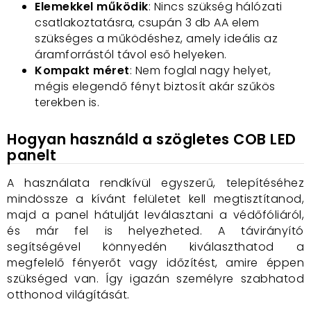
Elemekkel működik
: Nincs szükség hálózati
csatlakoztatásra, csupán 3 db AA elem
szükséges a működéshez, amely ideális az
áramforrástól távol eső helyeken.
Kompakt méret
: Nem foglal nagy helyet,
mégis elegendő fényt biztosít akár szűkös
terekben is.
Hogyan használd a szögletes COB LED
panelt
A használata rendkívül egyszerű, telepítéséhez
mindössze a kívánt felületet kell megtisztítanod,
majd a panel hátulját leválasztani a védőfóliáról,
és már fel is helyezheted. A távirányító
segítségével könnyedén kiválaszthatod a
megfelelő fényerőt vagy időzítést, amire éppen
szükséged van. Így igazán személyre szabhatod
otthonod világítását.