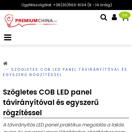
Ügyfélszolgálat: +36(30)563-6134 (9 - 14 óráig)
168
SZÖGLETES COB LED PANEL TÁVIRÁNYÍTÓVAL ÉS
EGYSZERŰ RÖGZÍTÉSSEL
Szögletes COB LED panel
távirányítóval és egyszerű
rögzítéssel
A távirányítós LED panel praktikus megoldás a lakás