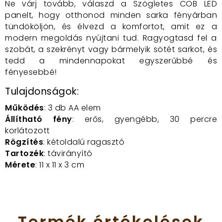
Ne várj tovább, válaszd a Szögletes COB LED
panelt, hogy otthonod minden sarka fényárban
tündököljön, és élvezd a komfortot, amit ez a
modern megoldás nyújtani tud. Ragyogtasd fel a
szobát, a szekrényt vagy bármelyik sötét sarkot, és
tedd a mindennapokat egyszerűbbé és
fényesebbé!
Tulajdonságok:
Működés
: 3 db AA elem
Állítható fény
: erős, gyengébb, 30 percre
korlátozott
Rögzítés
: kétoldalú ragasztó
Tartozék
: távirányító
Mérete
: 11 x 11 x 3 cm
Termék
értékelések