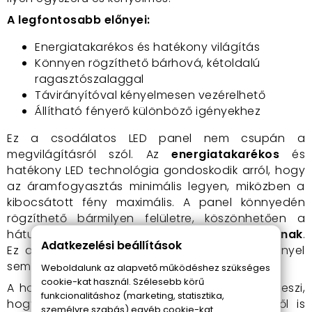
A legfontosabb előnyei:
Energiatakarékos és hatékony világítás
Könnyen rögzíthető bárhová, kétoldalú
ragasztószalaggal
Távirányítóval kényelmesen vezérelhető
Állítható fényerő különböző igényekhez
Ez a csodálatos LED panel nem csupán a
megvilágításról szól. Az
energiatakarékos
és
hatékony LED technológia gondoskodik arról, hogy
az áramfogyasztás minimális legyen, miközben a
kibocsátott fény maximális. A panel könnyedén
rögzíthető bármilyen felületre, köszönhetően a
hátulján található
kétoldalú ragasztószalagnak
.
Adatkezelési beállítások
Ez a telepítés szinte gyerekjáték, és nem igényel
semmilyen szaktudást vagy eszközt.
Weboldalunk az alapvető működéshez szükséges
cookie-kat használ. Szélesebb körű
A hozzá tartozó
távirányító
pedig lehetővé teszi,
funkcionalitáshoz (marketing, statisztika,
hogy a világítást a karosszéked kényelméből is
személyre szabás) egyéb cookie-kat