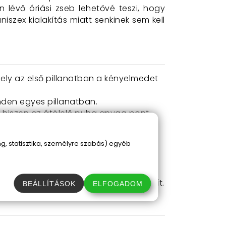
 lévő óriási zseb lehetővé teszi, hogy
iszex kialakítás miatt senkinek sem kell
ely az első pillanatban a kényelmedet
nden egyes pillanatban.
, hiszen az átölelő puha anyag pont
álasztod, hiszen a kapucni a hűvös
, statisztika, személyre szabás) egyéb
 még élvezetesebb legyen az otthoni
rad anélkül, hogy a minőségéből veszít.
BEÁLLÍTÁSOK
ELFOGADOM