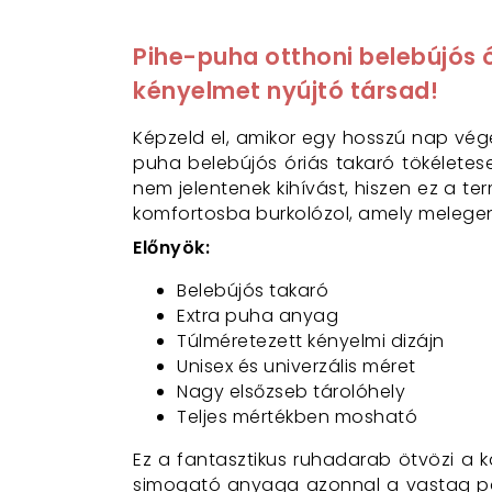
Pihe-puha otthoni belebújós ór
kényelmet nyújtó társad!
Képzeld el, amikor egy hosszú nap vég
puha belebújós óriás takaró tökéletes
nem jelentenek kihívást, hiszen ez a t
komfortosba burkolózol, amely melegen t
Előnyök:
Belebújós takaró
Extra puha anyag
Túlméretezett kényelmi dizájn
Unisex és univerzális méret
Nagy elsőzseb tárolóhely
Teljes mértékben mosható
Ez a fantasztikus ruhadarab ötvözi a 
simogató anyaga azonnal a vastag pam