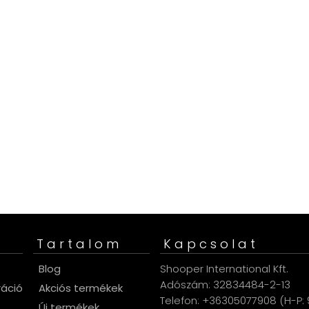
Tartalom
Kapcsolat
s
Blog
Shooper International Kft.
Adószám: 32834484-2-13
ráció
Akciós termékek
Telefon: +36305077908 (H-P: 9
Új termékek