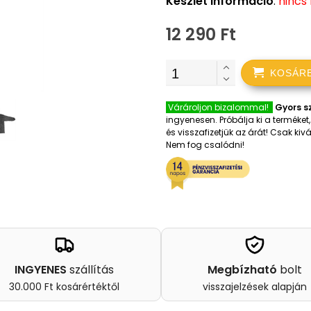
Készlet információ
:
nincs
12 290 Ft
KOSÁR
Várároljon bizalommal!
Gyors sz
ingyenesen. Próbálja ki a terméke
és visszafizetjük az árát! Csak k
Nem fog csalódni!
INGYENES
szállítás
Megbízható
bolt
30.000 Ft kosárértéktől
visszajelzések alapján