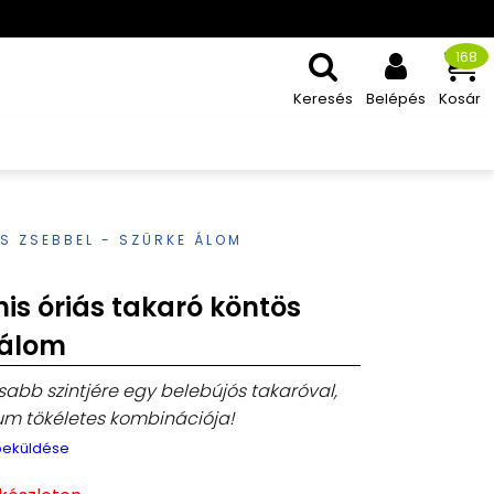
168
Keresés
Belépés
Kosár
S ZSEBBEL - SZÜRKE ÁLOM
s óriás takaró köntös
 álom
bb szintjére egy belebújós takaróval,
um tökéletes kombinációja!
 beküldése