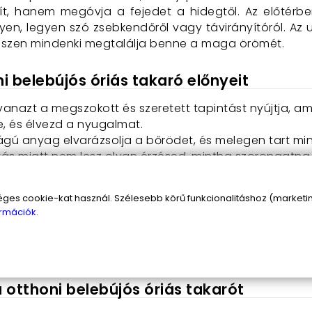
, hanem megóvja a fejedet a hidegtől. Az előtérben
en, legyen szó zsebkendőről vagy távirányítóról. Az un
hiszen mindenki megtalálja benne a maga örömét.
i belebújós óriás takaró előnyeit
nazt a megszokott és szeretett tapintást nyújtja, am
e, és élvezd a nyugalmat.
gú anyag elvarázsolja a bőrödet, és melegen tart mi
tás miatt nem lesz olyan érzésed, mintha szorongatna
ontagságai sem okoznak problémát, ha ezt a takarót v
s cookie-kat használ. Szélesebb körű funkcionalitáshoz (marketing
 biztosítja.
rmációk.
 minden apróságnak, amire csak szükséged lehet, hogy
ható minden gond nélkül, így mindig friss és tiszta ma
otthoni belebújós óriás takarót