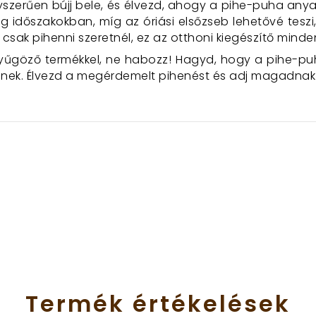
yszerűen bújj bele, és élvezd, ahogy a pihe-puha anya
g időszakokban, míg az óriási elsőzseb lehetővé tesz
 csak pihenni szeretnél, ez az otthoni kiegészítő minden
yűgöző termékkel, ne habozz! Hagyd, hogy a pihe-puh
nek. Élvezd a megérdemelt pihenést és adj magadnak 
Termék
értékelések