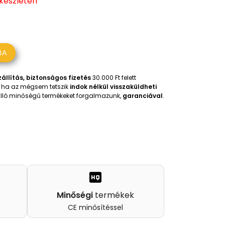
 készleten
BA
állítás, biztonságos fizetés
30.000 Ft felett
t, ha az mégsem tetszik
indok nélkül visszaküldheti
iválló minőségű termékeket forgalmazunk,
garanciával
.
Minőségi
termékek
CE minősítéssel