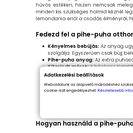
hűvös estéken, hiszen nemcsak melegít
minden kis szükséges holmid kéznél legy
lemondania erről a csodás élményről, 
Fedezd fel a pihe-puha otthon
Kényelmes bebújás:
Az anyag ugya
szolgálja. Egyszerűen csak bújj bel
Pihe-puha anyag:
Az extra puhasá
Kiterjedt méret:
A bőséges kialakí
megfelelő mozgásteret biztosít.
Adatkezelési beállítások
Kapucni melege:
Az időjárás visz
Weboldalunk az alapvető működéshez szüksége
szelek elleni védelem utolsó vonalát
cookie-kat engedélyezhet.
Részletesebb info
Tágas zseb:
Praktikus tárolóhely
pihenés.
Mosásbarát:
Teljes mértékben mos
Hogyan használd a pihe-puha 