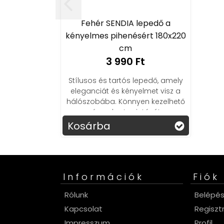
Fehér SENDIA lepedő a
kényelmes pihenésért 180x220
cm
3 990 Ft
Stílusos és tartós lepedő, amely
eleganciát és kényelmet visz a
hálószobába. Könnyen kezelhető
és puha tapintású!
Kosárba
Információk
Fiók
Rólunk
Belépé
Kapcsolat
Regiszt
Impresszum
Profil