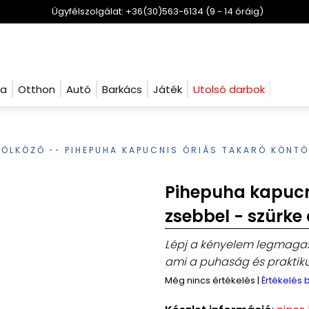
Ügyfélszolgálat: +36(30)563-6134 (9 - 14 óráig)
ha
Otthon
Autó
Barkács
Játék
Utolsó darbok
RÖLKÖZŐ
PIHEPUHA KAPUCNIS ÓRIÁS TAKARÓ KÖNTÖ
Pihepuha kapucni
zsebbel - szürke
Lépj a kényelem legmagasa
ami a puhaság és praktik
Még nincs értékelés
|
Értékelés