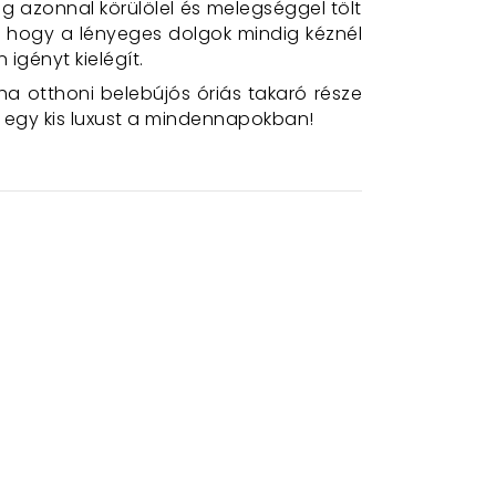
g azonnal körülölel és melegséggel tölt
i, hogy a lényeges dolgok mindig kéznél
 igényt kielégít.
a otthoni belebújós óriás takaró része
egy kis luxust a mindennapokban!