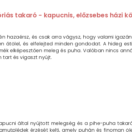
iás takaró - kapucnis, előzsebes házi kön
én hazaérsz, és csak arra vágysz, hogy valami igazán
en átölel, és elfelejted minden gondodat. A hideg es
ermék elképesztően meleg és puha. Valóban nincs anná
art és vigaszt nyújt.
kapucni által nyújtott melegség és a pihe-puha takar
utplédek érzését kelti, amely puhán és finoman ölel