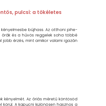
tös, pulcsi: a tökéletes
 kényelmesbe bújhass. Az otthoni pihe-
ti órák és a hűvös reggelek soha többé
l jobb érzés, mint amikor valami igazán
ók kényelmét. Az óriás méretű köntösöd
 körül. A kapucni különösen hasznos a