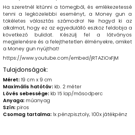
Ha szeretnél kitűnni a tömegből, és emlékezetessé
tenni a legközelebbi eseményt, a Money gun a
tökéletes választás számodra! Ne hagyd ki az
alkalmat, hogy ez az egyedülálló eszköz feldobja a
következő bulidat. Készülj fel a látványos
megjelenésre és a felejthetetlen élményekre, amiket
a Money gun nyújthat!
https://www.youtube.com/embed/jRTAZiOxFjM
Tulajdonságok:
Méret:
19 cm x 9 cm
Maximális hatótáv:
kb. 2 méter
Lövés sebessége:
kb 15 lap/másodperc
Anyaga:
műanyag
Szín:
piros
Csomag tartalma:
1x pénzpisztoly, 100x játékpénz