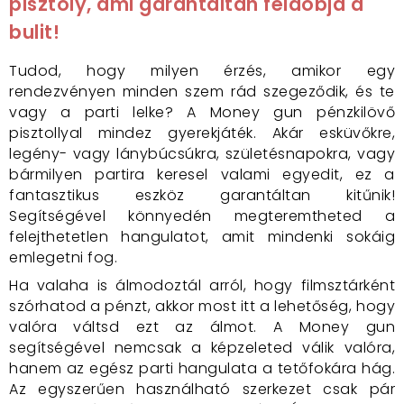
pisztoly, ami garantáltan feldobja a
bulit!
Tudod, hogy milyen érzés, amikor egy
rendezvényen minden szem rád szegeződik, és te
vagy a parti lelke? A Money gun pénzkilövő
pisztollyal mindez gyerekjáték. Akár esküvőkre,
legény- vagy lánybúcsúkra, születésnapokra, vagy
bármilyen partira keresel valami egyedit, ez a
fantasztikus eszköz garantáltan kitűnik!
Segítségével könnyedén megteremtheted a
felejthetetlen hangulatot, amit mindenki sokáig
emlegetni fog.
Ha valaha is álmodoztál arról, hogy filmsztárként
szórhatod a pénzt, akkor most itt a lehetőség, hogy
valóra váltsd ezt az álmot. A Money gun
segítségével nemcsak a képzeleted válik valóra,
hanem az egész parti hangulata a tetőfokára hág.
Az egyszerűen használható szerkezet csak pár