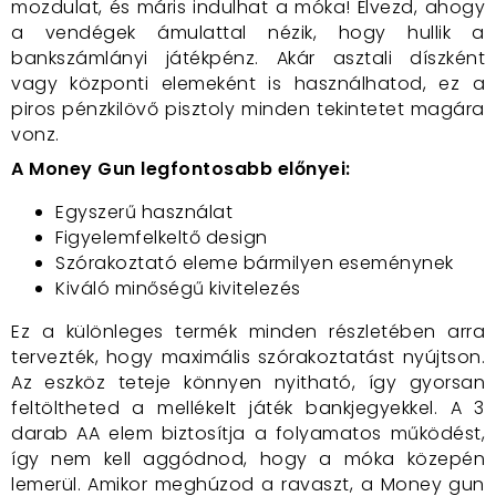
mozdulat, és máris indulhat a móka! Élvezd, ahogy
a vendégek ámulattal nézik, hogy hullik a
bankszámlányi játékpénz. Akár asztali díszként
vagy központi elemeként is használhatod, ez a
piros pénzkilövő pisztoly minden tekintetet magára
vonz.
A Money Gun legfontosabb előnyei:
Egyszerű használat
Figyelemfelkeltő design
Szórakoztató eleme bármilyen eseménynek
Kiváló minőségű kivitelezés
Ez a különleges termék minden részletében arra
tervezték, hogy maximális szórakoztatást nyújtson.
Az eszköz teteje könnyen nyitható, így gyorsan
feltöltheted a mellékelt játék bankjegyekkel. A 3
darab AA elem biztosítja a folyamatos működést,
így nem kell aggódnod, hogy a móka közepén
lemerül. Amikor meghúzod a ravaszt, a Money gun