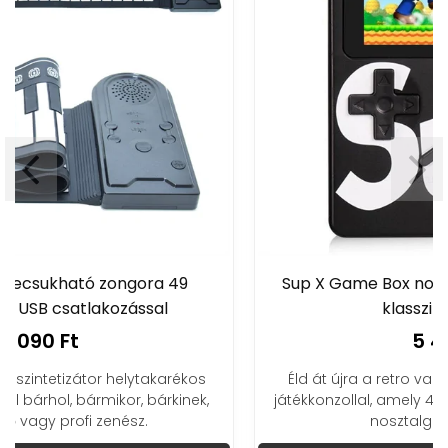
Sup X Game Box nosztalgia játékkonzol 400
klasszikus játékkal
5 490 Ft
Éld át újra a retro varázst ezzel a kompakt kézi
játékkonzollal, amely 400 klasszikus játékot kínál a
nosztalgia kedvelőinek!