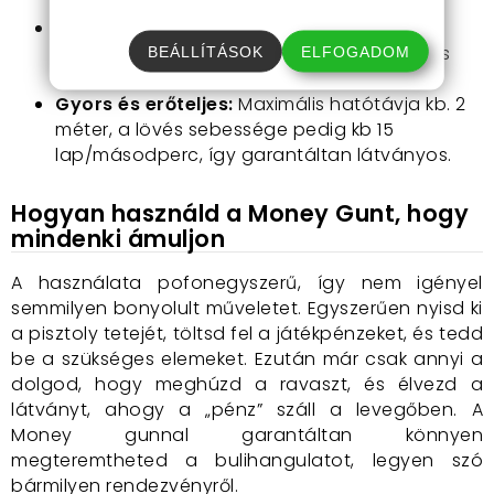
kerülsz.
Kiváló minőség:
Az eszköz strapabíró
műanyagból készült, amely hosszú távon is
BEÁLLÍTÁSOK
ELFOGADOM
bírja a megpróbáltatásokat.
Gyors és erőteljes:
Maximális hatótávja kb. 2
méter, a lövés sebessége pedig kb 15
lap/másodperc, így garantáltan látványos.
Hogyan használd a Money Gunt, hogy
mindenki ámuljon
A használata pofonegyszerű, így nem igényel
semmilyen bonyolult műveletet. Egyszerűen nyisd ki
a pisztoly tetejét, töltsd fel a játékpénzeket, és tedd
be a szükséges elemeket. Ezután már csak annyi a
dolgod, hogy meghúzd a ravaszt, és élvezd a
látványt, ahogy a „pénz” száll a levegőben. A
Money gunnal garantáltan könnyen
megteremtheted a bulihangulatot, legyen szó
bármilyen rendezvényről.