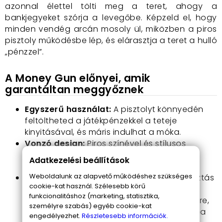
azonnal élettel tölti meg a teret, ahogy a
bankjegyeket szórja a levegőbe. Képzeld el, hogy
minden vendég arcán mosoly ül, miközben a piros
pisztoly működésbe lép, és elárasztja a teret a hulló
„pénzzel”.
A Money Gun előnyei, amik
garantáltan meggyőznek
Egyszerű használat:
A pisztolyt könnyedén
feltöltheted a játékpénzekkel a teteje
kinyitásával, és máris indulhat a móka.
Vonzó design:
Piros színével és stílusos
megjelenésével minden buliban
Adatkezelési beállítások
figyelemfelkeltő.
Weboldalunk az alapvető működéshez szükséges
Széleskörű felhasználás:
Tökéletes választás
cookie-kat használ. Szélesebb körű
esküvőkre, legény- és lánybúcsúkra,
funkcionalitáshoz (marketing, statisztika,
születésnapokra, vagy bármilyen eseményre,
személyre szabás) egyéb cookie-kat
ahol garantáltan a figyelem középpontjába
engedélyezhet.
Részletesebb információk.