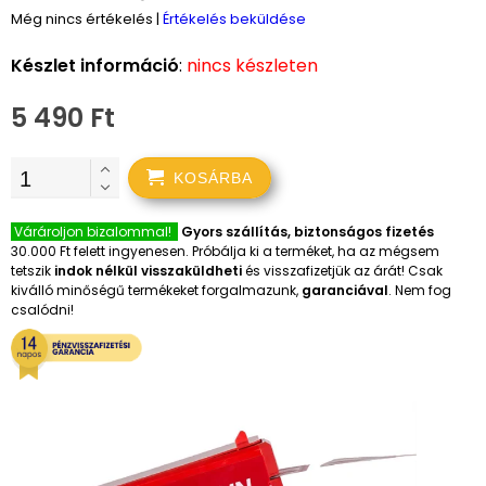
Még nincs értékelés
|
Értékelés beküldése
Készlet információ
:
nincs készleten
5 490 Ft
KOSÁRBA
Várároljon bizalommal!
Gyors szállítás, biztonságos fizetés
30.000 Ft felett ingyenesen. Próbálja ki a terméket, ha az mégsem
tetszik
indok nélkül visszaküldheti
és visszafizetjük az árát! Csak
kiválló minőségű termékeket forgalmazunk,
garanciával
. Nem fog
csalódni!