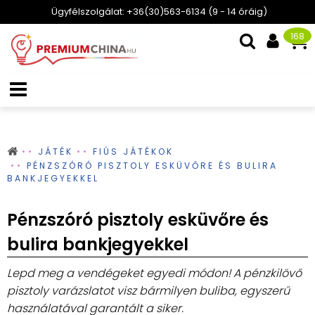
Ügyfélszolgálat: +36(30)563-6134 (9 - 14 óráig)
168
JÁTÉK
FIÚS JÁTÉKOK
PÉNZSZÓRÓ PISZTOLY ESKÜVŐRE ÉS BULIRA
BANKJEGYEKKEL
Pénzszóró pisztoly esküvőre és
bulira bankjegyekkel
Lepd meg a vendégeket egyedi módon! A pénzkilövő
pisztoly varázslatot visz bármilyen buliba, egyszerű
használatával garantált a siker.