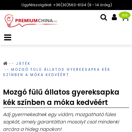
Ügyfélszolgálat: +36(30)563-6134 (9 - 14 óráig)
168
JÁTÉK
MOZGÓ FÜLŰ ÁLLATOS GYEREKSAPKA KÉK
SZÍNBEN A MÓKA KEDVÉÉRT
Mozgó fülű állatos gyereksapka
kék színben a móka kedvéért
Adj gyermekednek egy vidám, mozgatható füles
sapkát, amely garantáltan mosolyt csal mindenki
arcára a hideg napokon!