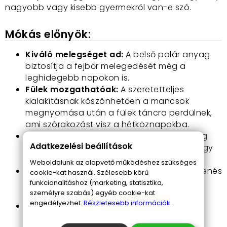
nagyobb vagy kisebb gyermekről van-e szó.
Mókás előnyök:
Kiváló melegséget ad:
A belső polár anyag
biztosítja a fejbőr melegedését még a
leghidegebb napokon is.
Fülek mozgathatóak:
A szeretetteljes
kialakításnak köszönhetően a mancsok
megnyomása után a fülek táncra perdülnek,
ami szórakozást visz a hétköznapokba.
Puha és kényelmes viselet:
A kötött anyag
Adatkezelési beállítások
könnyed érzetet biztosít, így nem szorít vagy
irritál.
Weboldalunk az alapvető működéshez szükséges
Figyelemfelkeltő dizájn:
Az állatos megjelenés
cookie-kat használ. Szélesebb körű
és a játékos elemek garantáltan minden
funkcionalitáshoz (marketing, statisztika,
személyre szabás) egyéb cookie-kat
gyermek kedvencévé teszik ezt a sapkát.
engedélyezhet.
Részletesebb információk.
Egyszerűen kezelhető:
Könnyen fel- és
levehető, így a gyerekek is gyorsan