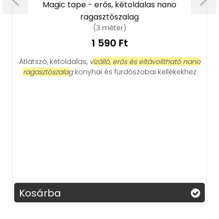
g
Magic tape - erős, kétoldalas nano
ragasztószalag
(3 méter)
1 590 Ft
s
Átlátszó, kétoldalas,
vízálló, erős és eltávolítható nano
ragasztószalag
konyhai és fürdőszobai kellékekhez
Kosárba