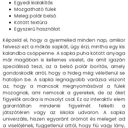
Egyedi kialakítás
Mozgatható fülek
Meleg polár belső
Kötött textúra
Egyszerű használat
Képzeld el, hogy a gyermeked minden nap, amikor
felveszi ezt a mókás sapkát, úgy érzi, mintha egy kis
kalandba csöppenne. A sapka puha kötött anyaga
már magában is kellemes viselet, de amit igazán
speciálissá teszi, az a belső polár borítás, amely
gondoskodik arról, hogy a hideg még véletlenül se
hatoljon be. A sapka legnagyobb varázsa viszont
az, hogy a mancsok megnyomásával a fülek
mozognak, ami nemcsak a gyerekek, de az őket
figyelők arcára is mosolyt csal. Ez az interaktív elem
garantáltan mindenki figyelmét felkelti a
játszótéren vagy az iskolai udvaron. A sapka
univerzális, hiszen egyaránt örömöt és meleget ad
a viselőjének, függetlenül attól, hogy fiú vagy lány,