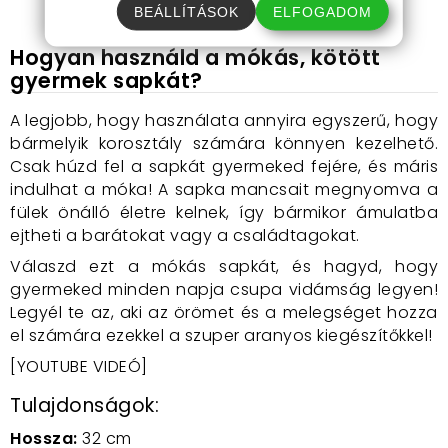
megtanulják használni.
BEÁLLÍTÁSOK
ELFOGADOM
Hogyan használd a mókás, kötött
gyermek sapkát?
A legjobb, hogy használata annyira egyszerű, hogy
bármelyik korosztály számára könnyen kezelhető.
Csak húzd fel a sapkát gyermeked fejére, és máris
indulhat a móka! A sapka mancsait megnyomva a
fülek önálló életre kelnek, így bármikor ámulatba
ejtheti a barátokat vagy a családtagokat.
Válaszd ezt a mókás sapkát, és hagyd, hogy
gyermeked minden napja csupa vidámság legyen!
Legyél te az, aki az örömet és a melegséget hozza
el számára ezekkel a szuper aranyos kiegészítőkkel!
[YOUTUBE VIDEÓ]
Tulajdonságok:
Hossza:
32 cm