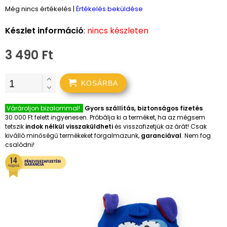
Még nincs értékelés
|
Értékelés beküldése
Készlet információ
:
nincs készleten
3 490 Ft
KOSÁRBA
Várároljon bizalommal!
Gyors szállítás, biztonságos fizetés
30.000 Ft felett ingyenesen. Próbálja ki a terméket, ha az mégsem
tetszik
indok nélkül visszaküldheti
és visszafizetjük az árát! Csak
kiválló minőségű termékeket forgalmazunk,
garanciával
. Nem fog
csalódni!