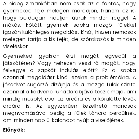
A hideg zimankóban nem csak az a fontos, hogy
gyermeked feje melegen maradjon, hanem az is,
hogy boldogan induljon útnak minden reggel. A
mókás, kötött gyermek sapka mozgó fülekkel
igazán különleges megoldást kínál, hiszen nemcsak
melegen tartja a kis fejét, de szórakozás is minden
viseléskor.
Gyermeked gyakran érzi magát egyedül a
játszótéren? Vagy nehezen veszi rá magát, hogy
felvegye a sapkát indulás előtt? Ez a sapka
azonnal megoldást kínál ezekre a problémákra. A
jókedvet sugárzó dizájnja és a mozgó fülek szinte
azonnal a kedvenc ruhadarabjává teszik majd, ami
mindig mosolyt csal az arcára és a körülötte lévők
arcára is. Az egyszerűen kezelhető mancsok
megnyomásával pedig a fülek táncra perdülnek,
ami minden nap új kalandot nyújt a viselőjének.
Előnyök: