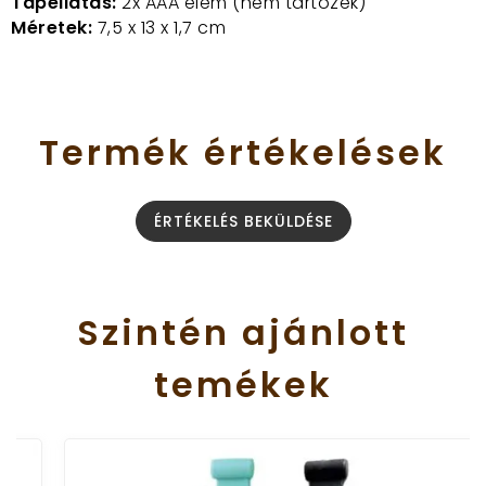
Tápellátás:
2x AAA elem (nem tartozék)
Méretek:
7,5 x 13 x 1,7 cm
Termék
értékelések
ÉRTÉKELÉS BEKÜLDÉSE
Szintén
ajánlott
temékek