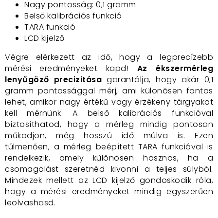
Nagy pontosság: 0,1 gramm
Belső kalibrációs funkció
TARA funkció
LCD kijelző
Végre elérkezett az idő, hogy a legprecízebb
mérési eredményeket kapd!
Az ékszermérleg
lenyűgöző precizitása
garantálja, hogy akár 0,1
gramm pontossággal mérj, ami különösen fontos
lehet, amikor nagy értékű vagy érzékeny tárgyakat
kell mérnünk. A belső kalibrációs funkcióval
biztosíthatod, hogy a mérleg mindig pontosan
működjön, még hosszú idő múlva is. Ezen
túlmenően, a mérleg beépített TARA funkcióval is
rendelkezik, amely különösen hasznos, ha a
csomagolást szeretnéd kivonni a teljes súlyból.
Mindezek mellett az LCD kijelző gondoskodik róla,
hogy a mérési eredményeket mindig egyszerűen
leolvashasd.