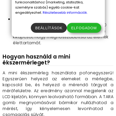
teszi a gyors és egyszerű leolvasást, így
funkcionalitáshoz (marketing, statisztika,
azonnal hozzáférhetsz a szükséges
személyre szabás) egyéb cookie-kat
engedélyezhet.
Részletesebb információk.
információkhoz.
Automatikus kikapcsolás:
Az
energiatakarékosság jegyében a mérleg 60
BEÁLLÍTÁSOK
ELFOGADOM
másodperc inaktivitás után automatikusan
kikapcsol, hogy meghosszabbítsa az elemek
élettartamát.
Hogyan használd a mini
ékszermérleget?
A mini ékszermérleg használata pofonegyszerű!
Egyszerűen helyezd az elemeket a mérlegbe,
kapcsold be, és helyezd a mérendő tárgyat a
mérőfelületre. Az eredmény azonnal megjelenik az
LCD kijelzőn, könnyen leolvasható formában. A TARA
gomb megnyomásával bármikor nullázhatod a
mérést, így kényelemesen levonhatod a
csomagolás súlyát.