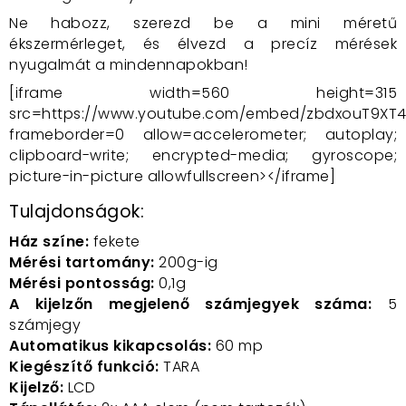
Ne habozz, szerezd be a mini méretű
ékszermérleget, és élvezd a precíz mérések
nyugalmát a mindennapokban!
[iframe width=560 height=315
src=https://www.youtube.com/embed/zbdxouT9XT
frameborder=0 allow=accelerometer; autoplay;
clipboard-write; encrypted-media; gyroscope;
picture-in-picture allowfullscreen></iframe]
Tulajdonságok:
Ház színe:
fekete
Mérési tartomány:
200g-ig
Mérési pontosság:
0,1g
A kijelzőn megjelenő számjegyek száma:
5
számjegy
Automatikus kikapcsolás:
60 mp
Kiegészítő funkció:
TARA
Kijelző:
LCD