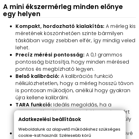
A mini ékszermérleg minden előnye
egy helyen
Kompakt, hordozható kialakítás:
A mérleg kis
méretének köszönhetően szinte bármilyen
táskában vagy zsebben elfér, így mindig veled
lehet.
Precíz mérési pontosság:
A 0,1 grammos
pontosság biztosítja, hogy minden mérésed
pontos és megbízható legyen.
Belső kalibráció:
A kalibrációs funkció
nélkülözhetetlen, hogy a mérleg hosszú távon
is pontosan működjön, anélkül hogy gyakran
újra kellene kalibrálni.
TARA funkció:
Ideális megoldás, ha a
csomagolás súlyát szeretnéd levonni a mért
összegből, megkönnyítve ezzel a pontos súly
Adatkezelési beállítások
megállapítását.
Weboldalunk az alapvető működéshez szükséges
Kijelző LCD technológiával:
A kijelző lehetővé
cookie-kat használ. Szélesebb körű