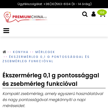
Ügyfélszolgálat: +36(30)563-6134 (9 - 14 óráig)
168
KONYHA
MÉRLEGEK
ÉKSZERMÉRLEG 0,1 G PONTOSSÁGGAL ÉS
ZSEBMÉRLEG FUNKCIÓVAL
Ékszermérleg 0,1 g pontossággal
és zsebmérleg funkcióval
Kompakt zsebmérleg, amely egyszerű használatával
és nagy pontosságával megkönnyíti a napi
méréseidet.