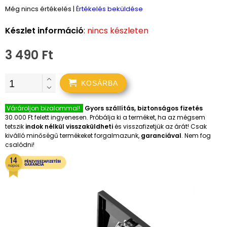
Még nincs értékelés
|
Értékelés beküldése
Készlet információ
:
nincs készleten
3 490 Ft
KOSÁRBA
Várároljon bizalommal!
Gyors szállítás, biztonságos fizetés
30.000 Ft felett ingyenesen. Próbálja ki a terméket, ha az mégsem
tetszik
indok nélkül visszaküldheti
és visszafizetjük az árát! Csak
kiválló minőségű termékeket forgalmazunk,
garanciával
. Nem fog
csalódni!