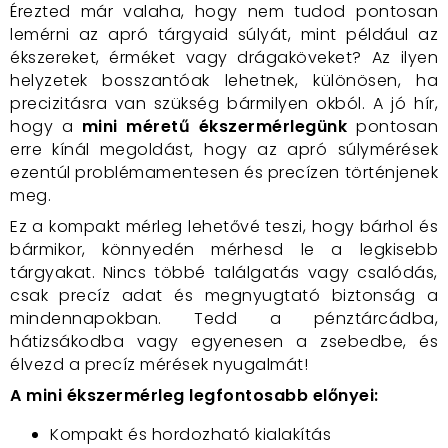
Érezted már valaha, hogy nem tudod pontosan
lemérni az apró tárgyaid súlyát, mint például az
ékszereket, érméket vagy drágaköveket? Az ilyen
helyzetek bosszantóak lehetnek, különösen, ha
precizitásra van szükség bármilyen okból. A jó hír,
hogy a
mini méretű ékszermérlegünk
pontosan
erre kínál megoldást, hogy az apró súlymérések
ezentúl problémamentesen és precízen történjenek
meg.
Ez a kompakt mérleg lehetővé teszi, hogy bárhol és
bármikor, könnyedén mérhesd le a legkisebb
tárgyakat. Nincs többé találgatás vagy csalódás,
csak precíz adat és megnyugtató biztonság a
mindennapokban. Tedd a pénztárcádba,
hátizsákodba vagy egyenesen a zsebedbe, és
élvezd a precíz mérések nyugalmát!
A mini ékszermérleg legfontosabb előnyei:
Kompakt és hordozható kialakítás