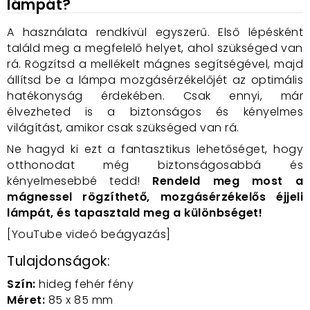
lámpát?
A használata rendkívül egyszerű. Első lépésként
találd meg a megfelelő helyet, ahol szükséged van
rá. Rögzítsd a mellékelt mágnes segítségével, majd
állítsd be a lámpa mozgásérzékelőjét az optimális
hatékonyság érdekében. Csak ennyi, már
élvezheted is a biztonságos és kényelmes
világítást, amikor csak szükséged van rá.
Ne hagyd ki ezt a fantasztikus lehetőséget, hogy
otthonodat még biztonságosabbá és
kényelmesebbé tedd!
Rendeld meg most a
mágnessel rögzíthető, mozgásérzékelős éjjeli
lámpát, és tapasztald meg a különbséget!
[YouTube videó beágyazás]
Tulajdonságok:
Szín:
hideg fehér fény
Méret:
85 x 85 mm