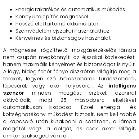
Energiatakarékos és automatikus működés
Könnyű telepítés mágnessel
Hosszú élettartamú akkumulátor
Szemvédelem éjszakai használathoz
Kényelmes és biztonságos használat
A mágnessel rögzíthető, mozgásérzékelős lámpa
nem csupán megkönnyíti az éjszakai közlekedést,
hanem maximális kényelmet és biztonságot is nyújt.
A lágy, hideg fehér fénye diszkréten világítja meg a
tereket, legyen szó hálószobáról, fürdőszobáról,
lépcsőről, vagy akár folyosóról. Az
intelligens
szenzor
minden mozgást érzékel, azonnal
aktiválódik, majd 25 másodperc elteltével
automatikusan kikapcsol. Ezzel energia- és
költséghatékony működést biztosít. Nem kell többé
a kapcsoló után kutakodni a sötétben, a lámpa
magától végzi a dolgát, és csak akkor világít,
amikor szükséged van rá.