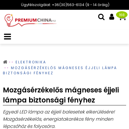
Ügyfélszolgálat: +36(30)563-6134 (9 - 14 óráig)
168
ELEKTRONIKA
MOZGÁSÉRZÉKELŐS MÁGNESES ÉJJELI LÁMPA
BIZTONSÁGI FÉNYHEZ
Mozgásérzékelős mágneses éjjeli
lámpa biztonsági fényhez
Egyedi LED lámpa az éjjeli balesetek elkerülésére!
Mozgásérzékelős, energiatakarékos fény minden
lépcsőhöz és folyosóra.