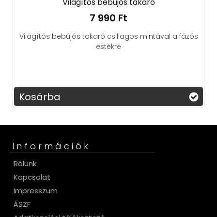
Világítós bebújós takaró
7 990 Ft
Világítós bebújós takaró csillagos mintával a fázós
estékre
Kosárba
Információk
Rólunk
Kapcsolat
Impresszum
ÁSZF