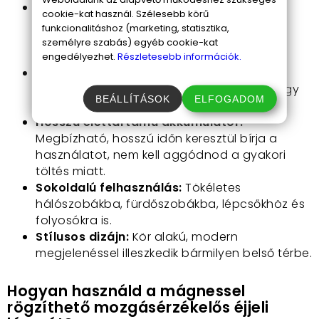
Biztonságos éjszakai közlekedés:
cookie-kat használ. Szélesebb körű
Automatikusan aktiválódik, ha mozgást
funkcionalitáshoz (marketing, statisztika,
érzékel, így elkerülheted az éjszakai
személyre szabás) egyéb cookie-kat
baleseteket.
engedélyezhet.
Részletesebb információk.
Egyszerű és gyors telepítés:
Mágnessel
felszerelhető, nem igényel szakértelmet vagy
BEÁLLÍTÁSOK
ELFOGADOM
speciális eszközöket.
Hosszú élettartamú akkumulátor:
Megbízható, hosszú időn keresztül bírja a
használatot, nem kell aggódnod a gyakori
töltés miatt.
Sokoldalú felhasználás:
Tökéletes
hálószobákba, fürdőszobákba, lépcsőkhöz és
folyosókra is.
Stílusos dizájn:
Kör alakú, modern
megjelenéssel illeszkedik bármilyen belső térbe.
Hogyan használd a mágnessel
rögzíthető mozgásérzékelős éjjeli