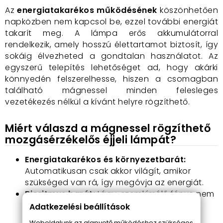
Az
energiatakarékos működésének
köszönhetően
napközben nem kapcsol be, ezzel további energiát
takarít meg. A lámpa erős akkumulátorral
rendelkezik, amely hosszú élettartamot biztosít, így
sokáig élvezheted a gondtalan használatot. Az
egyszerű telepítés lehetőséget ad, hogy akárki
könnyedén felszerelhesse, hiszen a csomagban
található mágnessel minden felesleges
vezetékezés nélkül a kívánt helyre rögzíthető.
Miért válaszd a mágnessel rögzíthető
mozgásérzékelős éjjeli lámpát?
Energiatakarékos és környezetbarát:
Automatikusan csak akkor világít, amikor
szükséged van rá, így megóvja az energiát.
Bioritmus barát:
Lágy, szemkímélő fénye nem
zavarja meg az alvás minőségét és a
Adatkezelési beállítások
bioritmust.
Weboldalunk az alapvető működéshez szükséges