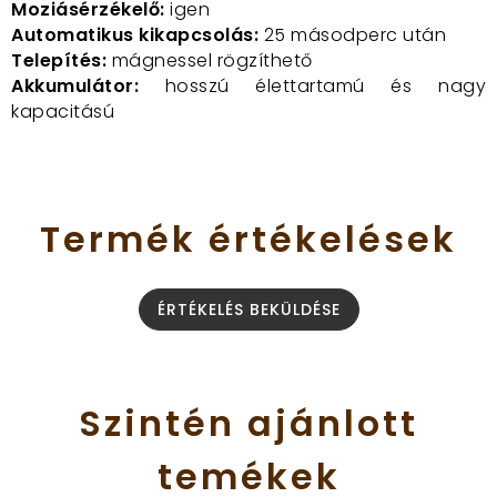
Moziásérzékelő:
igen
Automatikus kikapcsolás:
25 másodperc után
Telepítés:
mágnessel rögzíthető
Akkumulátor:
hosszú élettartamú és nagy
kapacitású
Termék
értékelések
ÉRTÉKELÉS BEKÜLDÉSE
Szintén
ajánlott
temékek