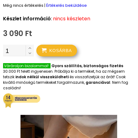
Még nincs értékelés
|
Értékelés beküldése
Készlet információ
:
nincs készleten
3 090 Ft
KOSÁRBA
Várároljon bizalommal!
Gyors szállítás, biztonságos fizetés
30.000 Ft felett ingyenesen. Próbálja ki a terméket, ha az mégsem
tetszik
indok nélkül visszaküldheti
és visszafizetjük az árát! Csak
kiválló minőségű termékeket forgalmazunk,
garanciával
. Nem fog
csalódni!