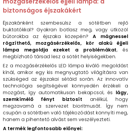
mozgásérzékelős éjjeli lámpa: a
biztonságos éjszakákért
Éjszakánként szembesülsz a sötétben rejlő
buktatókkal? Gyakran botlasz meg, vagy ütközöl
bútorokba az éjszaka közepén?
A mágnessel
rögzíthető, mozgásérzékelős, kör alakú éjjeli
lámpa megoldja ezeket a problémákat
, és
megbízható társad lesz a sötét helyiségekben.
Ez a mozgásérzékelős LED lámpa kiváló megoldást
kínál, amikor egy kis megnyugtató világításra van
szükséged az éjszakai sétáid során. Az innovatív
technológia segítségével könnyedén érzékeli a
mozgást, így automatikusan bekapcsol, és
lágy,
szemkímélő fényt biztosít
anélkül, hogy
megzavarná a szervezet bioritmusát. Így nem
csupán a sötétben való tájékozódást könnyíti meg,
hanem a pihentető alvást sem veszélyezteti.
A termék legfontosabb előnyei: