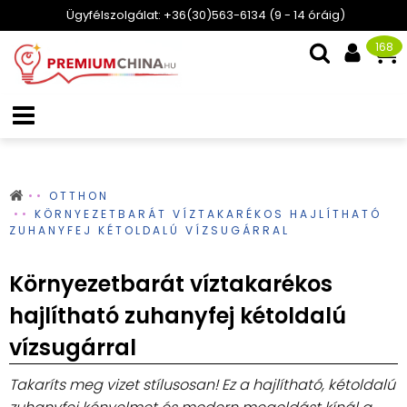
Ügyfélszolgálat: +36(30)563-6134 (9 - 14 óráig)
168
OTTHON
KÖRNYEZETBARÁT VÍZTAKARÉKOS HAJLÍTHATÓ
ZUHANYFEJ KÉTOLDALÚ VÍZSUGÁRRAL
Környezetbarát víztakarékos
hajlítható zuhanyfej kétoldalú
vízsugárral
Takaríts meg vizet stílusosan! Ez a hajlítható, kétoldalú