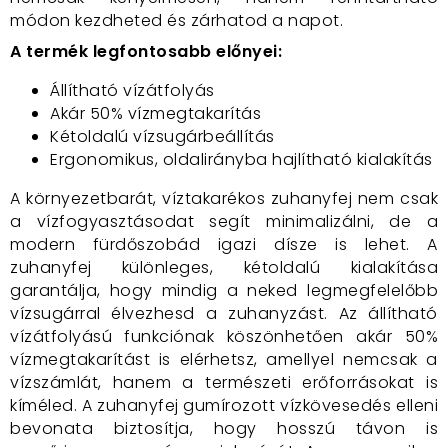
módon kezdheted és zárhatod a napot.
A termék legfontosabb előnyei:
Állítható vízátfolyás
Akár 50% vízmegtakarítás
Kétoldalú vízsugárbeállítás
Ergonomikus, oldalirányba hajlítható kialakítás
A környezetbarát, víztakarékos zuhanyfej nem csak
a vízfogyasztásodat segít minimalizálni, de a
modern fürdőszobád igazi dísze is lehet. A
zuhanyfej különleges, kétoldalú kialakítása
garantálja, hogy mindig a neked legmegfelelőbb
vízsugárral élvezhesd a zuhanyzást. Az állítható
vízátfolyású funkciónak köszönhetően akár 50%
vízmegtakarítást is elérhetsz, amellyel nemcsak a
vízszámlát, hanem a természeti erőforrásokat is
kíméled. A zuhanyfej gumírozott vízkövesedés elleni
bevonata biztosítja, hogy hosszú távon is