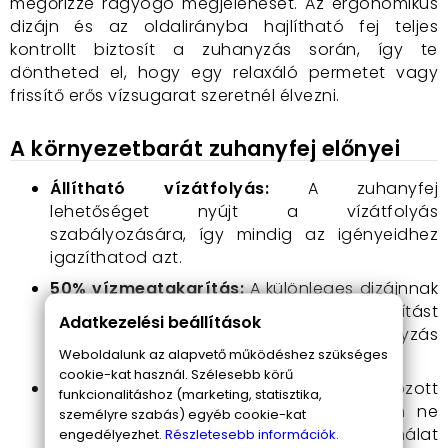
megőrizze ragyogó megjelenését. Az ergonomikus
dizájn és az oldalirányba hajlítható fej teljes
kontrollt biztosít a zuhanyzás során, így te
döntheted el, hogy egy relaxáló permetet vagy
frissítő erős vízsugarat szeretnél élvezni.
A környezetbarát zuhanyfej előnyei
Állítható vízátfolyás:
A zuhanyfej
lehetőséget nyújt a vízátfolyás
szabályozására, így mindig az igényeidhez
igazíthatod azt.
50% vízmegtakarítás:
A különleges dizájnnak
köszönhetően jelentős vízmegtakarítást
Adatkezelési beállítások
érhetsz el, anélkül, hogy a zuhanyzás
Weboldalunk az alapvető működéshez szükséges
élményén csorbulna.
cookie-kat használ. Szélesebb körű
Vízkövesedés elleni védelem:
A gumírozott
funkcionalitáshoz (marketing, statisztika,
bevonat biztosítja, hogy a zuhanyfejen ne
személyre szabás) egyéb cookie-kat
alakuljon ki vízkő, még hosszú távú használat
engedélyezhet.
Részletesebb információk.