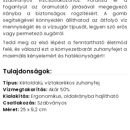
szabványos vízcsatlakozóhoz. Fordítsd el a
fogantyút az óramutató járásával megegyező
irányba a biztonságos rögzítésért. A gomb
segítségével könnyedén állíthatod az átfolyó víz
mennyiségét és a vízsugár típusát, legyen szó erős
vagy permetező sugárról.
Tedd meg az első lépést a fenntartható életmód
felé, és válaszd ezt a környezetbarát zuhanyfejet a
maximális kényelemért és hatékonyságért!
Tulajdonságok:
Típus:
Kétoldalú, víztakarékos zuhanyfej
Vízmegtakarítás:
Akár 50%
Kialakítás:
Ergonomikus, oldalirányba hajlítható
Csatlakozás:
Szabványos
Méret:
25 x 9,2 cm