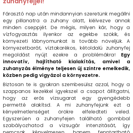
zuhanyfejjel!
Fárasztó nap után mindannyian szeretünk megállni
egy pillanatra a zuhany alatt, kiélvezve annak
minden cseppjét. De mégis, milyen kár, hogy a
vízfogyasztás ilyenkor az egekbe szökik, és
környezeti lábnyomunkat is tovább növeljük. A
környezetbarát, víztakarékos, kétoldalú zuhanyfej
megoldást nyújt ezekre a problémákra!
Egy
innovatív, hajlítható kialakítás, amivel a
zuhanyzás élménye teljesen új szintre emelkedik,
közben pedig vigyázol a környezetre.
Biztosan te is gyakran szembesülsz azzal, hogy a
szappanos kezekkel igyekszel a csapot állítgatni,
hogy az erős vízsugarat egy gyengédebb
permetté alakítsd. A mi zuhanyfejünk ezt a
kényelmetlenséget örökre elfeledteti veled.
Egyszerűen a zuhanyfejen található gombbal
szabályozhatod a vízsugár intenzitását, így
nemcsak kényelmesen, hanem fenntartható