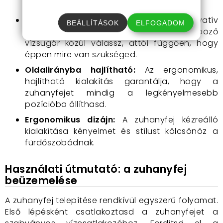
során sem.
Kétoldalú vízsugárbeállítás:
Az innovatív
BEÁLLÍTÁSOK
ELFOGADOM
kialakítás lehetővé teszi, hogy két különböző
vízsugár közül válassz, attól függően, hogy
éppen mire van szükséged.
Oldalirányba hajlítható:
Az ergonomikus,
hajlítható kialakítás garantálja, hogy a
zuhanyfejet mindig a legkényelmesebb
pozícióba állíthasd.
Ergonomikus dizájn:
A zuhanyfej kézreálló
kialakítása kényelmet és stílust kölcsönöz a
fürdőszobádnak.
Használati útmutató: a zuhanyfej
beüzemelése
A zuhanyfej telepítése rendkívül egyszerű folyamat.
Első lépésként csatlakoztasd a zuhanyfejet a