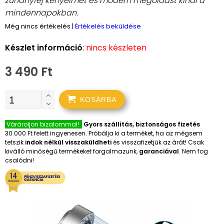
zuhanyfej kényelmet és modern megoldást kínál a
mindennapokban.
Még nincs értékelés
|
Értékelés beküldése
Készlet információ
:
nincs készleten
3 490 Ft
KOSÁRBA
Várároljon bizalommal!
Gyors szállítás, biztonságos fizetés
30.000 Ft felett ingyenesen. Próbálja ki a terméket, ha az mégsem
tetszik
indok nélkül visszaküldheti
és visszafizetjük az árát! Csak
kiválló minőségű termékeket forgalmazunk,
garanciával
. Nem fog
csalódni!