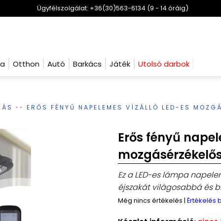
Ügyfélszolgálat: +36(30)563-6134 (9 - 14 óráig)
ha
Otthon
Autó
Barkács
Játék
Utolsó darbok
TÁS
ERŐS FÉNYŰ NAPELEMES VÍZÁLLÓ LED-ES MOZG
Erős fényű napel
mozgásérzékelő
Ez a LED-es lámpa napel
éjszakát világosabbá és b
Még nincs értékelés
|
Értékelés