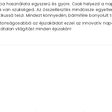
a használata egyszerű és gyors. Csak helyezd a na
a van szükséged. Az összeillesztés mindössze egyetlen
tikussá teszi. Mindezt könnyedén, bármiféle bonyolult te
tonságosabbá az éjszakáidat ezzel az innovatív nap
dtalan világítást minden éjszakán!