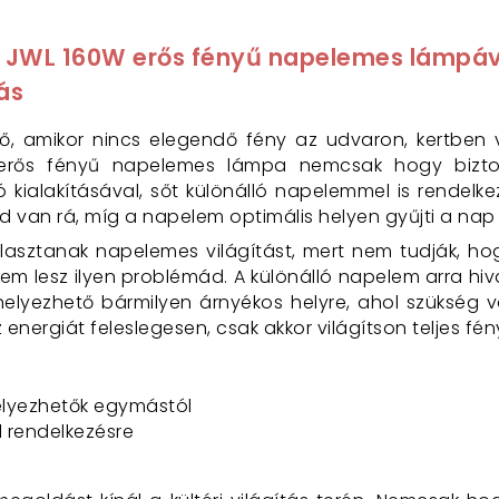
a JWL 160W erős fényű napelemes lámpáv
ás
tő, amikor nincs elegendő fény az udvaron, kertben
 erős fényű napelemes lámpa nemcsak hogy biztos
ló kialakításával, sőt különálló napelemmel is rendel
van rá, míg a napelem optimális helyen gyűjti a nap 
asztanak napelemes világítást, mert nem tudják, hog
nem lesz ilyen problémád. A különálló napelem arra hi
elyezhető bármilyen árnyékos helyre, ahol szükség v
energiát feleslegesen, csak akkor világítson teljes fé
elyezhetők egymástól
l rendelkezésre