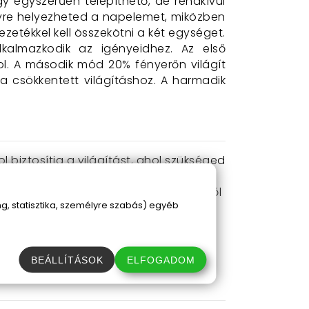
y egyszerűen telepíthető, de rendkívül
lyre helyezheted a napelemet, miközben
zetékkel kell összekötni a két egységet.
almazkodik az igényeidhez. Az első
. A második mód 20% fényerőn világít
a csökkentett világításhoz. A harmadik
iztosítja a világítást, ahol szükséged
nyeidnek, legyen szó teljes fényerőről
, statisztika, személyre szabás) egyéb
apadéknak és párának, így bármikor
ahol szükséges.
BEÁLLÍTÁSOK
ELFOGADOM