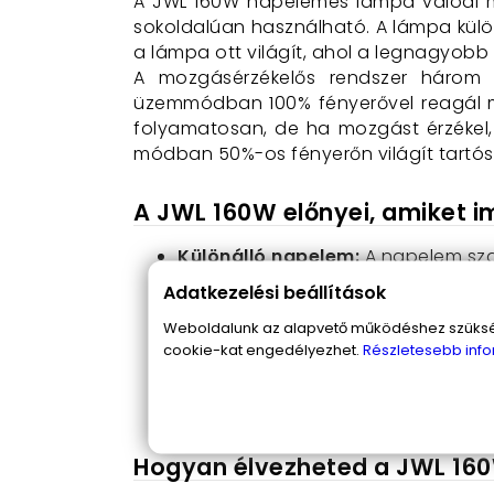
A JWL 160W napelemes lámpa valódi meg
sokoldalúan használható. A lámpa külö
a lámpa ott világít, ahol a legnagyobb 
A mozgásérzékelős rendszer három 
üzemmódban 100% fényerővel reagál m
folyamatosan, de ha mozgást érzékel, 
módban 50%-os fényerőn világít tartós
A JWL 160W előnyei, amiket i
Különálló napelem:
A napelem szab
van rá.
Adatkezelési beállítások
Háromféle világítási mód:
Válaszd
Weboldalunk az alapvető működéshez szüksége
mozgás esetén, vagy folyamatos, 
cookie-kat engedélyezhet.
Részletesebb info
Vízállóság:
Az időjárás viszontags
megbízhatsz benne.
Állítható irány:
A lámpa forgatható
Hogyan élvezheted a JWL 16