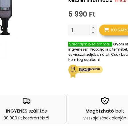
Készlet információ
:
nincs
5 990 Ft
KOSÁR
Várároljon bizalommal!
Gyors sz
ingyenesen. Próbálja ki a terméke
és visszafizetjük az árát! Csak k
Nem fog csalódni!
INGYENES
szállítás
Megbízható
bolt
30.000 Ft kosárértéktől
visszajelzések alapján