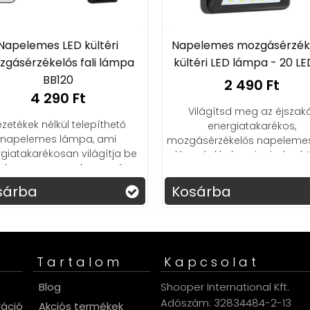
Napelemes mozgásérzékelős
Napelemes táv
kültéri LED lámpa - 20 LED-el
reflektor
2 490 Ft
mozgásér
4 59
Világítsd meg az éjszakát
energiatakarékos,
Erős fényű, napele
mozgásérzékelős napelemes LED-
ami mozgásé
lámpánkkal, ami minden kültéri
időjárásálló. Távo
a
igényedet kielégíti!
vezeték
Kosárba
Kosárba
Tartalom
Kapcsolat
s
Blog
Shooper International Kft.
Adószám: 32834484-2-13
ráció
Akciós termékek