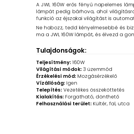
A JWL 160W erős fényű napelemes lámp
lámpát pedig bárhova, ahol világításr
funkció az éjszakai világítást is automa
Ne habozz, tedd kényelmesebbé és biz
ma a JWL 160W lámpát, és élvezd a gon
Tulajdonságok:
Teljesítmény:
160W
Világítási módok:
3 üzemmód
Érzékelési mód:
Mozgásérzékelő
Vízállóság:
Igen
Telepítés:
Vezetékes összeköttetés
Kialakítás:
Forgatható, dönthető
Felhasználási terület:
Kültér, fal, utca