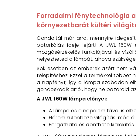
Forradalmi fénytechnológia 
környezetbarát kültéri világít
Gondoltál már arra, mennyire idegesí
botorkálás ideje lejárt! A JWL 160W
mozgásérzékelős funkciójával és vízál
helyezheted a lámpát, ahova szükséged 
Sok esetben az emberek azért nem vál
telepítéshez. Ezzel a termékkel többet 
a napfényt, így a lámpa szabadon elh
gondoskodik arról, hogy ne pazarold az 
A JWL 160W lámpa előnyei:
A lámpa és a napelem távol is elh
Három különböző világítási mód ál
Forgatható és dönthető kialakítás