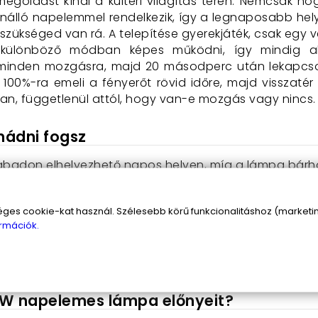
oldást kínál a kültéri világítás terén. Nemcsak hog
nálló napelemmel rendelkezik, így a legnaposabb he
szükséged van rá. A telepítése gyerekjáték, csak egy ve
különböző módban képes működni, így mindig alk
inden mozgásra, majd 20 másodperc után lekapcsol
100%-ra emeli a fényerőt rövid időre, majd visszatér 
an, függetlenül attól, hogy van-e mozgás vagy nincs.
mádni fogsz
adon elhelyezhető napos helyen, míg a lámpa bárhol b
 ki azt az üzemmódot, amely leginkább megfelel az igé
s cookie-kat használ. Szélesebb körű funkcionalitáshoz (marketing
alacsonyabb fényerőről.
rmációk.
ágai sem jelentenek problémát, a lámpa ellenáll a cs
 és dönthető, hogy pontosan oda irányítsd a fényt, 
0W napelemes lámpa előnyeit?