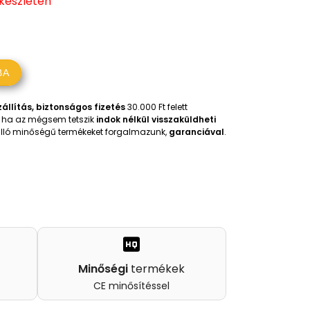
 készleten
BA
állítás, biztonságos fizetés
30.000 Ft felett
t, ha az mégsem tetszik
indok nélkül visszaküldheti
iválló minőségű termékeket forgalmazunk,
garanciával
.
Minőségi
termékek
CE minősítéssel