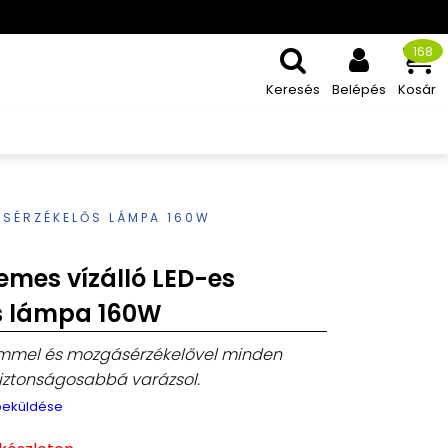
168
Keresés
Belépés
Kosár
ÁSÉRZÉKELŐS LÁMPA 160W
emes vízálló LED-es
s lámpa 160W
emmel és mozgásérzékelővel minden
iztonságosabbá varázsol.
 beküldése