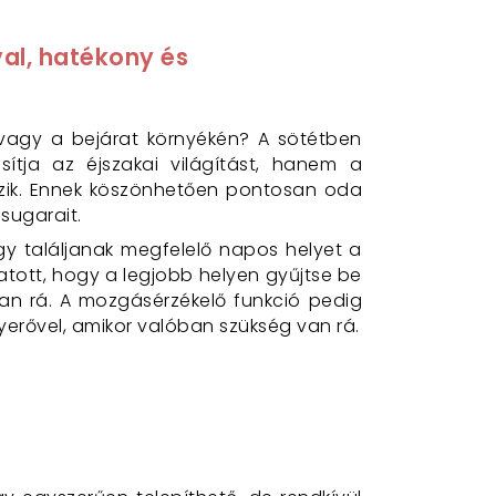
al, hatékony és
 vagy a bejárat környékén? A sötétben
ítja az éjszakai világítást, hanem a
kezik. Ennek köszönhetően pontosan oda
sugarait.
y találjanak megfelelő napos helyet a
vatott, hogy a legjobb helyen gyűjtse be
an rá. A mozgásérzékelő funkció pedig
nyerővel, amikor valóban szükség van rá.