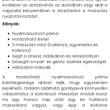
irodában az asztalodnál, az autódban vagy akár a
nappalid kényelmében is élvezheted a masszázs
nyújtotta lazítást.
Előnyök:
Nyakmasszírozó párna
Hordozható kivitel
3 masszázs mód (hullámzó, egyenletes és
körkörös)
Segít a stressz oldásában és relaxációban
Elősegíti a nyak- és gerinc ízületek egészségét
Hálózatról működik
A hordozható nyakmasszírozó párna
különlegessége abban rejlik, hogy egyszerűen
kezelhető. Oldalán található gombjaival könnyedén
választhatsz a különböző masszázs módok közül:
ha egy hosszú nap után egy kis hullámzó
masszázsra vágysz, vagy épp a körkörös