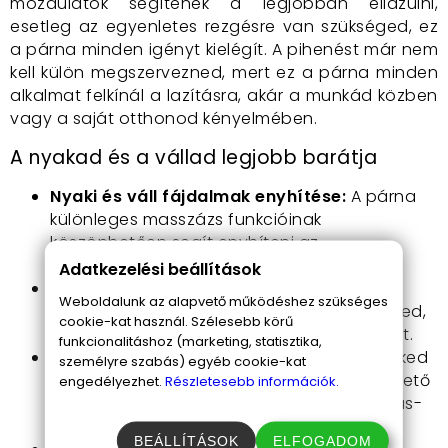
mozdulatok segítenek a legjobban ellazulni,
esetleg az egyenletes rezgésre van szükséged, ez
a párna minden igényt kielégít. A pihenést már nem
kell külön megszervezned, mert ez a párna minden
alkalmat felkínál a lazításra, akár a munkád közben
vagy a saját otthonod kényelmében.
A nyakad és a vállad legjobb barátja
Nyaki és váll fájdalmak enyhítése:
A párna
különleges masszázs funkcióinak
köszönhetően segít enyhíteni az
izomfájdalmakat és merevséget.
Adatkezelési beállítások
Hordozható dizájn:
A párna könnyű és kis
Weboldalunk az alapvető működéshez szükséges
helyet foglal, így bárhova magaddal viheted,
cookie-kat használ. Szélesebb körű
legyen az az iroda vagy egy hosszú autóút.
funkcionalitáshoz (marketing, statisztika,
Testreszabott masszázs:
Válaszd ki a neked
személyre szabás) egyéb cookie-kat
legmegfelelőbb masszázs módot a 3 elérhető
engedélyezhet.
Részletesebb információk.
funkció közül, hogy minden alkalommal más-
más élményben legyen részed.
BEÁLLÍTÁSOK
ELFOGADOM