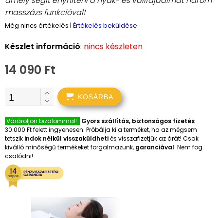
amely segít enyhíteni a nyak- és vállfájdalmat három
masszázs funkcióval!
Még nincs értékelés
|
Értékelés beküldése
Készlet információ
:
nincs készleten
14 090 Ft
KOSÁRBA
Várároljon bizalommal!
Gyors szállítás, biztonságos fizetés
30.000 Ft felett ingyenesen. Próbálja ki a terméket, ha az mégsem
tetszik
indok nélkül visszaküldheti
és visszafizetjük az árát! Csak
kiválló minőségű termékeket forgalmazunk,
garanciával
. Nem fog
csalódni!