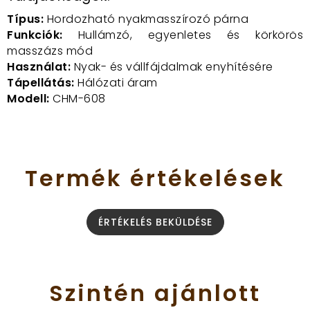
Típus:
Hordozható nyakmasszírozó párna
Funkciók:
Hullámzó, egyenletes és körkörös
masszázs mód
Használat:
Nyak- és vállfájdalmak enyhítésére
Tápellátás:
Hálózati áram
Modell:
CHM-608
Termék
értékelések
ÉRTÉKELÉS BEKÜLDÉSE
Szintén
ajánlott