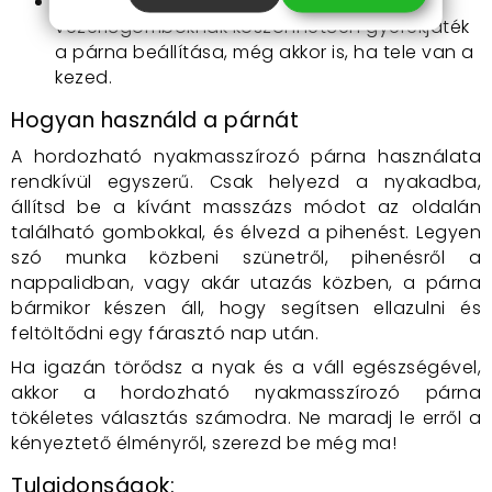
Egyszerű használat:
Az intuitív
vezérlőgomboknak köszönhetően gyerekjáték
a párna beállítása, még akkor is, ha tele van a
kezed.
Hogyan használd a párnát
A hordozható nyakmasszírozó párna használata
rendkívül egyszerű. Csak helyezd a nyakadba,
állítsd be a kívánt masszázs módot az oldalán
található gombokkal, és élvezd a pihenést. Legyen
szó munka közbeni szünetről, pihenésről a
nappalidban, vagy akár utazás közben, a párna
bármikor készen áll, hogy segítsen ellazulni és
feltöltődni egy fárasztó nap után.
Ha igazán törődsz a nyak és a váll egészségével,
akkor a hordozható nyakmasszírozó párna
tökéletes választás számodra. Ne maradj le erről a
kényeztető élményről, szerezd be még ma!
Tulajdonságok: