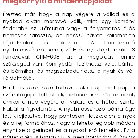
megkönnyíti a mindennapjaidat
Érezted már, hogy a nap végére a vállad és a
nyakad olyan merevvé válik, mint egy kemény
fadarab? Az ülőmunka vagy a folyamatos állás
nemcsak fárasztó, de hosszú távon kellemetlen
fájdalmakat is okozhat. A hordozható
nyakmasszírozó párna, váll- és nyakfájdalmakra 3
funkcióval, CHM-608, az a megoldás, amire
szükséged van. Könnyedén lazíthatsz vele, bárhol
és bármikor, és megszabadulhatsz a nyak és váll
fájdalmától.
Ha te is azok közé tartozol, akik nap mint nap a
számítógép előtt ülnek, biztosan ismerős az érzet,
amikor a nap végére a nyakad és a hátad szinte
kiabál a figyelemért. A nyakmasszírozó párna úgy
lett kifejlesztve, hogy pontosan illeszkedjen a nyak
és a fej formájához, hogy a lehető legjobb módon
enyhítse a gerincet és a nyakat érő terhelést. Ez a
párna azért is fantasztikus, mert hordozható, így az