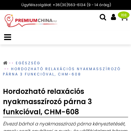
Ügyfélszolgálat: +36(30)563-6134 (9 - 14 óráig)
168
EGÉSZSÉG
HORDOZHATÓ RELAXÁCIÓS NYAKMASSZÍROZÓ
PÁRNA 3 FUNKCIÓVAL, CHM-608
Hordozható relaxációs
nyakmasszírozó párna 3
funkcióval, CHM-608
Élvezd bárhol a nyakmasszírozó párna kényeztetését,