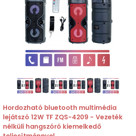
Hordozható bluetooth multimédia
lejátszó 12W TF ZQS-4209 - Vezeték
nélküli hangszóró kiemelkedő
teljesítménnyel