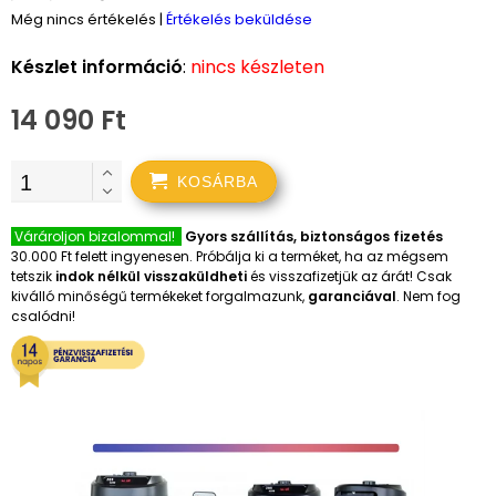
Még nincs értékelés
|
Értékelés beküldése
Készlet információ
:
nincs készleten
14 090 Ft
KOSÁRBA
Várároljon bizalommal!
Gyors szállítás, biztonságos fizetés
30.000 Ft felett ingyenesen. Próbálja ki a terméket, ha az mégsem
tetszik
indok nélkül visszaküldheti
és visszafizetjük az árát! Csak
kiválló minőségű termékeket forgalmazunk,
garanciával
. Nem fog
csalódni!