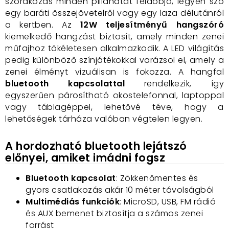
szórakozás minden pillanatát feldobja, legyen szó
egy baráti összejövetelről vagy egy laza délutánról
a kertben. Az
12W teljesítményű hangszóró
kiemelkedő hangzást biztosít, amely minden zenei
műfajhoz tökéletesen alkalmazkodik. A LED világítás
pedig különböző színjátékokkal varázsol el, amely a
zenei élményt vizuálisan is fokozza. A hangfal
bluetooth kapcsolattal
rendelkezik, így
egyszerűen párosítható okostelefonnal, laptoppal
vagy táblagéppel, lehetővé téve, hogy a
lehetőségek tárháza valóban végtelen legyen.
A hordozható bluetooth lejátszó
előnyei, amiket imádni fogsz
Bluetooth kapcsolat
: Zökkenőmentes és
gyors csatlakozás akár 10 méter távolságból
Multimédiás funkciók
: MicroSD, USB, FM rádió
és AUX bemenet biztosítja a számos zenei
forrást