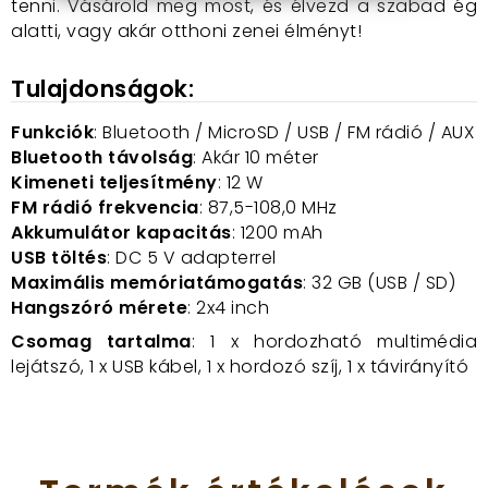
tenni. Vásárold meg most, és élvezd a szabad ég
alatti, vagy akár otthoni zenei élményt!
Tulajdonságok:
Funkciók
: Bluetooth / MicroSD / USB / FM rádió / AUX
Bluetooth távolság
: Akár 10 méter
Kimeneti teljesítmény
: 12 W
FM rádió frekvencia
: 87,5-108,0 MHz
Akkumulátor kapacitás
: 1200 mAh
USB töltés
: DC 5 V adapterrel
Maximális memóriatámogatás
: 32 GB (USB / SD)
Hangszóró mérete
: 2x4 inch
Csomag tartalma
: 1 x hordozható multimédia
lejátszó, 1 x USB kábel, 1 x hordozó szíj, 1 x távirányító