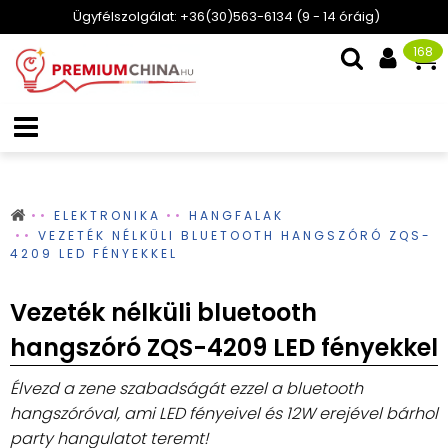
Ügyfélszolgálat: +36(30)563-6134 (9 - 14 óráig)
168
ELEKTRONIKA
HANGFALAK
VEZETÉK NÉLKÜLI BLUETOOTH HANGSZÓRÓ ZQS-
4209 LED FÉNYEKKEL
Vezeték nélküli bluetooth
hangszóró ZQS-4209 LED fényekkel
Élvezd a zene szabadságát ezzel a bluetooth
hangszóróval, ami LED fényeivel és 12W erejével bárhol
party hangulatot teremt!