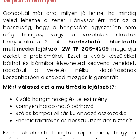
Gondoltál már arra, milyen jó lenne, ha mindig
veled lehetne a zene? Hányszor ért már az a
bosszúság, hogy a hangszóró egyszerűen nem
elég hangos, vagy a vezetékek okoztak
bonyodalmakat? A
hordozható bluetooth
multimédia lejátszó 12W TF ZQS-4209
megoldja
ezeket a problémákat! Ezzel a kiváló készülékkel
bárhol és bármikor élvezheted kedvenc zenéidet,
ráadásul a vezeték nélküli kialakításának
köszönhetően a szabad mozgás is garantált.
Miért válaszd ezt a multimédia lejátszót?:
Kiváló hangminőség és teljesítmény
Könnyen hordozható bárhová
Széles kompatibilitás különböző eszközökkel
Energiatakarékos és hosszú üzemidőt biztosít
Ez a bluetooth hangfal képes arra, hogy a