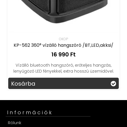
OKOP
KP-562 360° vízálló hangszóró /BT,LED,akksi/
16 990 Ft
Vízálló bluetooth hangszóró, erőteljes hangzás,
lenyűgöző LED fényekkel, extra hosszú üzemidővel.
Kosárba
K
Információk
Rólunk