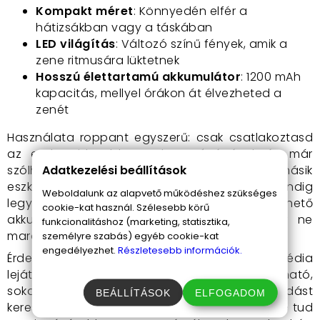
Kompakt méret
: Könnyedén elfér a
hátizsákban vagy a táskában
LED világítás
: Változó színű fények, amik a
zene ritmusára lüktetnek
Hosszú élettartamú akkumulátor
: 1200 mAh
kapacitás, mellyel órákon át élvezheted a
zenét
Használata roppant egyszerű: csak csatlakoztasd
az eszközeidet bluetooth segítségével, és már
Adatkezelési beállítások
szólhat is a zene! Ha pedig épp nincs kéznél másik
eszköz, a beépített FM rádió biztosítja, hogy mindig
Weboldalunk az alapvető működéshez szükséges
legyen mit hallgatni. Az USB-ről tölthető
cookie-kat használ. Szélesebb körű
akkumulátor pedig gondoskodik arról, hogy ne
funkcionalitáshoz (marketing, statisztika,
maradj zene nélkül.
személyre szabás) egyéb cookie-kat
engedélyezhet.
Részletesebb információk.
Érdemes ezt a hordozható bluetooth multimédia
lejátszót választani, amennyiben egy megbízható,
sokoldalú és könnyen kezelhető zenei megoldást
BEÁLLÍTÁSOK
ELFOGADOM
keresel, amely minden pillanatot emlékezetessé tud