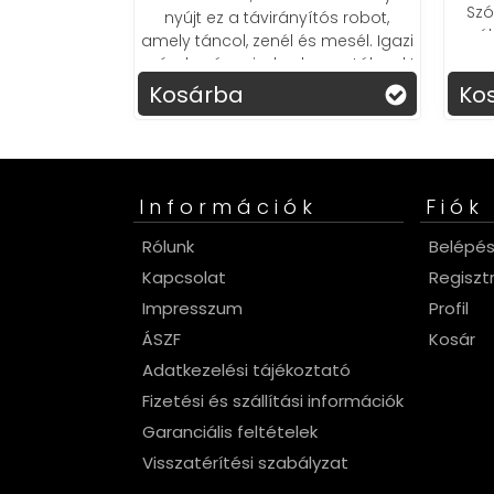
arázsát, 620
Szó
nyújt ez a távirányítós robot,
ami az egész
él
amely táncol, zenél és mesél. Igazi
 lesz!
szórakozás minden korosztálynak!
Kosárba
Kos
Információk
Fiók
Rólunk
Belépé
Kapcsolat
Regiszt
Impresszum
Profil
ÁSZF
Kosár
Adatkezelési tájékoztató
Fizetési és szállítási információk
Garanciális feltételek
Visszatérítési szabályzat