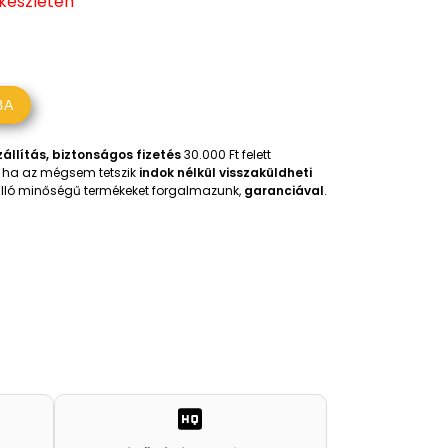
 készleten
BA
állítás, biztonságos fizetés
30.000 Ft felett
t, ha az mégsem tetszik
indok nélkül visszaküldheti
iválló minőségű termékeket forgalmazunk,
garanciával
.