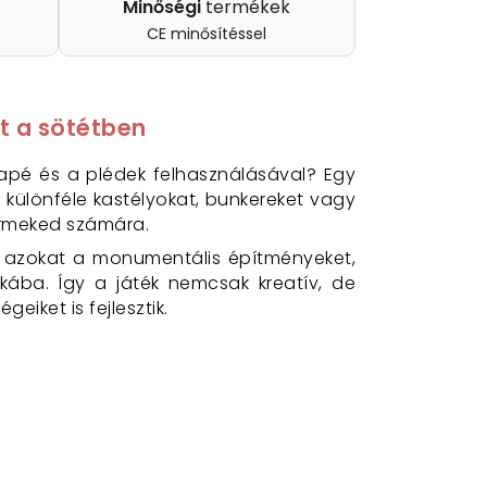
Minőségi
termékek
CE minősítéssel
t a sötétben
pé és a plédek felhasználásával? Egy
különféle kastélyokat, bunkereket vagy
yermeked számára.
a azokat a monumentális építményeket,
kába. Így a játék nemcsak kreatív, de
iket is fejlesztik.