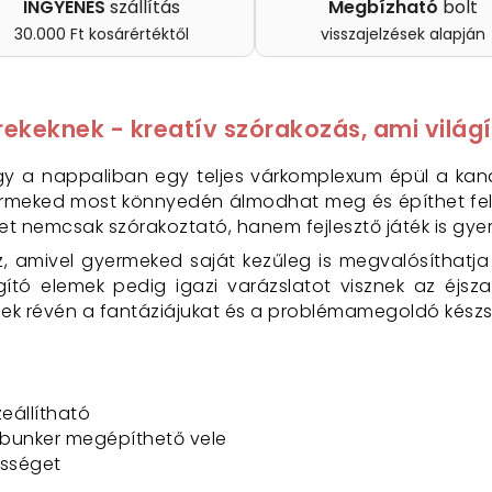
INGYENES
szállítás
Megbízható
bolt
30.000 Ft kosárértéktől
visszajelzések alapján
ekeknek - kreatív szórakozás, ami világí
y a nappaliban egy teljes várkomplexum épül a kana
yermeked most könnyedén álmodhat meg és építhet fel 
zlet nemcsak szórakoztató, hanem fejlesztő játék is g
z, amivel gyermeked saját kezűleg is megvalósíthatj
ító elemek pedig igazi varázslatot visznek az éjsza
k révén a fantáziájukat és a problémamegoldó készsége
eállítható
 bunker megépíthető vele
ességet