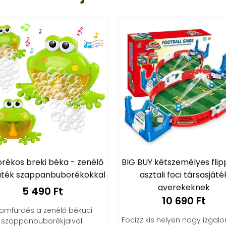
ékos breki béka - zenélő
BIG BUY kétszemélyes flip
ték szappanbuborékokkal
asztali foci társasjáték
gyerekeknek
5 490 Ft
10 690 Ft
omfürdés a zenélő békuci
Focizz kis helyen nagy izgal
szappanbuborékjaival!