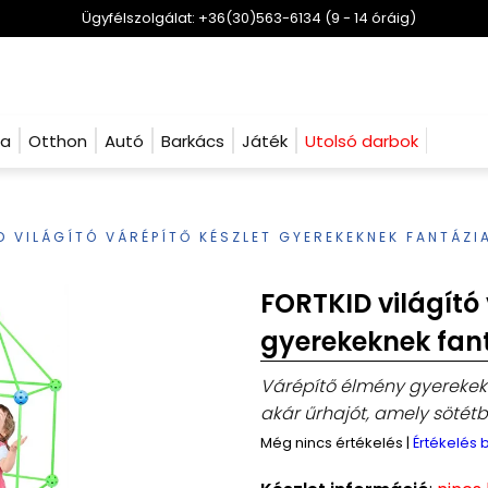
Ügyfélszolgálat: +36(30)563-6134 (9 - 14 óráig)
ha
Otthon
Autó
Barkács
Játék
Utolsó darbok
D VILÁGÍTÓ VÁRÉPÍTŐ KÉSZLET GYEREKEKNEK FANTÁZI
FORTKID világító 
gyerekeknek fan
Várépítő élmény gyerekekn
akár űrhajót, amely sötétbe
Még nincs értékelés
|
Értékelés