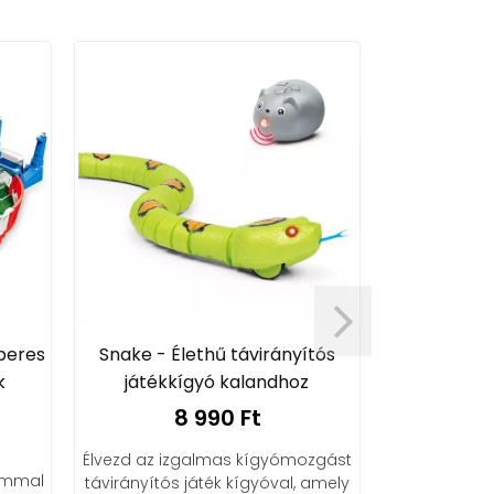
peres
Snake - Élethű távirányítós
Dinoszauru
játékkígyó kalandhoz
projektor é
8 990 Ft
1
Élvezd az izgalmas kígyómozgást
Álmodj nagy
ommal
távirányítós játék kígyóval, amely
kivetítővel! 