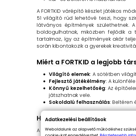
A FORTKID várépítő készlet játékos mó
51 világító rúd lehetővé teszi, hogy s
látványos építmények születhetnek. 
boldogulhatnak, miközben fejlődik a 
tartalmaz, így az építmények akár tel
során kibontakozik a gyerekek kreativit
Miért a FORTKID a legjobb tár
Világító elemek
: A sötétben világ
Fejlesztő játékélmény
: A különfél
Könnyű kezelhetőség
: Az építőel
játszhatnak vele.
Sokoldalú felhasználás
: Beltéren
Hogyan használható a FORTKI
Adatkezelési beállítások
Weboldalunk az alapvető működéshez szüksége
A készlet részei könnyen összepattint
cookie-kat engedélyezhet.
Részletesebb info