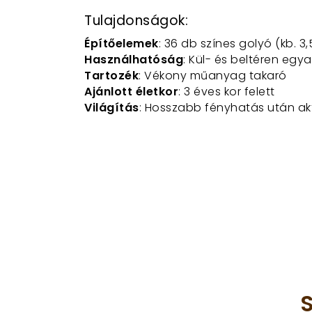
Tulajdonságok:
Építőelemek
: 36 db színes golyó (kb. 3
Használhatóság
: Kül- és beltéren egy
Tartozék
: Vékony műanyag takaró
Ajánlott életkor
: 3 éves kor felett
Világítás
: Hosszabb fényhatás után akt