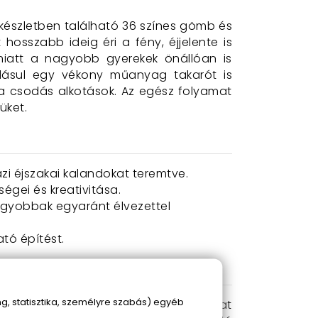
készletben található 36 színes gömb és
hosszabb ideig éri a fény, éjjelente is
miatt a nagyobb gyerekek önállóan is
áadásul egy vékony műanyag takarót is
 a csodás alkotások. Az egész folyamat
üket.
azi éjszakai kalandokat teremtve.
égei és kreativitása.
nagyobbak egyaránt élvezettel
ató építést.
, statisztika, személyre szabás) egyéb
tnek különféle építményeket. A rudakat