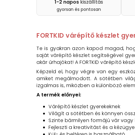
1-2 napos
kiszállítás
gyorsan és pontosan
FORTKID várépítő készlet gyer
Te is gyakran azon kapod magad, hog
saját várépítő készlet segítségével g
akár űrhajókat! A FORTKID várépítő kés
Képzeld el, hogy végre van egy eszkö
amiket megálmodott. A sötétben világ
izgalmas is, miközben a különböző eleme
A termék előnyei:
Várépítő készlet gyerekeknek
Világít a sötétben és könnyen össz
Szinte bármilyen formájú vár vagy
Fejleszti a kreativitást és a kézügy
Kül- és beltéren is használható