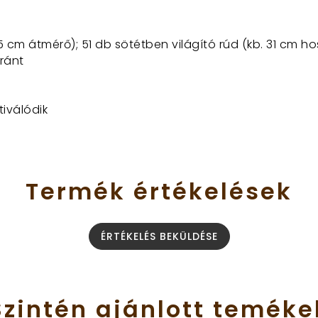
,5 cm átmérő); 51 db sötétben világító rúd (kb. 31 cm h
aránt
iválódik
Termék
értékelések
ÉRTÉKELÉS BEKÜLDÉSE
Szintén
ajánlott
teméke