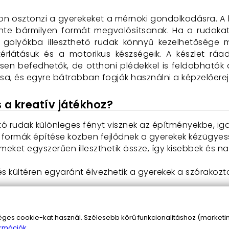
don ösztönzi a gyerekeket a mérnöki gondolkodásra. A 
zinte bármilyen formát megvalósítsanak. Ha a rudakat 
A golyókba illeszthető rudak könnyű kezelhetősége 
térlátásuk és a motorikus készségeik. A készlet r
jesen befedhetők, de otthoni plédekkel is feldobhatók
ása, és egyre bátrabban fogják használni a képzelőerej
s a kreatív játékhoz?
ító rudak különleges fényt visznek az építményekbe, ig
e formák építése közben fejlődnek a gyerekek kézügyess
emeket egyszerűen illeszthetik össze, így kisebbek és 
 és kültéren egyaránt élvezhetik a gyerekek a szórakozt
D várépítő készlet?
s cookie-kat használ. Szélesebb körű funkcionalitáshoz (marketing
hatók, így a gyerekek gyorsan és egyszerűen építhe
rmációk.