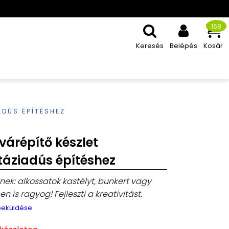
168
Keresés
Belépés
Kosár
ADÚS ÉPÍTÉSHEZ
várépítő készlet
táziadús építéshez
ek: alkossatok kastélyt, bunkert vagy
n is ragyog! Fejleszti a kreativitást.
 beküldése