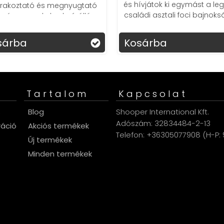
és hívjátok ki egymást a leg
rakoztató és megnyugtató
családi asztali foci bajnoksá
mény gyerekeknek vízálló
kivitelben. 🛁✨🐸
árba
Kosárba
Tartalom
Kapcsolat
s
Blog
Shooper International Kft.
Adószám: 32834484-2-13
ráció
Akciós termékek
Telefon: +36305077908 (H-P: 9
Új termékek
Minden termékek