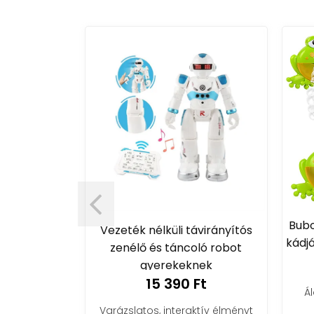
TV-hez 620
Bubor
Vezeték nélküli távirányítós
al és 2
kádjá
zenélő és táncoló robot
el
gyerekeknek
t
15 390 Ft
Ál
vezd a retro
Varázslatos, interaktív élményt