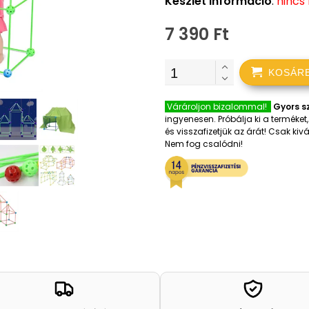
Készlet információ
:
nincs
7 390 Ft
KOSÁR
Várároljon bizalommal!
Gyors sz
ingyenesen. Próbálja ki a terméke
és visszafizetjük az árát! Csak k
Nem fog csalódni!