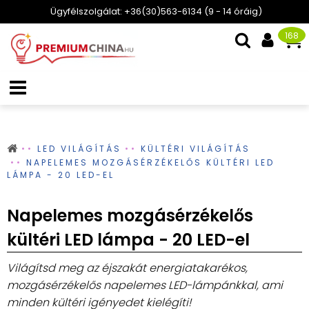
Ügyfélszolgálat: +36(30)563-6134 (9 - 14 óráig)
168
LED VILÁGÍTÁS
KÜLTÉRI VILÁGÍTÁS
NAPELEMES MOZGÁSÉRZÉKELŐS KÜLTÉRI LED
LÁMPA - 20 LED-EL
Napelemes mozgásérzékelős
kültéri LED lámpa - 20 LED-el
Világítsd meg az éjszakát energiatakarékos,
mozgásérzékelős napelemes LED-lámpánkkal, ami
minden kültéri igényedet kielégíti!