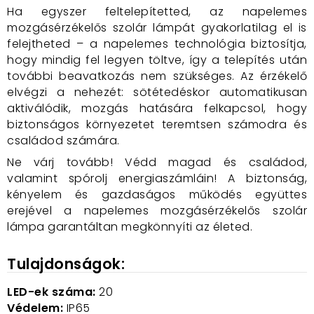
Ha egyszer feltelepítetted, az napelemes
mozgásérzékelős szolár lámpát gyakorlatilag el is
felejtheted – a napelemes technológia biztosítja,
hogy mindig fel legyen töltve, így a telepítés után
további beavatkozás nem szükséges. Az érzékelő
elvégzi a nehezét: sötétedéskor automatikusan
aktiválódik, mozgás hatására felkapcsol, hogy
biztonságos környezetet teremtsen számodra és
családod számára.
Ne várj tovább! Védd magad és családod,
valamint spórolj energiaszámláin! A biztonság,
kényelem és gazdaságos működés együttes
erejével a napelemes mozgásérzékelős szolár
lámpa garantáltan megkönnyíti az életed.
Tulajdonságok:
LED-ek száma:
20
Védelem:
IP65