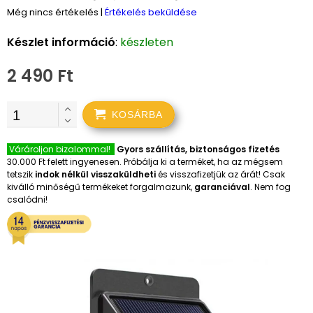
Még nincs értékelés
|
Értékelés beküldése
Készlet információ
:
készleten
2 490 Ft
KOSÁRBA
Várároljon bizalommal!
Gyors szállítás, biztonságos fizetés
30.000 Ft felett ingyenesen. Próbálja ki a terméket, ha az mégsem
tetszik
indok nélkül visszaküldheti
és visszafizetjük az árát! Csak
kiválló minőségű termékeket forgalmazunk,
garanciával
. Nem fog
csalódni!