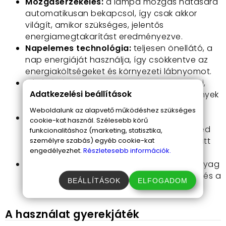
Mozgásérzékelés:
a lámpa mozgás hatására
automatikusan bekapcsol, így csak akkor
világít, amikor szükséges, jelentős
energiamegtakarítást eredményezve.
Napelemes technológia:
teljesen önellátó, a
nap energiáját használja, így csökkentve az
energiaköltségeket és környezeti lábnyomot.
Vízállóság:
az IP65 védelem lehetővé teszi,
Adatkezelési beállítások
hogy még a legzordabb időjárási körülmények
között is zavartalanul működjön.
Weboldalunk az alapvető működéshez szükséges
Egyszerű telepítés:
a könnyen szerelhető
cookie-kat használ. Szélesebb körű
kialakításnak köszönhetően nincs szükséged
funkcionalitáshoz (marketing, statisztika,
szakemberre, saját magad is pillanatok alatt
személyre szabás) egyéb cookie-kat
engedélyezhet.
Részletesebb információk.
felszerelheted.
Robusztus anyaghasználat:
az ABS műanyag
burkolat garantálja a hosszú élettartamot és a
BEÁLLÍTÁSOK
ELFOGADOM
tartósságot.
A használat gyerekjáték