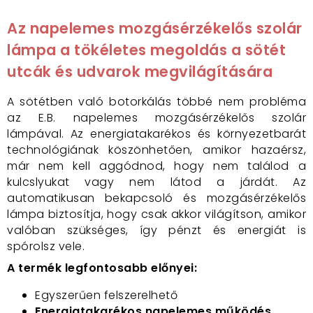
Az napelemes mozgásérzékelős szolár
lámpa a tökéletes megoldás a sötét
utcák és udvarok megvilágítására
A sötétben való botorkálás többé nem probléma
az E.B. napelemes mozgásérzékelős szolár
lámpával. Az energiatakarékos és környezetbarát
technológiának köszönhetően, amikor hazaérsz,
már nem kell aggódnod, hogy nem találod a
kulcslyukat vagy nem látod a járdát. Az
automatikusan bekapcsoló és mozgásérzékelős
lámpa biztosítja, hogy csak akkor világítson, amikor
valóban szükséges, így pénzt és energiát is
spórolsz vele.
A termék legfontosabb előnyei:
Egyszerűen felszerelhető
Energiatakarékos napelemes működés