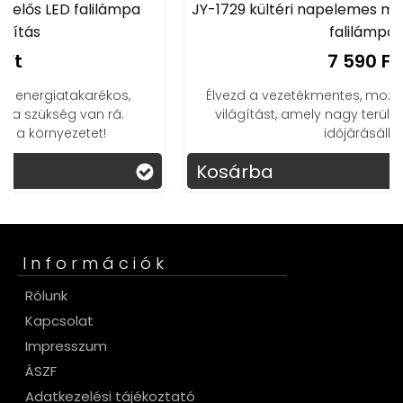
JY-1729 kültéri napelemes mozgásérzékelős LED
falilámpa
7 590 Ft
Élvezd a vezetékmentes, mozgásérzékelős kültéri
világítást, amely nagy területet világít meg és
időjárásálló!
Kosárba
Információk
Rólunk
Kapcsolat
Impresszum
ÁSZF
Adatkezelési tájékoztató