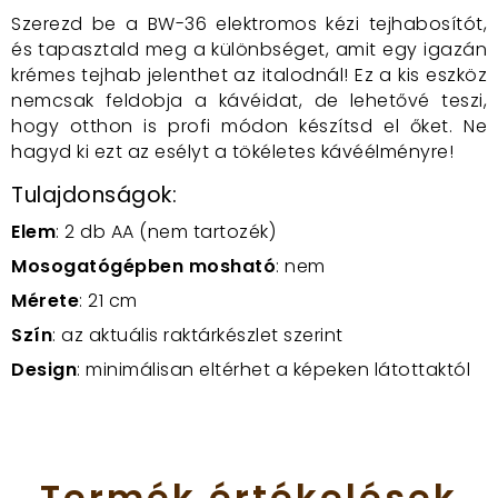
Szerezd be a BW-36 elektromos kézi tejhabosítót,
és tapasztald meg a különbséget, amit egy igazán
krémes tejhab jelenthet az italodnál! Ez a kis eszköz
nemcsak feldobja a kávéidat, de lehetővé teszi,
hogy otthon is profi módon készítsd el őket. Ne
hagyd ki ezt az esélyt a tökéletes kávéélményre!
Tulajdonságok:
Elem
: 2 db AA (nem tartozék)
Mosogatógépben mosható
: nem
Mérete
: 21 cm
Szín
: az aktuális raktárkészlet szerint
Design
: minimálisan eltérhet a képeken látottaktól
Termék
értékelések