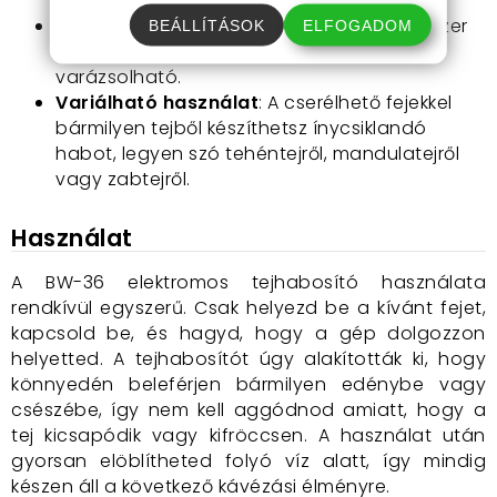
kezdődik a habosítás.
Könnyű tisztítás
: Folyó víz és mosogatószer
BEÁLLÍTÁSOK
ELFOGADOM
segítségével pillanatok alatt tisztává
varázsolható.
Variálható használat
: A cserélhető fejekkel
bármilyen tejből készíthetsz ínycsiklandó
habot, legyen szó tehéntejről, mandulatejről
vagy zabtejről.
Használat
A BW-36 elektromos tejhabosító használata
rendkívül egyszerű. Csak helyezd be a kívánt fejet,
kapcsold be, és hagyd, hogy a gép dolgozzon
helyetted. A tejhabosítót úgy alakították ki, hogy
könnyedén beleférjen bármilyen edénybe vagy
csészébe, így nem kell aggódnod amiatt, hogy a
tej kicsapódik vagy kifröccsen. A használat után
gyorsan elöblítheted folyó víz alatt, így mindig
készen áll a következő kávézási élményre.