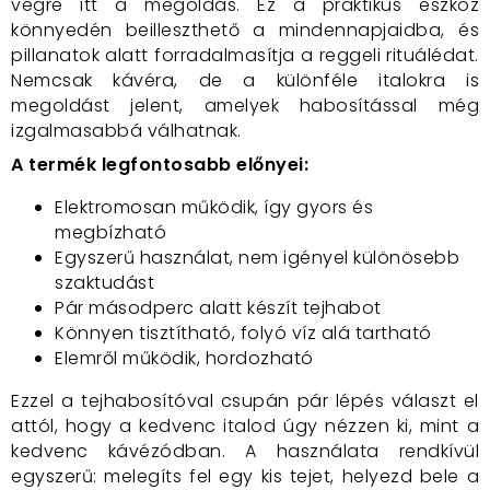
végre itt a megoldás. Ez a praktikus eszköz
könnyedén beilleszthető a mindennapjaidba, és
pillanatok alatt forradalmasítja a reggeli rituálédat.
Nemcsak kávéra, de a különféle italokra is
megoldást jelent, amelyek habosítással még
izgalmasabbá válhatnak.
A termék legfontosabb előnyei:
Elektromosan működik, így gyors és
megbízható
Egyszerű használat, nem igényel különösebb
szaktudást
Pár másodperc alatt készít tejhabot
Könnyen tisztítható, folyó víz alá tartható
Elemről működik, hordozható
Ezzel a tejhabosítóval csupán pár lépés választ el
attól, hogy a kedvenc italod úgy nézzen ki, mint a
kedvenc kávézódban. A használata rendkívül
egyszerű: melegíts fel egy kis tejet, helyezd bele a