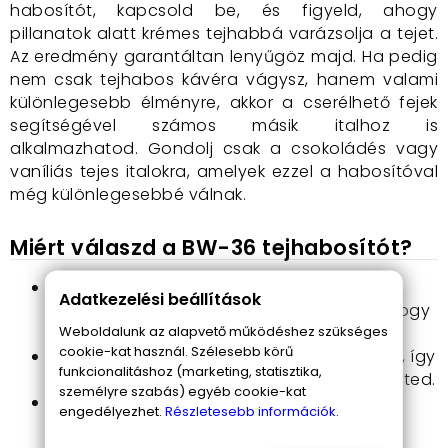
habosítót, kapcsold be, és figyeld, ahogy
pillanatok alatt krémes tejhabbá varázsolja a tejet.
Az eredmény garantáltan lenyűgöz majd. Ha pedig
nem csak tejhabos kávéra vágysz, hanem valami
különlegesebb élményre, akkor a cserélhető fejek
segítségével számos másik italhoz is
alkalmazhatod. Gondolj csak a csokoládés vagy
vaníliás tejes italokra, amelyek ezzel a habosítóval
még különlegesebbé válnak.
Miért válaszd a BW-36 tejhabosítót?
Gyors működés
: Ez az elektromos eszköz
Adatkezelési beállítások
pillanatok alatt elvégzi a dolgot, anélkül, hogy
Weboldalunk az alapvető működéshez szükséges
várakozni kellene.
cookie-kat használ. Szélesebb körű
Hordozható és praktikus
: Elemről működik, így
funkcionalitáshoz (marketing, statisztika,
utazás során is könnyedén magaddal viheted.
személyre szabás) egyéb cookie-kat
Egyszerű kezelés
: Csak egyetlen
engedélyezhet.
Részletesebb információk.
gombnyomásra van szükség, és máris