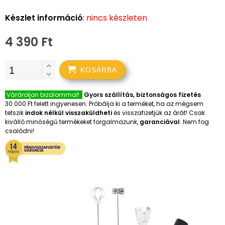
Készlet információ
:
nincs készleten
4 390 Ft
KOSÁRBA
Várároljon bizalommal!
Gyors szállítás, biztonságos fizetés
30.000 Ft felett ingyenesen. Próbálja ki a terméket, ha az mégsem
tetszik
indok nélkül visszaküldheti
és visszafizetjük az árát! Csak
kiválló minőségű termékeket forgalmazunk,
garanciával
. Nem fog
csalódni!