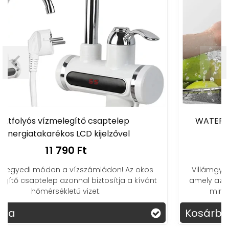
ep
WATER+ LED kijelzős gyors fali vízmele
vel
csaptelep
11 590 Ft
! Az okos
Villámgyors vízmelegítő csaptelep LED kijelz
a a kívánt
amely azonnal mutatja a víz hőmérsékletét
mindig kényelmes legyen a használat.
Kosárba