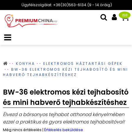
Ügyfélszolgálat: +36(30)563-6134 (9 - 14 óráig)
168
KONYHA
ELEKTROMOS HÁZTARTÁSI GÉPEK
BW-36 ELEKTROMOS KÉZI TEJHABOSÍTÓ ÉS MINI
HABVERŐ TEJHABKÉSZÍTÉSHEZ
BW-36 elektromos kézi tejhabosító
és mini habverő tejhabkészítéshez
Élvezd a bársonyos tejhabot otthonod kényelmében
ezzel a praktikus és gyors elektromos tejhabosítóval!
Még nincs értékelés
|
Értékelés beküldése