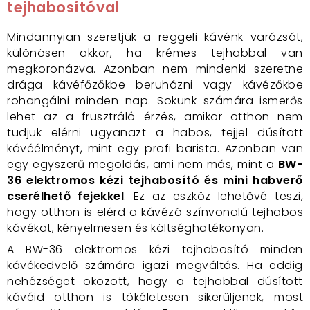
tejhabosítóval
Mindannyian szeretjük a reggeli kávénk varázsát,
különösen akkor, ha krémes tejhabbal van
megkoronázva. Azonban nem mindenki szeretne
drága kávéfőzőkbe beruházni vagy kávézőkbe
rohangálni minden nap. Sokunk számára ismerős
lehet az a frusztráló érzés, amikor otthon nem
tudjuk elérni ugyanazt a habos, tejjel dúsított
kávéélményt, mint egy profi barista. Azonban van
egy egyszerű megoldás, ami nem más, mint a
BW-
36 elektromos kézi tejhabosító és mini habverő
cserélhető fejekkel
. Ez az eszköz lehetővé teszi,
hogy otthon is elérd a kávézó színvonalú tejhabos
kávékat, kényelmesen és költséghatékonyan.
A BW-36 elektromos kézi tejhabosító minden
kávékedvelő számára igazi megváltás. Ha eddig
nehézséget okozott, hogy a tejhabbal dúsított
kávéid otthon is tökéletesen sikerüljenek, most