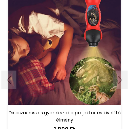
Dinoszauruszos gyerekszoba projektor és kivetítő
R
élmény