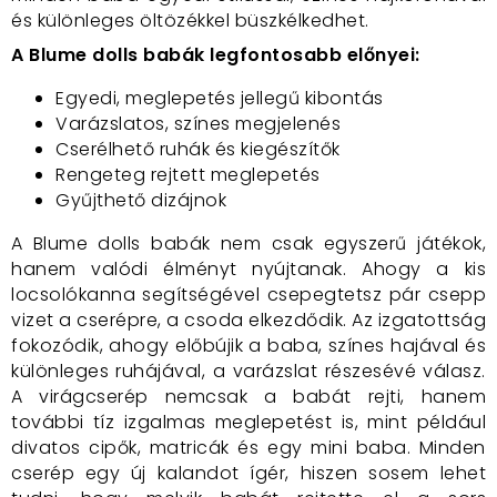
és különleges öltözékkel büszkélkedhet.
A Blume dolls babák legfontosabb előnyei:
Egyedi, meglepetés jellegű kibontás
Varázslatos, színes megjelenés
Cserélhető ruhák és kiegészítők
Rengeteg rejtett meglepetés
Gyűjthető dizájnok
A Blume dolls babák nem csak egyszerű játékok,
hanem valódi élményt nyújtanak. Ahogy a kis
locsolókanna segítségével csepegtetsz pár csepp
vizet a cserépre, a csoda elkezdődik. Az izgatottság
fokozódik, ahogy előbújik a baba, színes hajával és
különleges ruhájával, a varázslat részesévé válasz.
A virágcserép nemcsak a babát rejti, hanem
további tíz izgalmas meglepetést is, mint például
divatos cipők, matricák és egy mini baba. Minden
cserép egy új kalandot ígér, hiszen sosem lehet