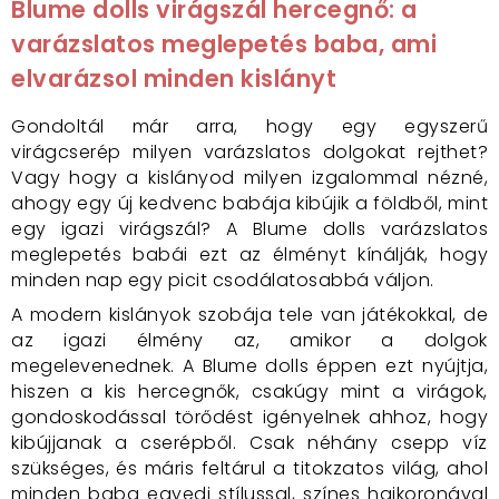
Blume dolls virágszál hercegnő: a
varázslatos meglepetés baba, ami
elvarázsol minden kislányt
Gondoltál már arra, hogy egy egyszerű
virágcserép milyen varázslatos dolgokat rejthet?
Vagy hogy a kislányod milyen izgalommal nézné,
ahogy egy új kedvenc babája kibújik a földből, mint
egy igazi virágszál? A Blume dolls varázslatos
meglepetés babái ezt az élményt kínálják, hogy
minden nap egy picit csodálatosabbá váljon.
A modern kislányok szobája tele van játékokkal, de
az igazi élmény az, amikor a dolgok
megelevenednek. A Blume dolls éppen ezt nyújtja,
hiszen a kis hercegnők, csakúgy mint a virágok,
gondoskodással törődést igényelnek ahhoz, hogy
kibújjanak a cserépből. Csak néhány csepp víz
szükséges, és máris feltárul a titokzatos világ, ahol
minden baba egyedi stílussal, színes hajkoronával