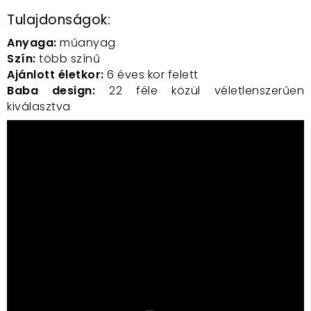
Tulajdonságok:
Anyaga:
műanyag
Szín:
több színű
Ajánlott életkor:
6 éves kor felett
Baba design:
22 féle közül véletlenszerűen
kiválasztva