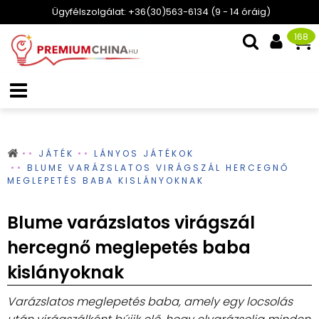
Ügyfélszolgálat: +36(30)563-6134 (9 - 14 óráig)
168
JÁTÉK
LÁNYOS JÁTÉKOK
BLUME VARÁZSLATOS VIRÁGSZÁL HERCEGNŐ
MEGLEPETÉS BABA KISLÁNYOKNAK
Blume varázslatos virágszál
hercegnő meglepetés baba
kislányoknak
Varázslatos meglepetés baba, amely egy locsolás