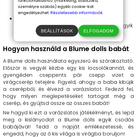
funkcionalitáshoz (marketing, statisztika,
különálló meglepetést tartogat, amelyek
személyre szabás) egyéb cookie-kat
újabb és újabb kalandokat kínálnak.
engedélyezhet.
Részletesebb információk.
Gyűjthető babák
: Összesen 22 különböző
baba található meg a kollekcióban, mindegyik
BEÁLLÍTÁSOK
ELFOGADOM
egyedi dizájnnal és stílussal.
Hogyan használd a Blume dolls babát
A Blume dolls használata egyszerű és szórakoztató.
Először is vegyél kézbe egy kis locsolókannát, és
gyengéden cseppents pár csepp vizet a
virágcserép tetejére. Figyeld, ahogy a baba kibújik
a cserépből, és élvezd a varázslatot. Fedezd fel,
hogy milyen meglepetéseket tartogat még a
cserép, és gyűjtsd össze az összes babát!
Ne hagyd ki ezt a varázslatos játékélményt, és lepd
meg a kislányodat a Blume dolls egyik csodás
babájával! Tedd a napját emlékezetessé, és
engedd, hogy az ő kis világa is virágba boruljon!