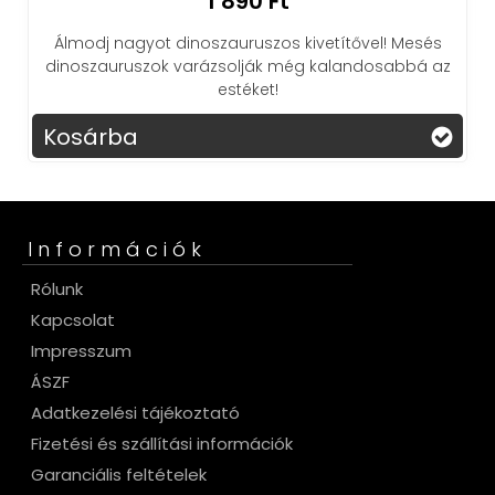
1 890 Ft
Álmodj nagyot dinoszauruszos kivetítővel! Mesés
En
dinoszauruszok varázsolják még kalandosabbá az
estéket!
Kosárba
K
Információk
Rólunk
Kapcsolat
Impresszum
ÁSZF
Adatkezelési tájékoztató
Fizetési és szállítási információk
Garanciális feltételek