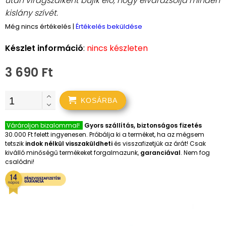
után virágszálként bújik elő, hogy elvarázsolja minden
kislány szívét.
Még nincs értékelés
|
Értékelés beküldése
Készlet információ
:
nincs készleten
3 690 Ft
KOSÁRBA
Várároljon bizalommal!
Gyors szállítás, biztonságos fizetés
30.000 Ft felett ingyenesen. Próbálja ki a terméket, ha az mégsem
tetszik
indok nélkül visszaküldheti
és visszafizetjük az árát! Csak
kiválló minőségű termékeket forgalmazunk,
garanciával
. Nem fog
csalódni!