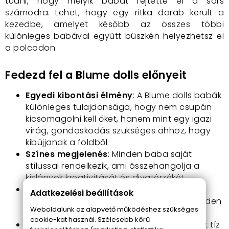
tudni, hogy melyik babát rejtette el a sors
számodra. Lehet, hogy egy ritka darab került a
kezedbe, amelyet később az összes többi
különleges babával együtt büszkén helyezhetsz el
a polcodon.
Fedezd fel a Blume dolls előnyeit
Egyedi kibontási élmény
: A Blume dolls babák
különleges tulajdonsága, hogy nem csupán
kicsomagolni kell őket, hanem mint egy igazi
virág, gondoskodás szükséges ahhoz, hogy
kibújjanak a földből.
Színes megjelenés
: Minden baba saját
stílussal rendelkezik, ami összehangolja a
kislányok kreativitását és divatérzékét.
Cserélhető részek
: A babák ruhái és
Adatkezelési beállítások
kiegészítői szabadon variálhatóak, így minden
Weboldalunk az alapvető működéshez szükséges
egyes játékélmény egyedi lesz.
cookie-kat használ. Szélesebb körű
Rengeteg meglepetés
: A cserép több mint tíz