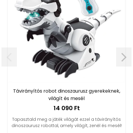
ítós robot dinoszaurusz gyerekeknek,
Kétoldalas
világít és mesél
megá
14 090 Ft
d meg a játék világát ezzel a távirányítós
Éld át a ka
sz robottal, amely világít, zenél és mesél!
távirányítós