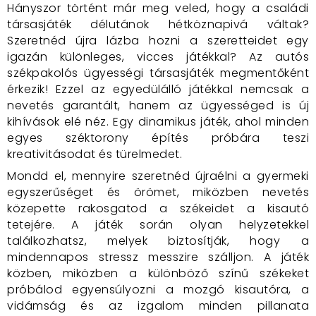
Hányszor történt már meg veled, hogy a családi
társasjáték délutánok hétköznapivá váltak?
Szeretnéd újra lázba hozni a szeretteidet egy
igazán különleges, vicces játékkal? Az autós
székpakolós ügyességi társasjáték megmentőként
érkezik! Ezzel az egyedülálló játékkal nemcsak a
nevetés garantált, hanem az ügyességed is új
kihívások elé néz. Egy dinamikus játék, ahol minden
egyes széktorony építés próbára teszi
kreativitásodat és türelmedet.
Mondd el, mennyire szeretnéd újraélni a gyermeki
egyszerűséget és örömet, miközben nevetés
közepette rakosgatod a székeidet a kisautó
tetejére. A játék során olyan helyzetekkel
találkozhatsz, melyek biztosítják, hogy a
mindennapos stressz messzire szálljon. A játék
közben, miközben a különböző színű székeket
próbálod egyensúlyozni a mozgó kisautóra, a
vidámság és az izgalom minden pillanata