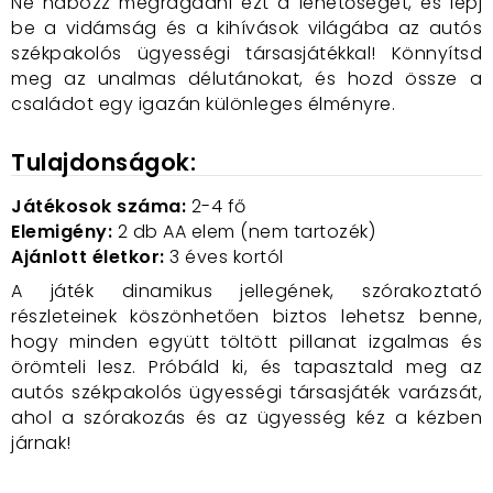
Ne habozz megragadni ezt a lehetőséget, és lépj
be a vidámság és a kihívások világába az autós
székpakolós ügyességi társasjátékkal! Könnyítsd
meg az unalmas délutánokat, és hozd össze a
családot egy igazán különleges élményre.
Tulajdonságok:
Játékosok száma:
2-4 fő
Elemigény:
2 db AA elem (nem tartozék)
Ajánlott életkor:
3 éves kortól
A játék dinamikus jellegének, szórakoztató
részleteinek köszönhetően biztos lehetsz benne,
hogy minden együtt töltött pillanat izgalmas és
örömteli lesz. Próbáld ki, és tapasztald meg az
autós székpakolós ügyességi társasjáték varázsát,
ahol a szórakozás és az ügyesség kéz a kézben
járnak!