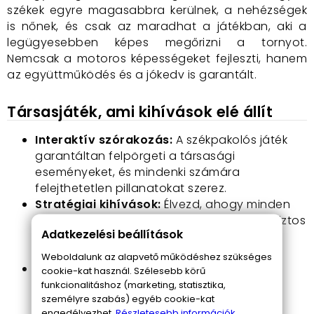
székek egyre magasabbra kerülnek, a nehézségek
is nőnek, és csak az maradhat a játékban, aki a
legügyesebben képes megőrizni a tornyot.
Nemcsak a motoros képességeket fejleszti, hanem
az együttműködés és a jókedv is garantált.
Társasjáték, ami kihívások elé állít
Interaktív szórakozás:
A székpakolós játék
garantáltan felpörgeti a társasági
eseményeket, és mindenki számára
felejthetetlen pillanatokat szerez.
Stratégiai kihívások:
Élvezd, ahogy minden
kör új stratégiát követel, hogy a tornyod biztos
Adatkezelési beállítások
lábakon álljon, és a macis autód stabil
maradjon.
Weboldalunk az alapvető működéshez szükséges
Gyors és egyszerű bevezetés:
Nem kell
cookie-kat használ. Szélesebb körű
órákat töltened a szabályok
funkcionalitáshoz (marketing, statisztika,
személyre szabás) egyéb cookie-kat
tanulmányozásával, a játék gyorsan és
engedélyezhet.
Részletesebb információk.