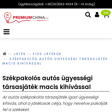
Ügyfélszolgálat: +36(30)563-6134 (9 - 14 óráig)
168
JÁTÉK
FIÚS JÁTÉKOK
SZÉKPAKOLÓS AUTÓS ÜGYESSÉGI TÁRSASJÁTÉK
MACIS KIHÍVÁSSAL
Székpakolós autós ügyességi
társasjáték macis kihívással
Az autós székpakolós társasjáték igazi ügyességi
kihívás, ahol a játékosok célja, hogy nevetve pakolják
fel a székeket.