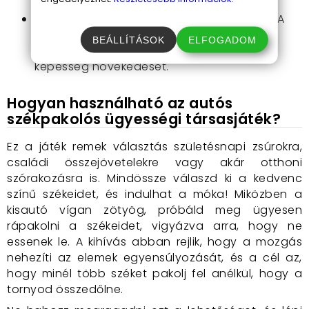
egyszerűen elsajátítható.
Fejleszti a finommotorikus készségeket:
A
székek precíziós elhelyezése segíti a
BEÁLLÍTÁSOK
ELFOGADOM
kézügyesség javulását és a koncentráló
képesség növekedését.
Hogyan használható az autós
székpakolós ügyességi társasjáték?
Ez a játék remek választás születésnapi zsúrokra,
családi összejövetelekre vagy akár otthoni
szórakozásra is. Mindössze válaszd ki a kedvenc
színű székeidet, és indulhat a móka! Miközben a
kisautó vígan zötyög, próbáld meg ügyesen
rápakolni a székeidet, vigyázva arra, hogy ne
essenek le. A kihívás abban rejlik, hogy a mozgás
nehezíti az elemek egyensúlyozását, és a cél az,
hogy minél több széket pakolj fel anélkül, hogy a
tornyod összedőlne.