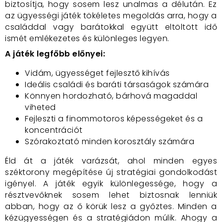
biztosítja, hogy sosem lesz unalmas a délután. Ez
az ügyességi játék tökéletes megoldás arra, hogy a
családdal vagy barátokkal együtt eltöltött idő
ismét emlékezetes és különleges legyen.
A játék legfőbb előnyei:
Vidám, ügyességet fejlesztő kihívás
Ideális családi és baráti társaságok számára
Könnyen hordozható, bárhová magaddal
viheted
Fejleszti a finommotoros képességeket és a
koncentrációt
Szórakoztató minden korosztály számára
Éld át a játék varázsát, ahol minden egyes
széktorony megépítése új stratégiai gondolkodást
igényel. A játék egyik különlegessége, hogy a
résztvevőknek sosem lehet biztosnak lenniük
abban, hogy az ő körük lesz a győztes. Minden a
kézügyességen és a stratégiádon múlik. Ahogy a