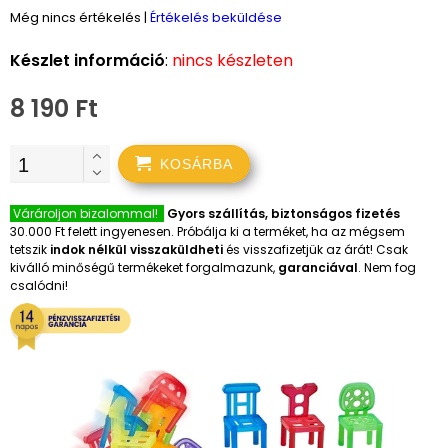
Még nincs értékelés
|
Értékelés beküldése
Készlet információ
:
nincs készleten
8 190 Ft
KOSÁRBA
Várároljon bizalommal!
Gyors szállítás, biztonságos fizetés
30.000 Ft felett ingyenesen. Próbálja ki a terméket, ha az mégsem
tetszik
indok nélkül visszaküldheti
és visszafizetjük az árát! Csak
kiválló minőségű termékeket forgalmazunk,
garanciával
. Nem fog
csalódni!