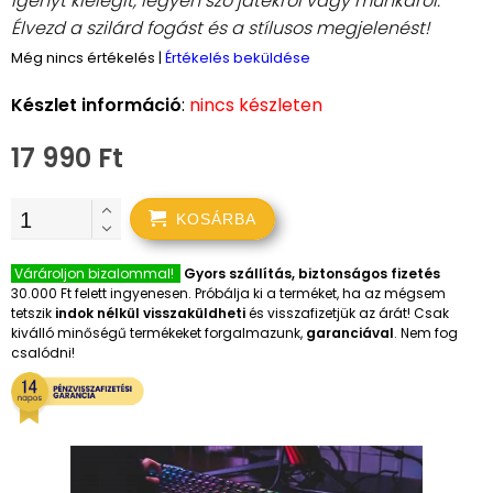
igényt kielégít, legyen szó játékról vagy munkáról.
Élvezd a szilárd fogást és a stílusos megjelenést!
Még nincs értékelés
|
Értékelés beküldése
Készlet információ
:
nincs készleten
17 990 Ft
KOSÁRBA
Várároljon bizalommal!
Gyors szállítás, biztonságos fizetés
30.000 Ft felett ingyenesen. Próbálja ki a terméket, ha az mégsem
tetszik
indok nélkül visszaküldheti
és visszafizetjük az árát! Csak
kiválló minőségű termékeket forgalmazunk,
garanciával
. Nem fog
csalódni!