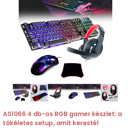
AS1066 4 db-os RGB gamer készlet: a
tökéletes setup, amit kerestél