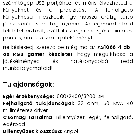
számítógép USB portjához, és máris élvezheted a
kényelmet és a precizitást. A fejhallgató
kényelmesen illeszkedik, így hosszú órákig tartó
játék során sem fog nyomni. Az egérpad stabil
felületet biztosít, ezáltal az egér mozgása sima és
pontos, ami fokozza a játékélményt.
Ne késlekedj, szerezd be még ma az
AS1066 4 db-
os RGB gamer készletet
, hogy megújíthasd a
játékélményed és hatékonyabbá tedd
munkafolyamataid!
Tulajdonságok:
Egér érzékenysége:
1600/2400/3200 DPI
Fejhallgató tulajdonságai:
32 ohm, 50 MW, 40
milliméteres driver
Csomag tartalma:
Billentyűzet, egér, fejhallgató,
egérpad
Billentyűzet kiosztása:
Angol