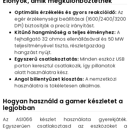
Előnyök, amik megkülönböztetnek
Optimális érzékelés és gyors reakcióidő:
Az
egér érzékenységi beállításai (1600/2400/3200
DPI) biztosítják a precíz irányítást.
Kitűnő hangminőség a teljes élményhez:
A
fejhallgató 32 ohmos ellenállásával és 50 MW
teljesítményével tiszta, részletgazdag
hangzást nyújt.
Egyszerű csatlakoztatás:
Minden eszköz USB
porton keresztül csatlakozik, így pillanatok
alatt használatra kész.
Angol billentyűzet kiosztás:
A nemzetközi
használatra is tökéletesen alkalmas.
Hogyan használd a gamer készletet a
legjobban
Az AS1066 készlet használata gyerekjáték.
Egyszerűen csatlakoztasd az eszközöket a