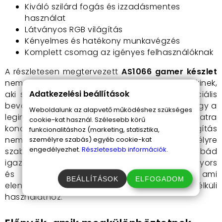
Kiváló szilárd fogás és izzadásmentes
használat
Látványos RGB világítás
Kényelmes és hatékony munkavégzés
Komplett csomag az igényes felhasználóknak
A részletesen megtervezett
AS1066 gamer készlet
nemcsak játékosoknak készült, hanem mindenkinek,
Adatkezelési beállítások
aki stabil és kényelmes felületet keres. A speciális
bevonatú egér és billentyűzet segít abban, hogy a
Weboldalunk az alapvető működéshez szükséges
legintenzívebb helyzetekben is teljesen a feladatra
cookie-kat használ. Szélesebb körű
koncentrálhass. A különleges RGB világítás
funkcionalitáshoz (marketing, statisztika,
nemcsak hangulatossá, de könnyen személyre
személyre szabás) egyéb cookie-kat
engedélyezhet.
Részletesebb információk.
szabhatóvá is teszi az összhatást, így a szobád
igazi fényárban úszik majd. Az USB csatlakozó gyors
és zökkenőmentes kapcsolatot biztosít, ami
BEÁLLÍTÁSOK
ELFOGADOM
elengedhetetlen a megszakítás nélküli
használathoz.