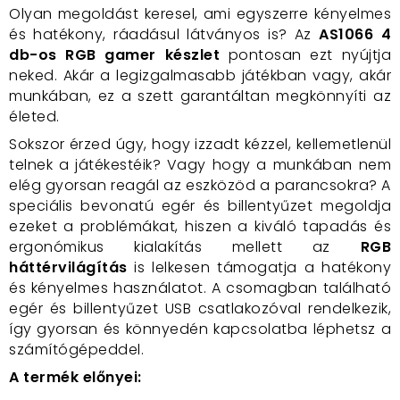
Olyan megoldást keresel, ami egyszerre kényelmes
és hatékony, ráadásul látványos is? Az
AS1066 4
db-os RGB gamer készlet
pontosan ezt nyújtja
neked. Akár a legizgalmasabb játékban vagy, akár
munkában, ez a szett garantáltan megkönnyíti az
életed.
Sokszor érzed úgy, hogy izzadt kézzel, kellemetlenül
telnek a játékestéik? Vagy hogy a munkában nem
elég gyorsan reagál az eszközöd a parancsokra? A
speciális bevonatú egér és billentyűzet megoldja
ezeket a problémákat, hiszen a kiváló tapadás és
ergonómikus kialakítás mellett az
RGB
háttérvilágítás
is lelkesen támogatja a hatékony
és kényelmes használatot. A csomagban található
egér és billentyűzet USB csatlakozóval rendelkezik,
így gyorsan és könnyedén kapcsolatba léphetsz a
számítógépeddel.
A termék előnyei: