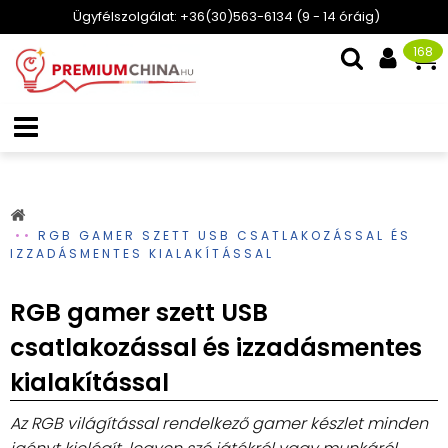
Ügyfélszolgálat: +36(30)563-6134 (9 - 14 óráig)
168
RGB GAMER SZETT USB CSATLAKOZÁSSAL ÉS
IZZADÁSMENTES KIALAKÍTÁSSAL
RGB gamer szett USB
csatlakozással és izzadásmentes
kialakítással
Az RGB világítással rendelkező gamer készlet minden