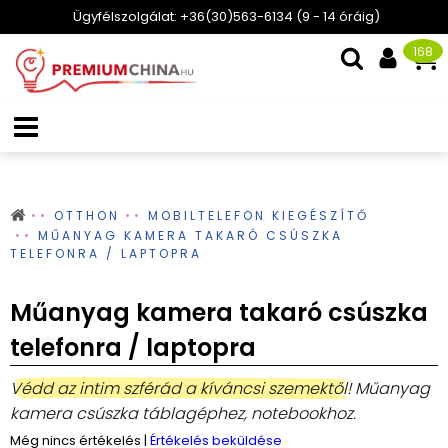
Ügyfélszolgálat: +36(30)563-6134 (9 - 14 óráig)
168
OTTHON
MOBILTELEFON KIEGÉSZÍTŐ
MŰANYAG KAMERA TAKARÓ CSÚSZKA
TELEFONRA / LAPTOPRA
Műanyag kamera takaró csúszka
telefonra / laptopra
Védd az intim szférád a kíváncsi szemektől!
Műanyag
kamera csúszka táblagéphez, notebookhoz.
Még nincs értékelés
|
Értékelés beküldése