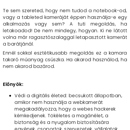
Te sem szereted, hogy nem tudod a notebook-od,
vagy a tableted kameráját éppen használja-e egy
alkalmazás vagy sem? A tuti megoldás, ha
letakoadod! De nem mindegy, hogyan. Ki ne látott
volna már ragasztószalaggal letapasztott kamerát
a barátjánál.
Ennél sokkal esztétikusabb megoldás ez a kamara
takaró műanyag csúszka. Ha akarod használod, ha
nem akarod bazárod.
Előnyök:
Védi a digitális életed: becsukott állapotban,
amikor nem használja a webkamerát
megakadályozza, hogy a webes hackerek
kémkedjenek. Tökéletes a magánélet, a
biztonság és a nyugalom biztosítására
egyének, csoportok, szervezetek, vállalatok.