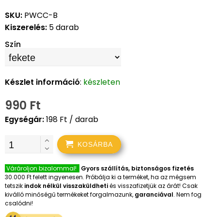
SKU:
PWCC-B
Kiszerelés:
5 darab
Szín
Készlet információ
:
készleten
990 Ft
Egységár:
198 Ft / darab
KOSÁRBA
Várároljon bizalommal!
Gyors szállítás, biztonságos fizetés
30.000 Ft felett ingyenesen. Próbálja ki a terméket, ha az mégsem
tetszik
indok nélkül visszaküldheti
és visszafizetjük az árát! Csak
kiválló minőségű termékeket forgalmazunk,
garanciával
. Nem fog
csalódni!