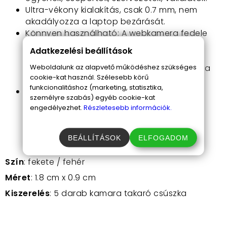
Ultra-vékony kialakítás, csak 0.7 mm, nem
akadályozza a laptop bezárását.
Könnyen használható: A webkamera fedele
egyetlen egyszerű ujjmozdulattal nyitható
Adatkezelési beállítások
vagy zárható. A ragasztó könnyen
Weboldalunk az alapvető működéshez szükséges
felhelyezhető és nyom nélkül eltávolítható a
cookie-kat használ. Szélesebb körű
szükséges eszközről.
funkcionalitáshoz (marketing, statisztika,
Széleskörű kompatibilitás: A legtöbb
személyre szabás) egyéb cookie-kat
mobiltelefonhoz, táblagéphez, asztali
engedélyezhet.
Részletesebb információk.
számítógéphez, laptophoz, PC-hez és
számítógéphez használható.
BEÁLLÍTÁSOK
ELFOGADOM
Szín
: fekete / fehér
Méret
: 1.8 cm x 0.9 cm
Kiszerelés
: 5 darab kamara takaró csúszka