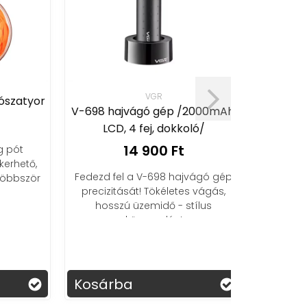
VGR
atyor
Hajlíth
V-698 hajvágó gép /2000mAh,
növényterm
LCD, 4 fej, dokkoló/
14 900 Ft
t
6
ető,
Fedezd fel a V-698 hajvágó gép
bször
A növény
precizitását! Tökéletes vágás,
optimalizá
hosszú üzemidő - stílus
elősegíti a
könnyedén!
fotoszintéz
Kosárba
Kosárba