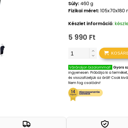
Súly:
460 g
Fizikai méret:
105x70x180
Készlet információ
:
készl
5 990 Ft
KOSÁR
Várároljon bizalommal!
Gyors sz
ingyenesen. Próbálja ki a terméke
és visszafizetjük az árát! Csak k
Nem fog csalódni!