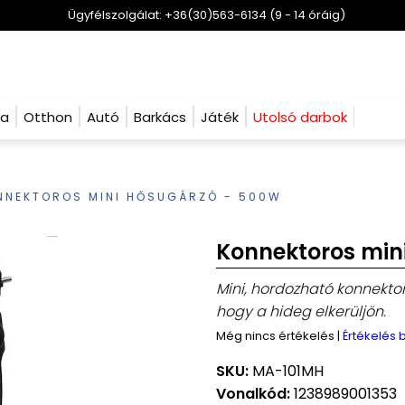
Ügyfélszolgálat: +36(30)563-6134 (9 - 14 óráig)
ha
Otthon
Autó
Barkács
Játék
Utolsó darbok
NNEKTOROS MINI HŐSUGÁRZÓ - 500W
Konnektoros min
Mini, hordozható konnekto
hogy a hideg elkerüljön.
Még nincs értékelés
|
Értékelés
SKU:
MA-101MH
Vonalkód:
1238989001353