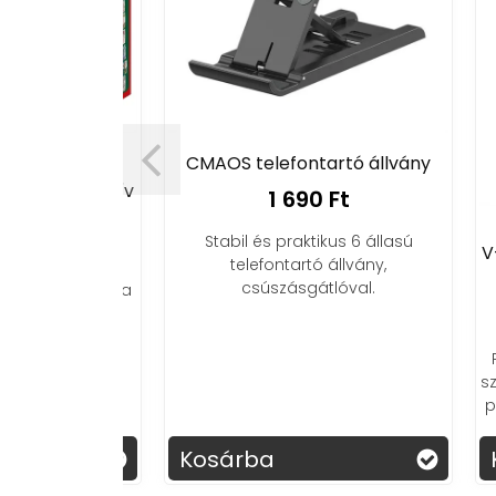
tor ünnepi
CMAOS telefontartó állvány
a és kreatív
1 690 Ft
z
Stabil és praktikus 6 állasú
Ft
V-971
telefontartó állvány,
csúszásgátlóval.
peket ezzel a
rral, amely
zve varázsol
Prof
ladra. 🎄✨
szaká
pengé
Kosárba
Ko