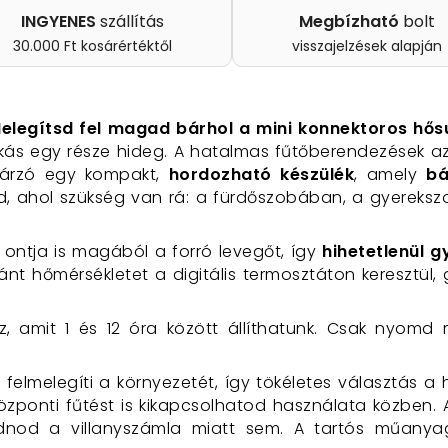
INGYENES
szállítás
Megbízható
bolt
30.000 Ft kosárértéktől
visszajelzések alapján
elegítsd fel magad bárhol a mini konnektoros hős
akás egy része hideg. A hatalmas fűtőberendezések a
gárzó egy kompakt,
hordozható készülék
, amely
bá
od, ahol szükség van rá: a fürdőszobában, a gyerek
ntja is magából a forró levegőt, így
hihetetlenül 
vánt hőmérsékletet a digitális termosztáton keresztül, 
az, amit 1 és 12 óra között állíthatunk. Csak nyom
felmelegíti a környezetét, így tökéletes választás a
özponti fűtést is kikapcsolhatod használata közben. 
ódnod a villanyszámla miatt sem. A tartós műany