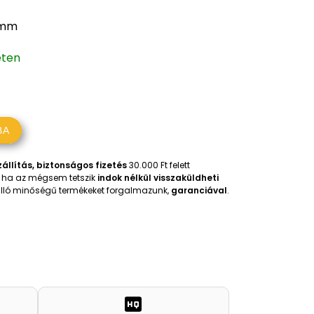
 mm
eten
BA
állítás, biztonságos fizetés
30.000 Ft felett
t, ha az mégsem tetszik
indok nélkül visszaküldheti
iválló minőségű termékeket forgalmazunk,
garanciával
.