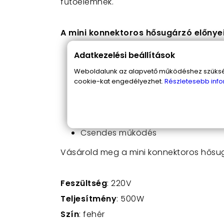
fűtőelemnek.
A mini konnektoros hősugárzó előnye
Kompakt és hordozható
Adatkezelési beállítások
Nem lesz sehol útban, nem szüksé
Weboldalunk az alapvető működéshez szüksége
Hihetetlenül gyors és hatékony fűt
cookie-kat engedélyezhet.
Részletesebb info
Energiatakarékos, mégis hatékony, 
Nem melegszik túl, használata biz
Automatikus túlmelegedés elleni bi
Digitális vezérlés
Csendes működés
Vásárold meg a mini konnektoros hősug
Feszültség
: 220V
Teljesítmény
: 500W
Szín
: fehér