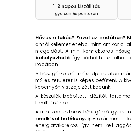
1-2 napos
kiszállítás
gyorsan és pontosan
Hűvös a lakás? Fázol az irodában? M
annál kellemetlenebb, mint amikor a l
megoldást. A mini konnektoros hősu
behelyezhető
. Így bárhol használhat
irodában.
A hősugárzó pár másodperc után már o
m2 es területet is képes befűteni. A kí
képernyőn visszajelzést kapunk.
A készülék beépített időzítőt tartalm
beállításához.
A mini konnektoros hősugárzó gyorsan 
rendkívül hatékony
, így akár még a k
energiatakarékos, így nem kell agg