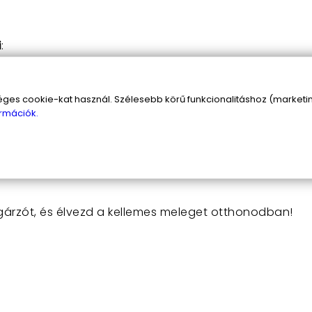
i
:
ges hozzá hosszabbító
s cookie-kat használ. Szélesebb körű funkcionalitáshoz (marketing
és
rmációk.
500 watt teljesítménnyel rendelkezik
tonságos
ztonsági funkcióval rendelkezik
árzót, és élvezd a kellemes meleget otthonodban!