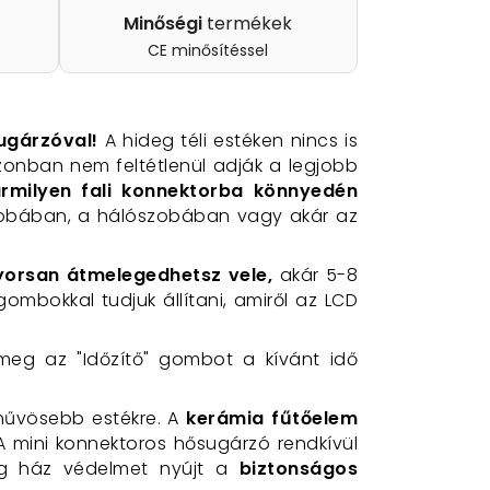
Minőségi
termékek
CE minősítéssel
ugárzóval!
A hideg téli estéken nincs is
zonban nem feltétlenül adják a legjobb
rmilyen fali konnektorba könnyedén
szobában, a hálószobában vagy akár az
gyorsan átmelegedhetsz vele,
akár 5-8
gombokkal tudjuk állítani, amiről az LCD
d meg az "Időzítő" gombot a kívánt idő
 hűvösebb estékre. A
kerámia fűtőelem
A mini konnektoros hősugárzó rendkívül
ag ház védelmet nyújt a
biztonságos