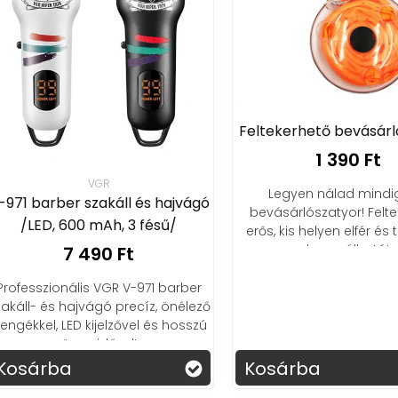
Feltekerhető bevásárlósz
1 390 Ft
VGR
Legyen nálad mindig pó
 barber szakáll és hajvágó
bevásárlószatyor! Feltekerh
/LED, 600 mAh, 3 fésű/
erős, kis helyen elfér és töb
használható!
7 490 Ft
esszionális VGR V-971 barber
ll- és hajvágó precíz, önélező
kkel, LED kijelzővel és hosszú
üzemidővel!
sárba
Kosárba