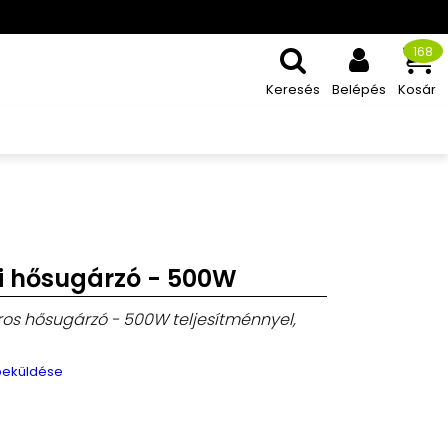
168
Keresés
Belépés
Kosár
i hősugárzó - 500W
ros hősugárzó - 500W teljesítménnyel,
 beküldése