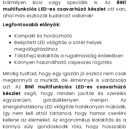
bármilyen kicsi vagy speciális is. Az
8IN1
multifunkciós LED-es csavarhúzó készlet
ott van,
ahol más eszközök kudarcot vallanak!
Legfontosabb előnyök:
Kompakt és hordozható
Beépített LED világítás a sötét helyek
megvilágításához
Többfejű kialakítás a rugalmasság érdekében
Könnyen használható csipeszes rögzítés
Mindig tudtad, hogy egy igazán jó eszköz nem csak
megkönnyíti a munkát, de élménnyé is varázsolja
azt. Az
8IN1 multifunkciós LED-es csavarhúzó
készlet
segít, hogy minden javítás és szerelés
egyszerűen, gördülékenyen menjen. Az
energiahatékony LED világítás hatékonyan működik,
így nem kell attól tartanod, hogy hamar cserélni
kellene az elemeket. Az ergonomikus kialakítás és a
könnyű súly gondoskodik róla, hogy hosszabb