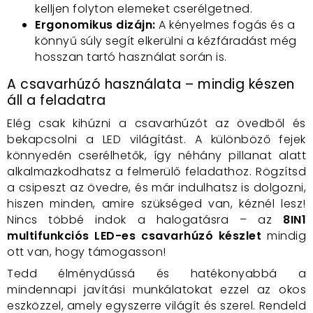
kelljen folyton elemeket cserélgetned.
Ergonomikus dizájn:
A kényelmes fogás és a
könnyű súly segít elkerülni a kézfáradást még
hosszan tartó használat során is.
A csavarhúzó használata – mindig készen
áll a feladatra
Elég csak kihúzni a csavarhúzót az övedből és
bekapcsolni a LED világítást. A különböző fejek
könnyedén cserélhetők, így néhány pillanat alatt
alkalmazkodhatsz a felmerülő feladathoz. Rögzítsd
a csipeszt az övedre, és már indulhatsz is dolgozni,
hiszen minden, amire szükséged van, kéznél lesz!
Nincs többé indok a halogatásra – az
8IN1
multifunkciós LED-es csavarhúzó készlet
mindig
ott van, hogy támogasson!
Tedd élménydússá és hatékonyabbá a
mindennapi javítási munkálatokat ezzel az okos
eszközzel, amely egyszerre világít és szerel. Rendeld