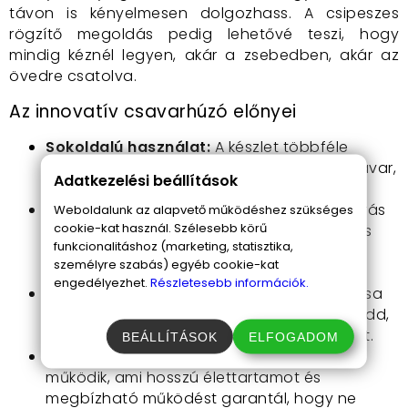
távon is kényelmesen dolgozhass. A csipeszes
rögzítő megoldás pedig lehetővé teszi, hogy
mindig kéznél legyen, akár a zsebedben, akár az
övedre csatolva.
Az innovatív csavarhúzó előnyei
Sokoldalú használat:
A készlet többféle
cserélhető fejjel érkezik, így nincs olyan csavar,
Adatkezelési beállítások
amivel ne boldogulnál.
Kiváló látási viszonyok:
A hat LED fényforrás
Weboldalunk az alapvető működéshez szükséges
cookie-kat használ. Szélesebb körű
tökéletes megvilágítást biztosít, így akkor is
funkcionalitáshoz (marketing, statisztika,
pontosan dolgozhatsz, ha nincs elegendő
személyre szabás) egyéb cookie-kat
természetes fény.
engedélyezhet.
Részletesebb információk.
Hordozható megoldás:
Kompakt kialakítása
lehetővé teszi, hogy bárhová magaddal vidd,
így sosem kell nélkülöznöd a szerszámodat.
BEÁLLÍTÁSOK
ELFOGADOM
Energiatakarékos:
Három AAA elemmel
működik, ami hosszú élettartamot és
megbízható működést garantál, hogy ne