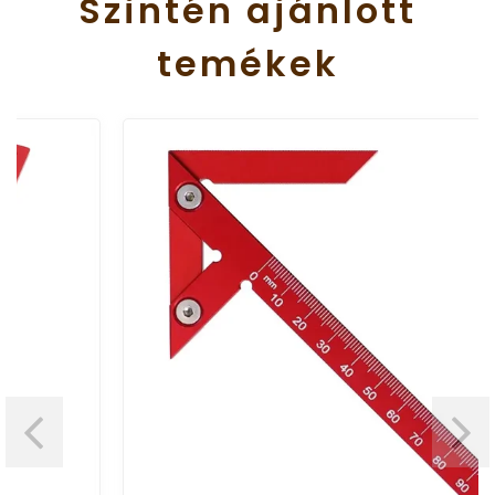
Szintén
ajánlott
temékek