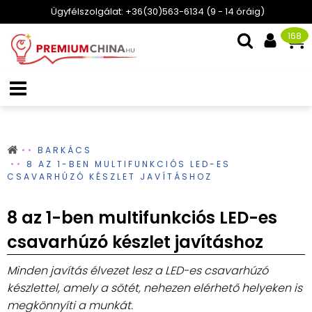
Ügyfélszolgálat: +36(30)563-6134 (9 - 14 óráig)
168
BARKÁCS
8 AZ 1-BEN MULTIFUNKCIÓS LED-ES
CSAVARHÚZÓ KÉSZLET JAVÍTÁSHOZ
8 az 1-ben multifunkciós LED-es
csavarhúzó készlet javításhoz
Minden javítás élvezet lesz a LED-es csavarhúzó
készlettel, amely a sötét, nehezen elérhető helyeken is
megkönnyíti a munkát.