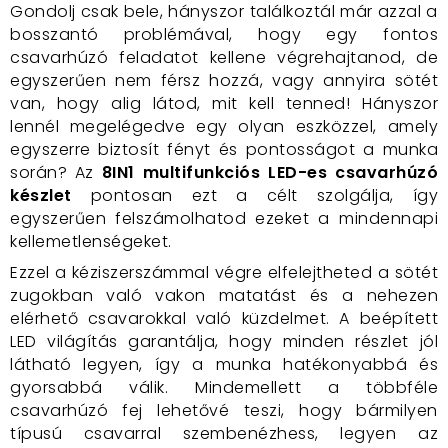
Gondolj csak bele, hányszor találkoztál már azzal a
bosszantó problémával, hogy egy fontos
csavarhúzó feladatot kellene végrehajtanod, de
egyszerűen nem férsz hozzá, vagy annyira sötét
van, hogy alig látod, mit kell tenned! Hányszor
lennél megelégedve egy olyan eszközzel, amely
egyszerre biztosít fényt és pontosságot a munka
során? Az
8IN1 multifunkciós LED-es csavarhúzó
készlet
pontosan ezt a célt szolgálja, így
egyszerűen felszámolhatod ezeket a mindennapi
kellemetlenségeket.
Ezzel a kéziszerszámmal végre elfelejtheted a sötét
zugokban való vakon matatást és a nehezen
elérhető csavarokkal való küzdelmet. A beépített
LED világítás garantálja, hogy minden részlet jól
látható legyen, így a munka hatékonyabbá és
gyorsabbá válik. Mindemellett a többféle
csavarhúzó fej lehetővé teszi, hogy bármilyen
típusú csavarral szembenézhess, legyen az