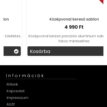
Középvonal kereső sablon
4 990 Ft
Középvonal kereső preciziós aluminium sablon 45/90
fokos mérésekhez
Kosárba
Információk
Rólunk
Kapcsolat
Impresszum
ÁSZF