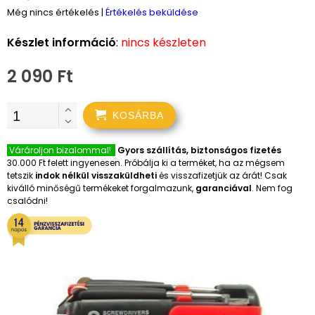
Még nincs értékelés
|
Értékelés beküldése
Készlet információ
:
nincs készleten
2 090 Ft
KOSÁRBA
Várároljon bizalommal!
Gyors szállítás, biztonságos fizetés
30.000 Ft felett ingyenesen. Próbálja ki a terméket, ha az mégsem
tetszik
indok nélkül visszaküldheti
és visszafizetjük az árát! Csak
kiválló minőségű termékeket forgalmazunk,
garanciával
. Nem fog
csalódni!