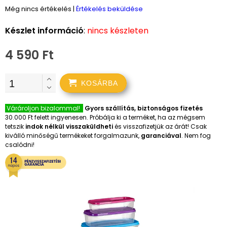
Még nincs értékelés
|
Értékelés beküldése
Készlet információ
:
nincs készleten
4 590 Ft
KOSÁRBA
Várároljon bizalommal!
Gyors szállítás, biztonságos fizetés
30.000 Ft felett ingyenesen. Próbálja ki a terméket, ha az mégsem
tetszik
indok nélkül visszaküldheti
és visszafizetjük az árát! Csak
kiválló minőségű termékeket forgalmazunk,
garanciával
. Nem fog
csalódni!