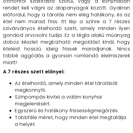
otthonról szállításra szorul, vagy a konyhában
rendet kell vágni az alapanyagok között. Gyakran
előfordul, hogy a tárolás nem elég hatékony, és az
étel nem marad friss. Itt lép a színre a 7 részes
szivárványos ételhordó szett, amely minden ilyen
gondod orvosolni tudja. Ez a tégla alakú műanyag
doboz készlet megbízható megoldást kínál, hogy
ételeid hosszú ideig frissek maradjanak. Nincs
többé aggódás a gyorsan romlandó élelmiszerek
miatt!
A 7 részes szett előnyei:
Az ételhordó, amely minden étel tárolását
megkönnyíti.
Színpompás kivitel a vidám konyhai
megjelenésért.
Egyszerű és hatékony frissességmegőrzés.
Többféle méret, hogy minden étel megtalálja
a helyét.