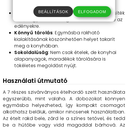
egyszerre tudsz előkészíteni.
BEÁLLÍTÁSOK
ELFOGADOM
Tartósság
: A strapabíró műanyag a biztosíték
arra, hogy hosszú ideig számíthatsz ezekre az
edényekre.
Könnyű tárolás
: Egymásba rakható
kialakításának köszönhetően helyet takarít
meg a konyhában.
Sokoldalúság
: Nem csak ételek, de konyhai
alapanyagok, maradékok tárolására is
tökéletes megoldást nyújt.
Használati útmutató
A 7 részes szivárványos ételhordó szett használata
egyszerűbb, mint valaha. A dobozokat könnyen
egymásba helyezheted, így kompakt csomagot
alkothatsz belőlük, amikor nincsenek használatban.
Az ételt rakd bele, zárd le a színes tetővel, és tedd
be a hűtőbe vagy vidd magaddal bárhová. Az