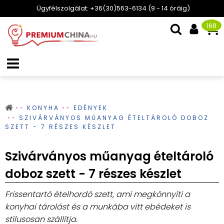
Ügyfélszolgálat: +36(30)563-6134 (9 - 14 óráig)
168
KONYHA
EDÉNYEK
SZIVÁRVÁNYOS MŰANYAG ÉTELTÁROLÓ DOBOZ
SZETT - 7 RÉSZES KÉSZLET
Szivárványos műanyag ételtároló
doboz szett - 7 részes készlet
Frissentartó ételhordó szett, ami megkönnyíti a
konyhai tárolást és a munkába vitt ebédeket is
stílusosan szállítja.