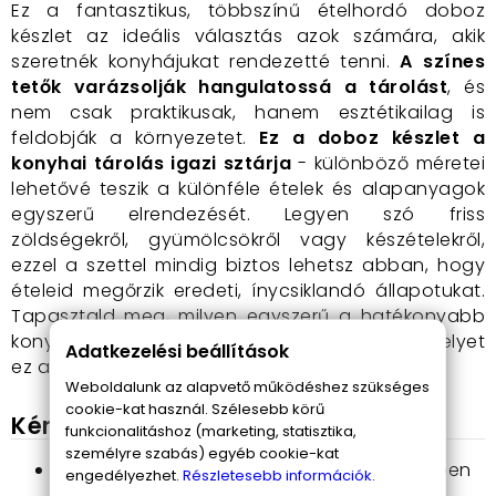
Ez a fantasztikus, többszínű ételhordó doboz
készlet az ideális választás azok számára, akik
szeretnék konyhájukat rendezetté tenni.
A színes
tetők varázsolják hangulatossá a tárolást
, és
nem csak praktikusak, hanem esztétikailag is
feldobják a környezetet.
Ez a doboz készlet a
konyhai tárolás igazi sztárja
- különböző méretei
lehetővé teszik a különféle ételek és alapanyagok
egyszerű elrendezését. Legyen szó friss
zöldségekről, gyümölcsökről vagy készételekről,
ezzel a szettel mindig biztos lehetsz abban, hogy
ételeid megőrzik eredeti, ínycsiklandó állapotukat.
Tapasztald meg, milyen egyszerű a hatékonyabb
konyhai működés, és élvezd a frissességet, amelyet
Adatkezelési beállítások
ez a szett biztosít!
Weboldalunk az alapvető működéshez szükséges
cookie-kat használ. Szélesebb körű
Kényelem és stílus a konyhában
funkcionalitáshoz (marketing, statisztika,
személyre szabás) egyéb cookie-kat
Költséghatékonyság
: A szett több méretben
engedélyezhet.
Részletesebb információk.
kapható, így akár egy egész heti ebédet is