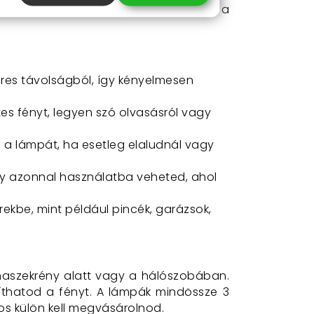
 konyhában, az éjjeliszekrényen vagy a
res távolságból, így kényelmesen
es fényt, legyen szó olvasásról vagy
a a lámpát, ha esetleg elaludnál vagy
így azonnal használatba veheted, ahol
ekbe, mint például pincék, garázsok,
yhaszekrény alatt vagy a hálószobában.
íthatod a fényt. A lámpák mindössze 3
s külön kell megvásárolnod.