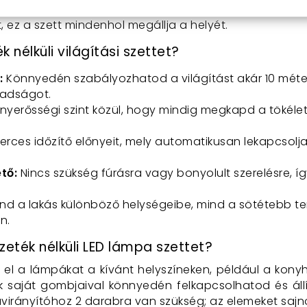
 közvetlenül a LED lámpa gombjain keresztül. Akár a
 ez a szett mindenhol megállja a helyét.
 nélküli világítási szettet?
:
Könnyedén szabályozhatod a világítást akár 10 méte
badságot.
nyerősségi szint közül, hogy mindig megkapd a tökélet
erces időzítő előnyeit, mely automatikusan lekapcsolj
tő:
Nincs szükség fúrásra vagy bonyolult szerelésre, 
ind a lakás különböző helységeibe, mind a sötétebb ter
n.
eték nélküli LED lámpa szettet?
 el a lámpákat a kívánt helyszíneken, például a kon
k saját gombjaival könnyedén felkapcsolhatod és áll
irányítóhoz 2 darabra van szükség; az elemeket sajno