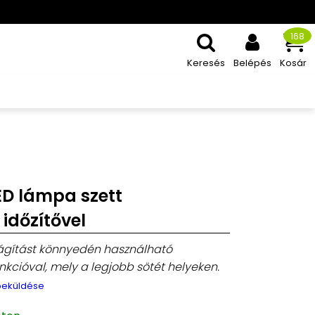
168
Keresés
Belépés
Kosár
LED lámpa szett
 időzítővel
ilágítást könnyedén használható
unkcióval, mely a legjobb sötét helyeken.
 beküldése