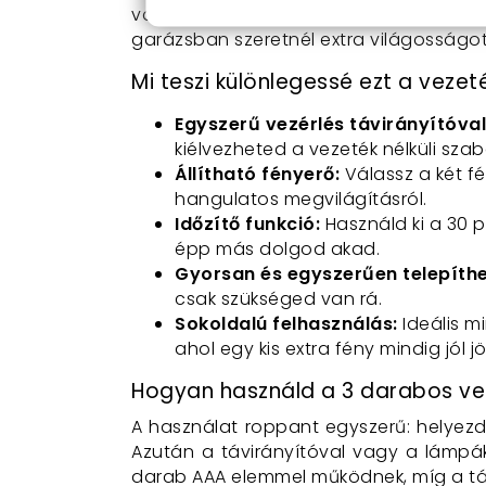
vagy használhatod az egyedi vezérlést
garázsban szeretnél extra világosságot,
Mi teszi különlegessé ezt a vezeték
Egyszerű vezérlés távirányítóval
kiélvezheted a vezeték nélküli sza
Állítható fényerő:
Válassz a két fé
hangulatos megvilágításról.
Időzítő funkció:
Használd ki a 30 p
épp más dolgod akad.
Gyorsan és egyszerűen telepíthe
csak szükséged van rá.
Sokoldalú felhasználás:
Ideális m
ahol egy kis extra fény mindig jól jö
Hogyan használd a 3 darabos vez
A használat roppant egyszerű: helyezd
Azután a távirányítóval vagy a lámpá
darab AAA elemmel működnek, míg a táv