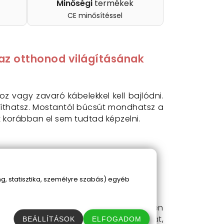
Minőségi
termékek
CE minősítéssel
, az otthonod világításának
z vagy zavaró kábelekkel kell bajlódni.
nyíthatsz. Mostantól búcsút mondhatsz a
t korábban el sem tudtad képzelni.
, statisztika, személyre szabás) egyéb
on, mivel ezzel a lámpaszettel minden
ítóval vezérelheted
az összes lámpát,
BEÁLLÍTÁSOK
ELFOGADOM