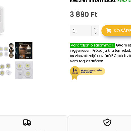
Készlet információ
:
készl
3 890 Ft
KOSÁR
Várároljon bizalommal!
Gyors sz
ingyenesen. Próbálja ki a terméke
és visszafizetjük az árát! Csak k
Nem fog csalódni!