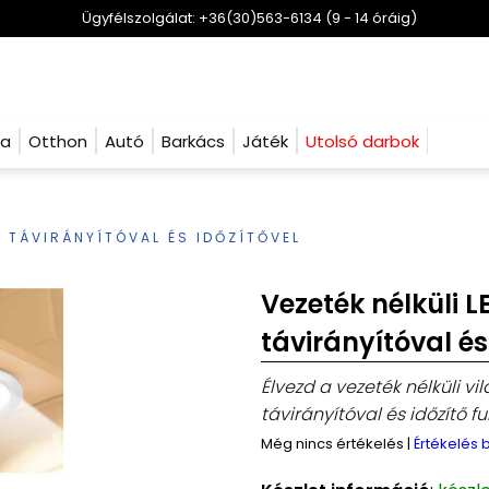
Ügyfélszolgálat: +36(30)563-6134 (9 - 14 óráig)
ha
Otthon
Autó
Barkács
Játék
Utolsó darbok
T TÁVIRÁNYÍTÓVAL ÉS IDŐZÍTŐVEL
Vezeték nélküli 
távirányítóval és
Élvezd a vezeték nélküli v
távirányítóval és időzítő f
Még nincs értékelés
|
Értékelés