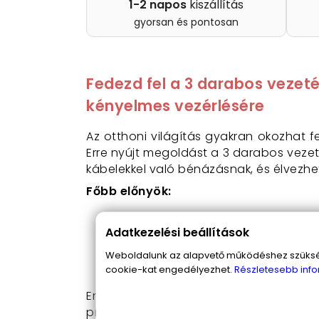
1-2 napos
kiszállítás
gyorsan és pontosan
Fedezd fel a 3 darabos vezeté
kényelmes vezérlésére
Az otthoni világítás gyakran okozhat f
Erre nyújt megoldást a 3 darabos vezet
kábelekkel való bénázásnak, és élvezhet
Főbb előnyök:
A távirányítóval akár 10 méteres tá
Adatkezelési beállítások
Fényerőszabályozási lehetőség 2 s
30 perces időzítő, hogy ne kelljen
Weboldalunk az alapvető működéshez szüksége
Egyszerű felszerelés, fúrás és vezet
cookie-kat engedélyezhet.
Részletesebb info
Engedd, hogy a 3 darabos vezeték nél
problémás helyszínen könnyedén varáz