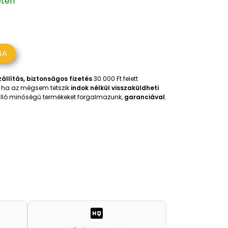
eten
BA
állítás, biztonságos fizetés
30.000 Ft felett
t, ha az mégsem tetszik
indok nélkül visszaküldheti
iválló minőségű termékeket forgalmazunk,
garanciával
.