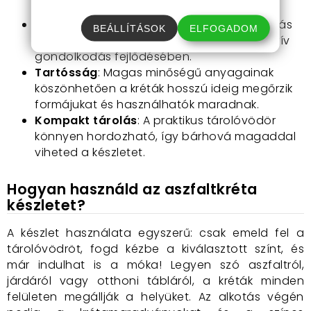
kellemes tapintásúak.
Kreativitás fejlesztése
: A rajzolás és alkotás
BEÁLLÍTÁSOK
ELFOGADOM
segít a finommotoros készségek és a kreatív
gondolkodás fejlődésében.
Tartósság
: Magas minőségű anyagainak
köszönhetően a kréták hosszú ideig megőrzik
formájukat és használhatók maradnak.
Kompakt tárolás
: A praktikus tárolóvödör
könnyen hordozható, így bárhová magaddal
viheted a készletet.
Hogyan használd az aszfaltkréta
készletet?
A készlet használata egyszerű: csak emeld fel a
tárolóvödröt, fogd kézbe a kiválasztott színt, és
már indulhat is a móka! Legyen szó aszfaltról,
járdáról vagy otthoni tábláról, a kréták minden
felületen megállják a helyüket. Az alkotás végén