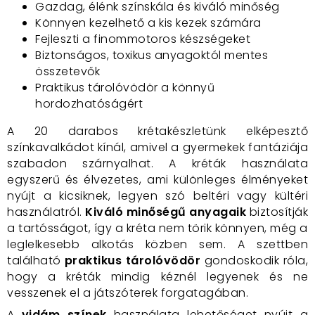
Gazdag, élénk színskála és kiváló minőség
Könnyen kezelhető a kis kezek számára
Fejleszti a finommotoros készségeket
Biztonságos, toxikus anyagoktól mentes
összetevők
Praktikus tárolóvödör a könnyű
hordozhatóságért
A 20 darabos krétakészletünk elképesztő
színkavalkádot kínál, amivel a gyermekek fantáziája
szabadon szárnyalhat. A kréták használata
egyszerű és élvezetes, ami különleges élményeket
nyújt a kicsiknek, legyen szó beltéri vagy kültéri
használatról.
Kiváló minőségű anyagaik
biztosítják
a tartósságot, így a kréta nem törik könnyen, még a
leglelkesebb alkotás közben sem. A szettben
található
praktikus tárolóvödör
gondoskodik róla,
hogy a kréták mindig kéznél legyenek és ne
vesszenek el a játszóterek forgatagában.
A
vidám színek
használata lehetőséget nyújt a