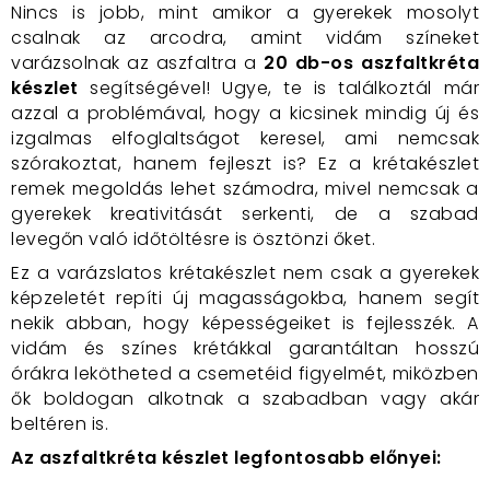
Nincs is jobb, mint amikor a gyerekek mosolyt
csalnak az arcodra, amint vidám színeket
varázsolnak az aszfaltra a
20 db-os aszfaltkréta
készlet
segítségével! Ugye, te is találkoztál már
azzal a problémával, hogy a kicsinek mindig új és
izgalmas elfoglaltságot keresel, ami nemcsak
szórakoztat, hanem fejleszt is? Ez a krétakészlet
remek megoldás lehet számodra, mivel nemcsak a
gyerekek kreativitását serkenti, de a szabad
levegőn való időtöltésre is ösztönzi őket.
Ez a varázslatos krétakészlet nem csak a gyerekek
képzeletét repíti új magasságokba, hanem segít
nekik abban, hogy képességeiket is fejlesszék. A
vidám és színes krétákkal garantáltan hosszú
órákra lekötheted a csemetéid figyelmét, miközben
ők boldogan alkotnak a szabadban vagy akár
beltéren is.
Az aszfaltkréta készlet legfontosabb előnyei: