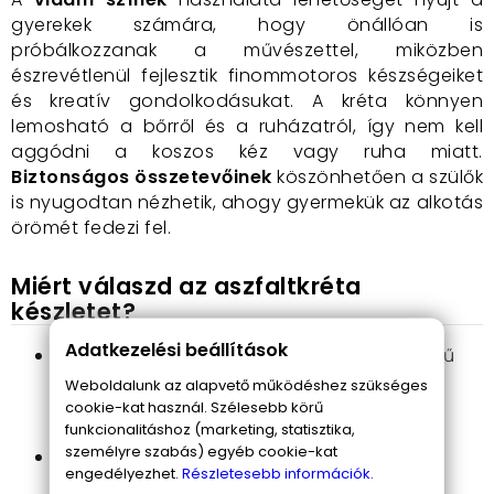
gyerekek számára, hogy önállóan is
próbálkozzanak a művészettel, miközben
észrevétlenül fejlesztik finommotoros készségeiket
és kreatív gondolkodásukat. A kréta könnyen
lemosható a bőrről és a ruházatról, így nem kell
aggódni a koszos kéz vagy ruha miatt.
Biztonságos összetevőinek
köszönhetően a szülők
is nyugodtan nézhetik, ahogy gyermekük az alkotás
örömét fedezi fel.
Miért válaszd az aszfaltkréta
készletet?
Adatkezelési beállítások
Sokszínűség és inspiráció
: A 20 élénk színű
kréta kreatív játékra ösztönzi a gyerekeket,
Weboldalunk az alapvető működéshez szükséges
lehetővé téve a fantázia határtalan
cookie-kat használ. Szélesebb körű
funkcionalitáshoz (marketing, statisztika,
kibontakozását.
személyre szabás) egyéb cookie-kat
Könnyű használat
: A kis kezek számára
engedélyezhet.
Részletesebb információk.
tervezett kréták egyszerűen kezelhetőek és