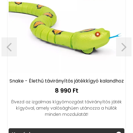
Snake - Élethű távirányítós játékkígyó kalandhoz
8 990 Ft
Élvezd az izgalmas kígyómozgást távirányítós játék
kígyóval, amely valósághűen utánozza a hüllők
minden mozdulatát!