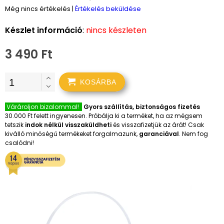
Még nincs értékelés
|
Értékelés beküldése
Készlet információ
:
nincs készleten
3 490 Ft
KOSÁRBA
Várároljon bizalommal!
Gyors szállítás, biztonságos fizetés
30.000 Ft felett ingyenesen. Próbálja ki a terméket, ha az mégsem
tetszik
indok nélkül visszaküldheti
és visszafizetjük az árát! Csak
kiválló minőségű termékeket forgalmazunk,
garanciával
. Nem fog
csalódni!