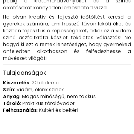
pedig a krétamaradványokat és a színes
alkotásokat könnyedén lemoshatod vízzel.
Ha olyan kreatív és fejlesztő időtöltést keresel a
gyerekek számára, ami hosszú távon leköti őket és
közben fejleszti is a képességeiket, akkor ez a vidám
színű aszfaltkréta készlet tökéletes választás! Ne
hagyd ki ezt a remek lehetőséget, hogy gyermeked
önfeledten alkothasson és felfedezhesse a
művészet világát!
Tulajdonságok:
Kiszerelés
: 20 db kréta
Szín
: Vidám, élénk színek
Anyag
: Magas minőségű, nem toxikus
Tároló
: Praktikus tárolóvödör
Felhasználás
: Kültéri és beltéri