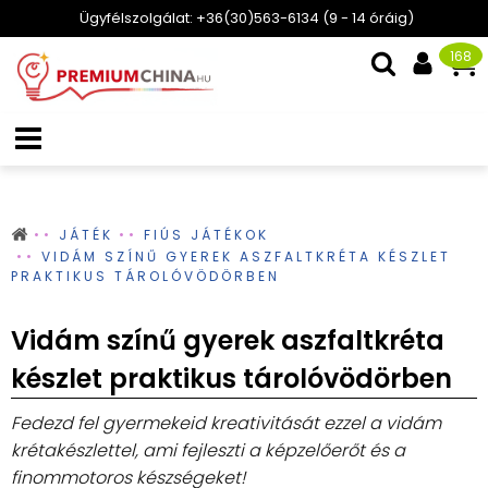
Ügyfélszolgálat: +36(30)563-6134 (9 - 14 óráig)
168
JÁTÉK
FIÚS JÁTÉKOK
VIDÁM SZÍNŰ GYEREK ASZFALTKRÉTA KÉSZLET
PRAKTIKUS TÁROLÓVÖDÖRBEN
Vidám színű gyerek aszfaltkréta
készlet praktikus tárolóvödörben
Fedezd fel gyermekeid kreativitását ezzel a vidám
krétakészlettel, ami fejleszti a képzelőerőt és a
finommotoros készségeket!